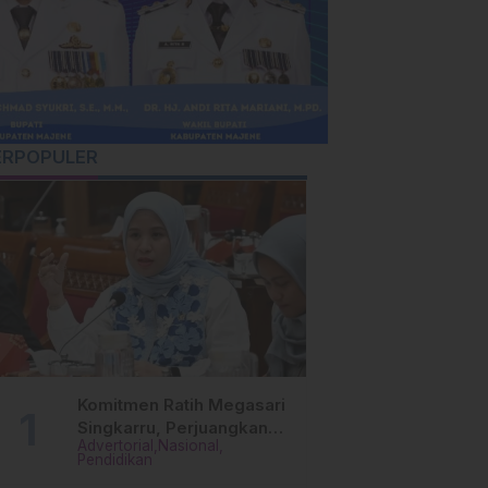
ERPOPULER
Komitmen Ratih Megasari
Singkarru, Perjuangkan
Advertorial
Nasional
Beasiswa Pendidikan Dari
Pendidikan
PAUD Hingga Perguruan