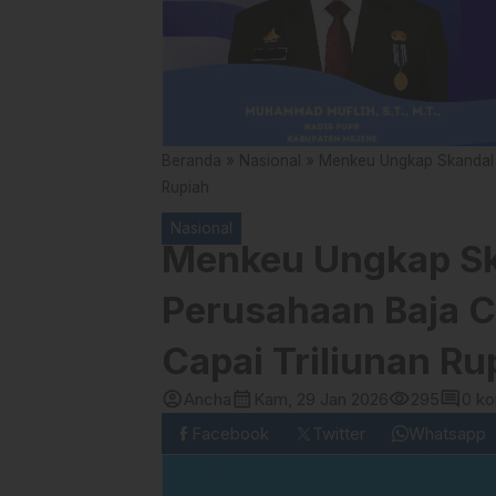
Beranda
»
Nasional
»
Menkeu Ungkap Skandal P
Rupiah
Nasional
Menkeu Ungkap Sk
Perusahaan Baja C
Capai Triliunan Ru
account_circle
calendar_month
visibility
comment
Ancha
Kam, 29 Jan 2026
295
0 k
Facebook
Twitter
Whatsapp