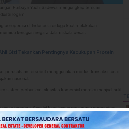
uangan Purbaya Yudhi Sadewa mengungkap temuan
ndustri logam.
g beroperasi di Indonesia diduga kuat melakukan
 memicu kerugian negara dalam skala besar.
Ahli Gizi Tekankan Pentingnya Kecukupan Protein
n-perusahaan tersebut menggunakan modus transaksi tunai
jakan nasional.
am sistem perbankan, aktivitas komersial mereka menjadi sulit
T
sahaan tersebut. Saat ini kami hanya menunggu momentum
 dan penggerebekan besar-besaran,” ujar Menkeu dalam