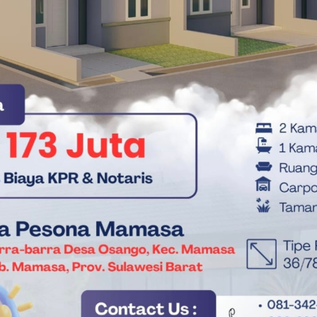
k memiliki rekam jejak pajak yang jelas dianggap turut
kan kedaulatan ekonomi bangsa.
Kementerian Keuangan dan aparat penegak hukum untuk
kan integritas sistem pengawasan pajak di Indonesia.(*)
i logam