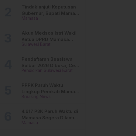
Tinggi
Tindaklanjuti Keputusan
Gubernur, Bupati Mamasa
Mamasa
Imbau Camat, Desa dan
Lurah
Akun Medsos Istri Wakil
Ketua DPRD Mamasa
Sulawesi Barat
Diduga Diretas, Andi
Aswiwin Buka Suara
Pendaftaran Beasiswa
Sulbar 2026 Dibuka, Cek
Pendidikan
Sulawesi Barat
Syarat dan Cara Daftar
Online
PPPK Paruh Waktu
Lingkup Pemkab Mamasa
Breaking News
Segera Dilantik, Ini
Jadwalnya!
4.617 P3K Paruh Waktu di
Mamasa Segera Dilantik,
Mamasa
Ini Sistem Penggajiannya!