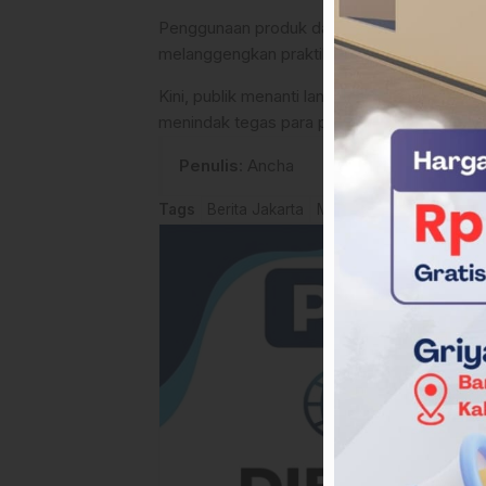
Penggunaan produk dari perusahaan yang tida
melanggengkan praktik curang yang merugi
Kini, publik menanti langkah konkret dari 
menindak tegas para pelanggar guna memulih
Penulis
: Ancha
Tags
Berita Jakarta
Menkeu
Praktik industr