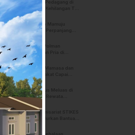
Heboh! Pedagang di
Majene Kehilangan Tas
Berisi Uang dan Barang
Penting
Pemkab Mamuju
Tengah Perpanjang
Kontrak 316 Pegawai
PPPK Hingga 2028
Polres Polman
Amankan Pria di
Matakali Bersama 31
Paket Sabu
Pemda Mamasa dan
Masyarakat Capai
Kesepahaman,
Pengaktifan TPA
Api Terus Meluas di
Salurano
Gunung Rewata
Majene
HMI Komisariat STIKES
BBM Salurkan Bantuan
bagi Korban Kebakaran
di Limboro
SPPG Mehalaan