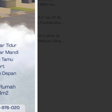
Salurkan MBG ke
Ribuan Penerima
Manfaat
Jelang HUT ke-81 RI,
Anggota Paskibraka
Mamasa Genjot
Latihan
Kebakaran Lahan di
Majene Meluas Hingga
Perbatasan Desa,
Warga Soroti Dugaan
Kelalaian Pemilik Lahan