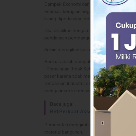
Dampak Ekonomi dan Kerugian Negara
Estimasi kerugian negara akibat praktik ini s
hilang diperkirakan mencapai lebih dari Rp4 tr
Jika dikalikan dengan total perusahaan yang
pendanaan pembangunan infrastruktur publik 
Selain merugikan kas negara, praktik ini dini
Berikut adalah dampak utamanya:
-Persaingan Tidak Sehat: Perusahaan “nakal
pasar karena tidak memiliki beban pajak.
-Ancaman Industri Lokal: Produsen baja dal
mengancam keberlangsungan lapangan kerja
Baca juga:
BRI Perkuat Akses Hunian Layak, Sa
Pemerintah mengimbau masyarakat dan pelaku
material bangunan.