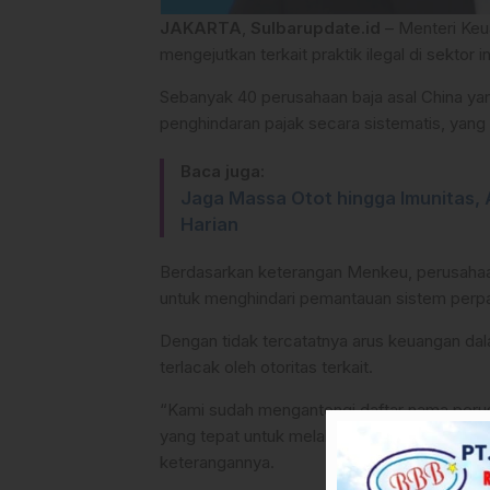
JAKARTA
,
Sulbarupdate.id
– Menteri Ke
mengejutkan terkait praktik ilegal di sektor i
Sebanyak 40 perusahaan baja asal China yan
penghindaran pajak secara sistematis, yang
Baca juga:
Jaga Massa Otot hingga Imunitas, 
Harian
Berdasarkan keterangan Menkeu, perusahaa
untuk menghindari pemantauan sistem perpa
Dengan tidak tercatatnya arus keuangan dal
terlacak oleh otoritas terkait.
“Kami sudah mengantongi daftar nama peru
yang tepat untuk melakukan tindakan tegas
keterangannya.