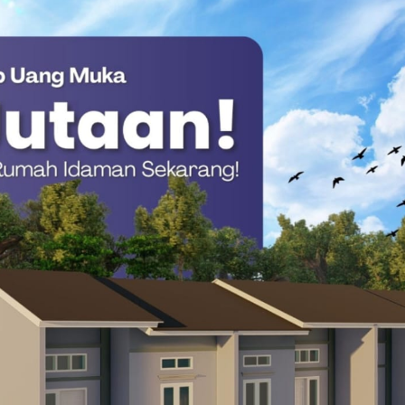
angat signifikan. Dari satu perusahaan saja, potensi pajak yang
iliun per tahun.
 teridentifikasi, angka tersebut dapat melumpuhkan potensi
seperti sekolah dan jalan raya.
lai merusak ekosistem industri baja nasional.
” dapat menjual produk dengan harga jauh di bawah harga
am negeri yang patuh pajak kalah bersaing secara harga, yang
 lokal.
lurkan KPRS Rp16,16 Triliun hingga Akhir 2025
 industri konstruksi untuk lebih selektif dalam memilih