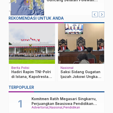
Mandar, Warga Majene
Berhamburan Keluar Rumah
REKOMENDASI UNTUK ANDA
tik
Berita Polisi
Nasional
K
Hadiri Rapim TNI-Polri
Saksi Sidang Gugatan
M
di Istana, Kapolresta
Ijazah Jokowi Ungkap
K
Mamuju Siap
Proses Akademik, Dari
S
Implementasikan
KKN hingga Skripsi
B
TERPOPULER
Arahan Presiden
Komitmen Ratih Megasari Singkarru,
Perjuangkan Beasiswa Pendidikan
Advertorial
Nasional
Pendidikan
Dari PAUD Hingga Perguruan Tinggi