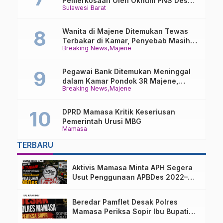
Pemerkosaan Oleh Oknum PNS Desak
Sulawesi Barat
Transparansi Kejari Mamasa
Wanita di Majene Ditemukan Tewas
Terbakar di Kamar, Penyebab Masih
Breaking News
Majene
Misterius
Pegawai Bank Ditemukan Meninggal
dalam Kamar Pondok 3R Majene,
Breaking News
Majene
Polisi Lakukan Penyelidikan
DPRD Mamasa Kritik Keseriusan
Pemerintah Urusi MBG
Mamasa
TERBARU
Aktivis Mamasa Minta APH Segera
Usut Penggunaan APBDes 2022–
2025 Desa Parondo Bulawan
Beredar Pamflet Desak Polres
Mamasa Periksa Sopir Ibu Bupati
Terkait Dugaan Nota Fiktif