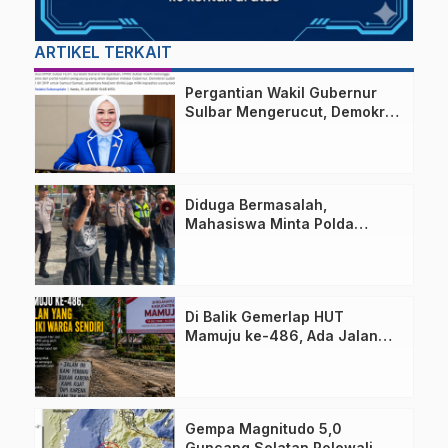
ARTIKEL TERKAIT
Pergantian Wakil Gubernur
Sulbar Mengerucut, Demokrat
Kantongi SK DPP untuk
Samsul Samad
Diduga Bermasalah,
Mahasiswa Minta Polda
Sulbar Usut Proyek Jalan
Uhailanu–Ralleanak Rp6,3
Miliar
Di Balik Gemerlap HUT
Mamuju ke-486, Ada Jalan
yang Dipeluk Warga Sendiri
Gempa Magnitudo 5,0
Guncang Selatan Polewali