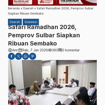
Beranda
»
Daerah
»
Safari Ramadhan 2026, Pemprov Sulbar
Siapkan Ribuan Sembako
Daerah
Sulawesi
Safari Ramadhan 2026,
Pemprov Sulbar Siapkan
Ribuan Sembako
account_circle
calendar_month
visibility
comment
Amr
Rab, 7 Jan 2026
393
0 komentar