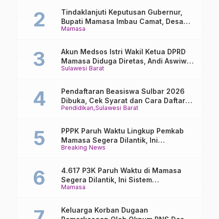
Tindaklanjuti Keputusan Gubernur,
Bupati Mamasa Imbau Camat, Desa
Mamasa
dan Lurah
Akun Medsos Istri Wakil Ketua DPRD
Mamasa Diduga Diretas, Andi Aswiwin
Sulawesi Barat
Buka Suara
Pendaftaran Beasiswa Sulbar 2026
Dibuka, Cek Syarat dan Cara Daftar
Pendidikan
Sulawesi Barat
Online
PPPK Paruh Waktu Lingkup Pemkab
Mamasa Segera Dilantik, Ini
Breaking News
Jadwalnya!
4.617 P3K Paruh Waktu di Mamasa
Segera Dilantik, Ini Sistem
Mamasa
Penggajiannya!
Keluarga Korban Dugaan