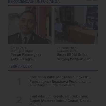
REKOMENDASI UNTUK ANDA
Berita Polisi
Pemerintahan
M
Mamuju Tengah
Sulawesi Barat
di
E
Pesan Pamungkas
Dinas ESDM Sulbar
B
AKBP Hengky
Dorong Pemkab dan
L
Kristianto untuk
Desa Proaktif Usulkan
at
T
TERPOPULER
Generasi Muda Bumi
Penerima Program
Lallak Tassisarak
Listrik Gratis
Komitmen Ratih Megasari Singkarru,
Perjuangkan Beasiswa Pendidikan
Advertorial
Nasional
Pendidikan
Dari PAUD Hingga Perguruan Tinggi
Tindaklanjuti Keputusan Gubernur,
Bupati Mamasa Imbau Camat, Desa
Mamasa
dan Lurah