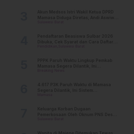
Akun Medsos Istri Wakil Ketua DPRD
Mamasa Diduga Diretas, Andi Aswiwin
Sulawesi Barat
Buka Suara
Pendaftaran Beasiswa Sulbar 2026
Dibuka, Cek Syarat dan Cara Daftar
Pendidikan
Sulawesi Barat
Online
PPPK Paruh Waktu Lingkup Pemkab
Mamasa Segera Dilantik, Ini
Breaking News
Jadwalnya!
4.617 P3K Paruh Waktu di Mamasa
Segera Dilantik, Ini Sistem
Mamasa
Penggajiannya!
Keluarga Korban Dugaan
Pemerkosaan Oleh Oknum PNS Desak
Sulawesi Barat
Transparansi Kejari Mamasa
Wanita di Majene Ditemukan Tewas