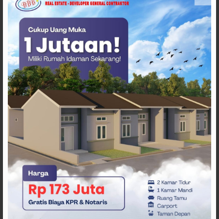
Tambahnya, dalam pasal tersebut sangat jelas larangan
bagi pengusaha untuk tidak boleh memungut PPN
sebelum berstatus PKP, tetapi kenapa justru KPP dapat
menagihkan PPN yang nyata-nyata tidak dilakukan
pemungutan karena larangan pasal tersebut ? Apabila
dilarang kenapa ditagihkan?
2. PPN itu pajak yang dipungut ke pembeli, karena
perusahaan tersebut belum PKP maka tidak boleh
memungut PPN, karena tidak memungut PPN maka tidak
boleh menagihkan Pajak yang tdk pernah dipungut oleh
wajib pajak.
3. Sedangkan pihak KPP PRATAMA MAMUJU sebagai
salah satu Lembaga pelayanan publik yang Tugas
utamanya adalah melaksanakan administrasi dan
pelayanan perpajakan kepada Masyarakat, Tidak pernah
mengimbau untuk PKP, padahal didaerah masih banyak
orang tidak mengerti dan mengetahui peraturan dan
kewajiban perpajakannya.