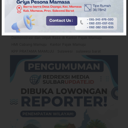
Penulis
: Reporter Sulbarupdate.id
Editor
: Tim Editor Sulbarupdate.id
Sumber
:
Reporter Sulbarupdate.id
Tags
Demo di Mamuju
Demonstrasi dan Unjuk Rasa di Kantor Pajak Mamuju
HMI Cabang Mamuju
Kantor Pajak Mamuju
KPP PRATAMA MAMUJU
Sulawesi
sulawesi barat