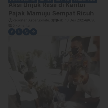
Aksi Unjuk Rasa di Kantor
Pajak Mamuju Sempat Ricuh
account_circle
calendar_month
visibility
Reporter Sulbarupdate.id
Rab, 10 Des 2025
636
comment
0 komentar