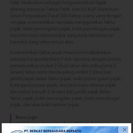
tidak dikukuhkan sebagai Pengusaha Kena Pajak
dilarang membuat Faktur Pajak. dan UU KUP (Ketentuan
Umum Perpajakan) Pasal 39A Setiap orang yang dengan
sengaja: a.menerbitkan dan/atau menggunakan faktur
pajak, bukti pemungutan pajak, bukti pemotongan pajak,
dan/atau bukti setoran pajak yang tidak berdasarkan
transaksi yang sebenarnya; atau
b.menerbitkan faktur pajak tetapi belum dikukuhkan
sebagai Pengusaha Kena Pajak dipidana dengan pidana
penjara paling singkat 2 (dua) tahun dan paling lama 6
(enam) tahun serta denda paling sedikit 2 (dua) kali
jumlah pajak dalam faktur pajak, bukti pemungutan pajak,
bukti pemotongan pajak, dan/atau bukti setoran pajak
dan paling banyak 6 (enam) kali jumlah pajak dalam
faktur pajak, bukti pemungutan pajak, bukti pemotongan
pajak, dan/atau bukti setoran pajak.
Baca juga:
ARB Demo Dan Laporkan Oknum Anggota
DPRD Sulbar Inisial “R” Ke Badan Kehormatan