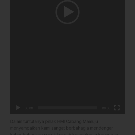
00:00
00:00
Dalam tuntutanya pihak HMI Cabang Mamuju
menyampaikan kami sangat berbahagia mendengar
kabar kehadiran sosok baru di kementerian keuangan