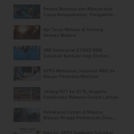
Pemda Mamasa dan Masyarakat
Capai Kesepahaman, Pengaktifan
TPA Salurano
Api Terus Meluas di Gunung
Rewata Majene
HMI Komisariat STIKES BBM
Salurkan Bantuan bagi Korban
Kebakaran di Limboro
SPPG Mehalaan Salurkan MBG ke
Ribuan Penerima Manfaat
Jelang HUT ke-81 RI, Anggota
Paskibraka Mamasa Genjot Latihan
Kebakaran Lahan di Majene
Meluas Hingga Perbatasan Desa,
Warga Soroti Dugaan Kelalaian
Pemilik Lahan
Hari ini, SPPG Bambang Salurkan