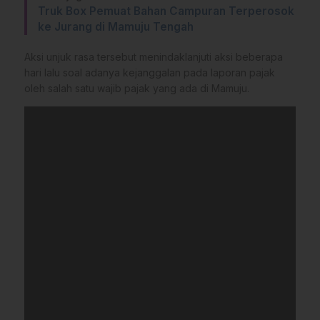
Truk Box Pemuat Bahan Campuran Terperosok
ke Jurang di Mamuju Tengah
Aksi unjuk rasa tersebut menindaklanjuti aksi beberapa
hari lalu soal adanya kejanggalan pada laporan pajak
oleh salah satu wajib pajak yang ada di Mamuju.
Pemutar
Video