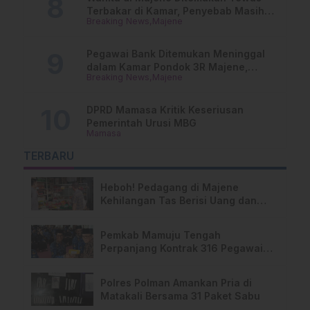
Terbakar di Kamar, Penyebab Masih
Breaking News
Majene
Misterius
Pegawai Bank Ditemukan Meninggal
dalam Kamar Pondok 3R Majene,
Breaking News
Majene
Polisi Lakukan Penyelidikan
DPRD Mamasa Kritik Keseriusan
Pemerintah Urusi MBG
Mamasa
TERBARU
Heboh! Pedagang di Majene
Kehilangan Tas Berisi Uang dan
Barang Penting
Pemkab Mamuju Tengah
Perpanjang Kontrak 316 Pegawai
PPPK Hingga 2028
Polres Polman Amankan Pria di
Matakali Bersama 31 Paket Sabu