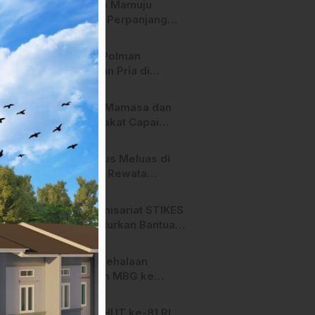
Pemkab Mamuju
Tengah Perpanjang
Kontrak 316 Pegawai
PPPK Hingga 2028
Polres Polman
Amankan Pria di
Matakali Bersama 31
Paket Sabu
Pemda Mamasa dan
Masyarakat Capai
Kesepahaman,
Pengaktifan TPA
Api Terus Meluas di
Salurano
Gunung Rewata
Majene
HMI Komisariat STIKES
BBM Salurkan Bantuan
bagi Korban Kebakaran
di Limboro
SPPG Mehalaan
Salurkan MBG ke
Ribuan Penerima
Manfaat
Jelang HUT ke-81 RI,