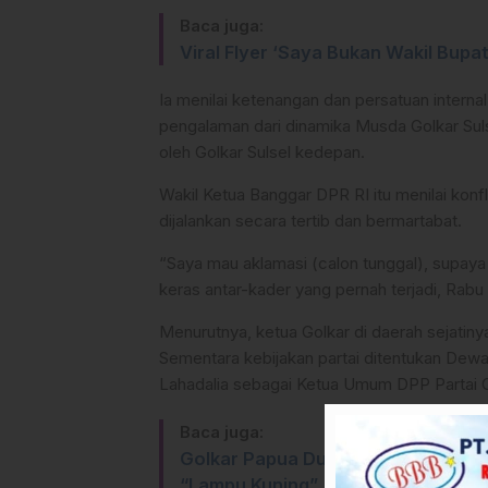
Baca juga:
Viral Flyer ‘Saya Bukan Wakil Bup
Ia menilai ketenangan dan persatuan interna
pengalaman dari dinamika Musda Golkar Sulse
oleh Golkar Sulsel kedepan.
Wakil Ketua Banggar DPR RI itu menilai konf
dijalankan secara tertib dan bermartabat.
“Saya mau aklamasi (calon tunggal), supaya 
keras antar-kader yang pernah terjadi, Rabu 
Menurutnya, ketua Golkar di daerah sejatin
Sementara kebijakan partai ditentukan Dew
Lahadalia sebagai Ketua Umum DPP Partai G
Baca juga:
Golkar Papua Dukung Pemekaran Pa
“Lampu Kuning”