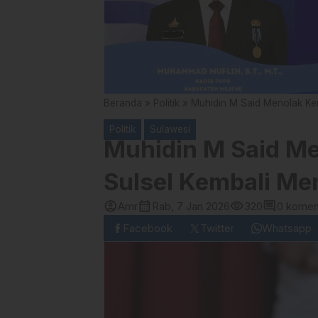
Beranda
»
Politik
»
Muhidin M Said Menolak Ker
Politik
Sulawesi
Muhidin M Said M
Sulsel Kembali Me
account_circle
calendar_month
visibility
comment
Amr
Rab, 7 Jan 2026
320
0 komen
Facebook
Twitter
Whatsapp