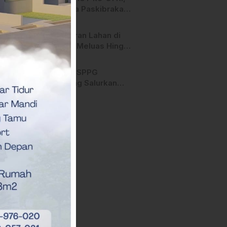
Anggota Paskibraka
Mamasa Genjot
Latihan
Kebakaran Lahan di
Majene Meluas Hingga
Perbatasan Desa,
Warga Soroti Dugaan
Hari ini, SPPG
Kelalaian Pemilik Lahan
Bambang Salurkan
Bantuan MBG ke
Ribuan Penerima
Manfaat