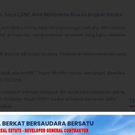
ati, Saya LSM’, Andi Mahyanto Masda Angkat Bicara
l jauh lebih penting daripada pertarungan terbuka. Menurutnya
l di masa lalu memberi kesan tersendiri yang harus dihindari
lik internal tak boleh terulang. Regenerasi kepemimpinan harus
tidak ada konflik,” tegas Muhidin seraya mengingat dinamika
(7/1/2026).
ya berperan sebagai pengatur dan pelaksana keputusan partai.
an Pimpinan Pusat (DPP) Golkar di bawah komando Bahlil
T
olkar.
pua Utara, Namun Ingatkan Kondisi Fiskal yang