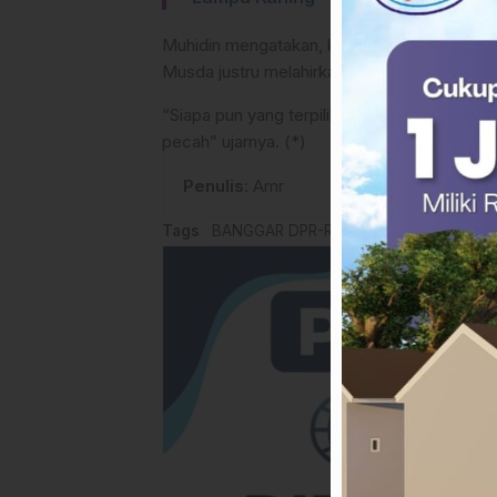
Muhidin mengatakan, kekompakan menjadi kun
Musda justru melahirkan kubu-kubuan yang b
“Siapa pun yang terpilih nanti harus didukun
pecah” ujarnya. (*)
Penulis
: Amr
Tags
BANGGAR DPR-RI
DPR RI
Golkar Sulse