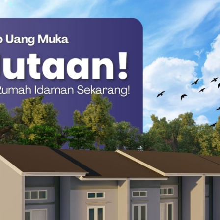
ci agar Golkar Sulsel kembali berjaya. Pihaknya menolak jika
erujung pada melemahnya kerja politik di daerah.
g seluruh kader. Kita mau Golkar Sulsel kompak, tidak terpecah-
l
Muhidin M Said