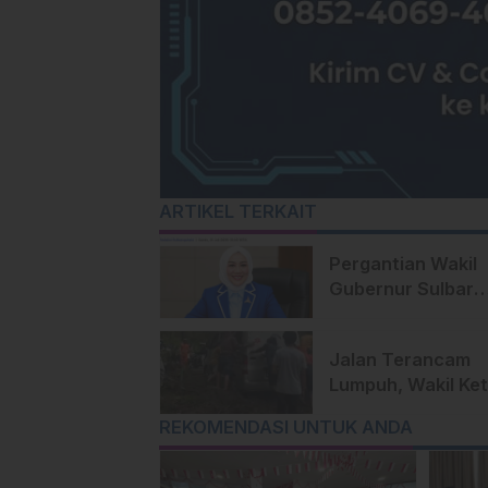
ARTIKEL TERKAIT
Pergantian Wakil
Gubernur Sulbar
Mengerucut, Dem
Kantongi SK DPP 
Jalan Terancam
Samsul Samad
Lumpuh, Wakil Ke
DPRD Mamasa De
REKOMENDASI UNTUK ANDA
BPJN Sulbar Siag
Penuh