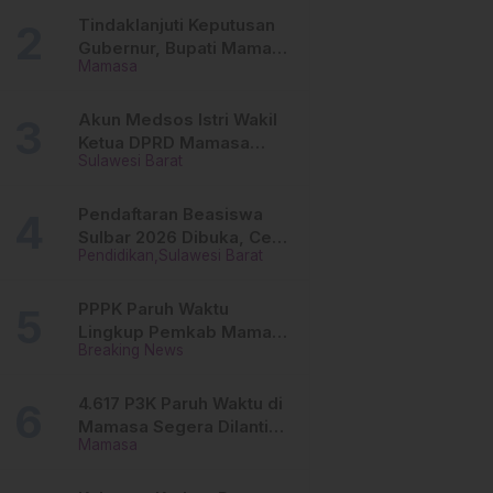
Tinggi
Tindaklanjuti Keputusan
Gubernur, Bupati Mamasa
Mamasa
Imbau Camat, Desa dan
Lurah
Akun Medsos Istri Wakil
Ketua DPRD Mamasa
Sulawesi Barat
Diduga Diretas, Andi
Aswiwin Buka Suara
Pendaftaran Beasiswa
Sulbar 2026 Dibuka, Cek
Pendidikan
Sulawesi Barat
Syarat dan Cara Daftar
Online
PPPK Paruh Waktu
Lingkup Pemkab Mamasa
Breaking News
Segera Dilantik, Ini
Jadwalnya!
4.617 P3K Paruh Waktu di
Mamasa Segera Dilantik,
Mamasa
Ini Sistem Penggajiannya!