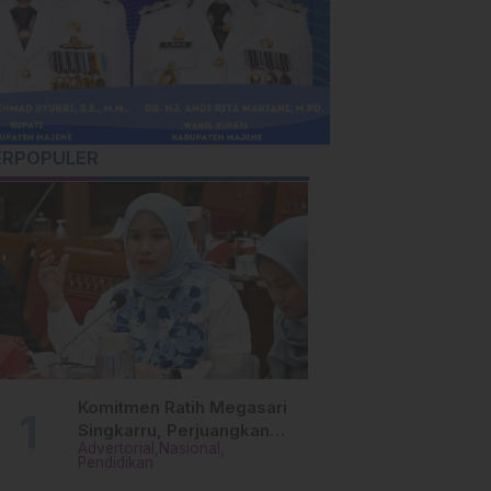
ERPOPULER
Komitmen Ratih Megasari
Singkarru, Perjuangkan
Advertorial
Nasional
Beasiswa Pendidikan Dari
Pendidikan
PAUD Hingga Perguruan