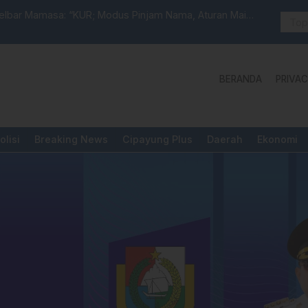
anan, Ketundukan dan Kemanusiaan
PUPR Majene
Pengadila
BERANDA
PRIVAC
olisi
Breaking News
Cipayung Plus
Daerah
Ekonomi