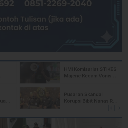
HMI Komisariat STIKES
Majene Kecam Vonis
okrat
Bebas Oknum Polisi:
untuk
“Keadilan Tajam ke
Pusaran Skandal
Bawah, Tumpul ke
tua
Korupsi Bibit Nanas Rp
Atas”
sak
60 Miliar Mulai
a
Menyeret ‘Gedung
Rakyat’ di Sulsel