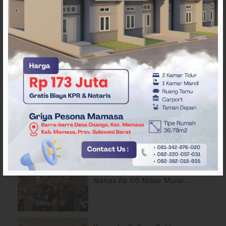
ARTIKEL TERKAIT
Modal Rp3 Juta PNM Mekaar,
Pelaku UMKM Makassar
Sukses Buka Lapangan Kerja
Rayakan HUT ke-27, PNM
Salurkan Hewan Kurban
Serentak di 18 Cabang
Pusaran Skandal Korupsi Bibit
Nanas Rp 60 Miliar Mulai
Menyeret ‘Gedung Rakyat’ di
Sulsel