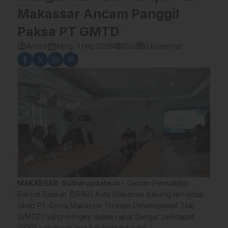
Makassar Ancam Panggil
Paksa PT GMTD
account_circle
calendar_month
visibility
comment
Ancha
Ming, 1 Feb 2026
255
0 komentar
MAKASSAR
,
Sulbarupdate.id
– Dewan Perwakilan
Rakyat Daerah (DPRD) Kota Makassar berang terhadap
sikap PT Gowa Makassar Tourism Development Tbk
(GMTD) yang mangkir dalam rapat dengar pendapat
(RDP) sebanyak dua kali berturut-turut.