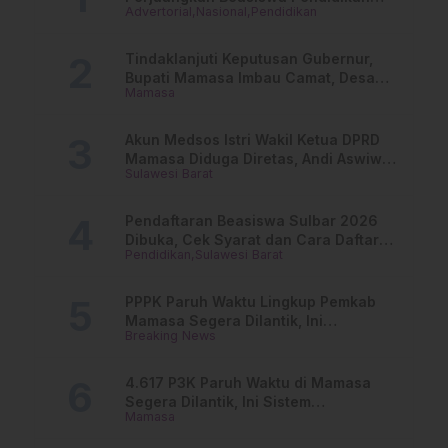
Advertorial
Nasional
Pendidikan
Dari PAUD Hingga Perguruan Tinggi
Tindaklanjuti Keputusan Gubernur,
Bupati Mamasa Imbau Camat, Desa
Mamasa
dan Lurah
Akun Medsos Istri Wakil Ketua DPRD
Mamasa Diduga Diretas, Andi Aswiwin
Sulawesi Barat
Buka Suara
Pendaftaran Beasiswa Sulbar 2026
Dibuka, Cek Syarat dan Cara Daftar
Pendidikan
Sulawesi Barat
Online
PPPK Paruh Waktu Lingkup Pemkab
Mamasa Segera Dilantik, Ini
Breaking News
Jadwalnya!
4.617 P3K Paruh Waktu di Mamasa
Segera Dilantik, Ini Sistem
Mamasa
Penggajiannya!