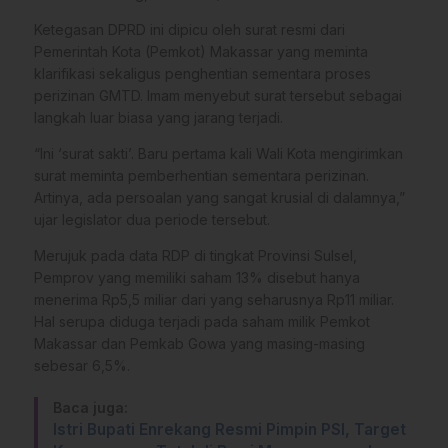
Ketegasan DPRD ini dipicu oleh surat resmi dari
Pemerintah Kota (Pemkot) Makassar yang meminta
klarifikasi sekaligus penghentian sementara proses
perizinan GMTD. Imam menyebut surat tersebut sebagai
langkah luar biasa yang jarang terjadi.
“Ini ‘surat sakti’. Baru pertama kali Wali Kota mengirimkan
surat meminta pemberhentian sementara perizinan.
Artinya, ada persoalan yang sangat krusial di dalamnya,”
ujar legislator dua periode tersebut.
Merujuk pada data RDP di tingkat Provinsi Sulsel,
Pemprov yang memiliki saham 13% disebut hanya
menerima Rp5,5 miliar dari yang seharusnya Rp11 miliar.
Hal serupa diduga terjadi pada saham milik Pemkot
Makassar dan Pemkab Gowa yang masing-masing
sebesar 6,5%.
Baca juga:
Istri Bupati Enrekang Resmi Pimpin PSI, Target