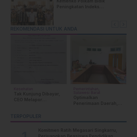
Kemenko Polkam Bidik
Peningkatan Indeks
Kemerdekaan Pers Melalui
Literasi Digital
REKOMENDASI UNTUK ANDA
Kesehatan
Pemerintahan
D
Sulawesi Barat
Tak Kunjung Dibayar,
A
Optimalkan
CEO Melapor
S
Penerimaan Daerah,
Kepolresta Mamuju
K
Bapenda Sulbar Bahas
T
Penguatan PAD
TERPOPULER
Bersama PT Jasa
Raharja
Komitmen Ratih Megasari Singkarru,
Perjuangkan Beasiswa Pendidikan