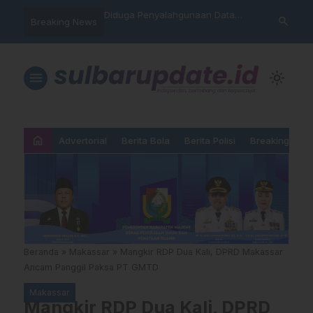
hankan Takhta Eropa,
Diduga Penyalahgunaan Data
Sat Reskrim 
search
Breaking News
 Arsenal Dalam Final
Nasabah, Warga Mamasa Kaget
Launching Un
pions 2026
Namanya Tercatat Menunggak di
PNM
menu
light_mode
home
Advertorial
Berita Bola
Berita Polisi
Breaking New
Beranda
»
Makassar
»
Mangkir RDP Dua Kali, DPRD Makassar
Ancam Panggil Paksa PT GMTD
Makassar
Mangkir RDP Dua Kali, DPRD