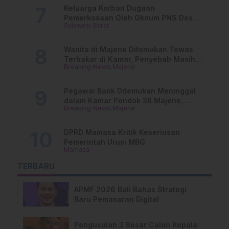
Keluarga Korban Dugaan
Pemerkosaan Oleh Oknum PNS Desak
Sulawesi Barat
Transparansi Kejari Mamasa
Wanita di Majene Ditemukan Tewas
Terbakar di Kamar, Penyebab Masih
Breaking News
Majene
Misterius
Pegawai Bank Ditemukan Meninggal
dalam Kamar Pondok 3R Majene,
Breaking News
Majene
Polisi Lakukan Penyelidikan
DPRD Mamasa Kritik Keseriusan
Pemerintah Urusi MBG
Mamasa
TERBARU
APMF 2026 Bali Bahas Strategi
Baru Pemasaran Digital
Pengusulan 3 Besar Calon Kepala