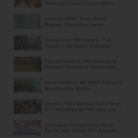
Kemenag Polman Disorot Aktivis,
Riskul:”Ada Dugaan Nepotisme “
Layanan Klinik Utama Sehati
Majene, Dikeluhkan Pasien
Pengguna BPJS Gratis
Diduga Sopir Mengantuk, Truk
Hantam Tiga Rumah di Majene
Puncak Kemarau, Persawahan di
Mamasa Terdampak Kekeringan,
Ini Langkah Dinas Pertanian
Peran Strategis BK SMPN 3 Majene
Bina Karakter Siswa
Dituding Tahu Bantuan Dana Hibah
STT Arastamar Rp 700 Juta, Sekda
Mamasa:”Itu Masa Transisi”
Isu Dugaan Korupsi Dana Hibah
Rp700 Juta, Rektor STT Arastamar
Mamasa Buka Suara