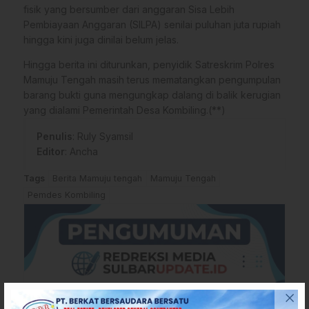
fisik yang bersumber dari anggaran Sisa Lebih
Pembiayaan Anggaran (SILPA) senilai puluhan juta rupiah
hingga kini juga dinilai belum jelas.
​Hingga berita ini diturunkan, penyidik Satreskrim Polres
Mamuju Tengah masih terus mematangkan pengumpulan
barang bukti guna mengungkap dalang di balik kerugian
yang dialami Pemerintah Desa Kombiling.(**)
Penulis
: Ruly Syamsil
Editor
: Ancha
Tags
Berita Mamuju tengah
Mamuju Tengah
Pemdes Kombiling