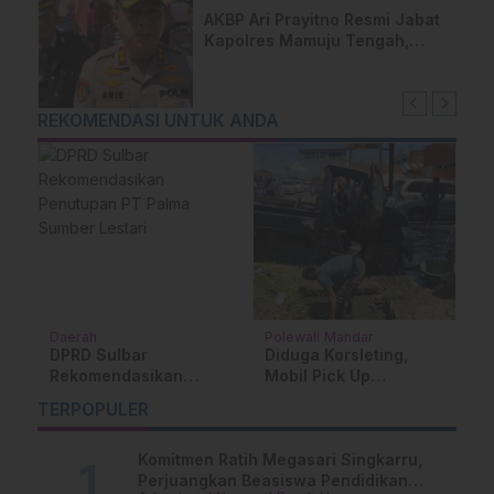
AKBP Ari Prayitno Resmi Jabat
Kapolres Mamuju Tengah,
Komitmen Lanjutkan Program
Positif
REKOMENDASI UNTUK ANDA
Daerah
Polewali Mandar
M
DPRD Sulbar
Diduga Korsleting,
E
Rekomendasikan
Mobil Pick Up
B
Penutupan PT Palma
Terbakar Saat
L
TERPOPULER
Sumber Lestari
Diperbaiki di Bengkel
T
Wonomulyo
Komitmen Ratih Megasari Singkarru,
Perjuangkan Beasiswa Pendidikan