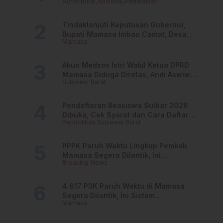
Advertorial
Nasional
Pendidikan
Dari PAUD Hingga Perguruan Tinggi
Tindaklanjuti Keputusan Gubernur,
Bupati Mamasa Imbau Camat, Desa
Mamasa
dan Lurah
Akun Medsos Istri Wakil Ketua DPRD
Mamasa Diduga Diretas, Andi Aswiwin
Sulawesi Barat
Buka Suara
Pendaftaran Beasiswa Sulbar 2026
Dibuka, Cek Syarat dan Cara Daftar
Pendidikan
Sulawesi Barat
Online
PPPK Paruh Waktu Lingkup Pemkab
Mamasa Segera Dilantik, Ini
Breaking News
Jadwalnya!
4.617 P3K Paruh Waktu di Mamasa
Segera Dilantik, Ini Sistem
Mamasa
Penggajiannya!