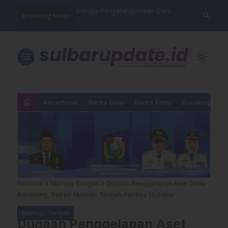
nyalahgunaan Data
Sat Reskrim Polres Majene
Aktivis “War
search
Breaking News
…
 Warga Mamasa Kaget
Launching Unit Reaksi Cepat
Mamasa: “KU
ercatat Menunggak di
Nama, Atura
Dipermainka
menu
light_mode
home
Advertorial
Berita Bola
Berita Polisi
Breaking New
Beranda
»
Mamuju Tengah
»
Dugaan Penggelapan Aset Desa
Kombiling, Polres Mamuju Tengah Periksa 12 Saksi
Mamuju Tengah
Dugaan Penggelapan Aset