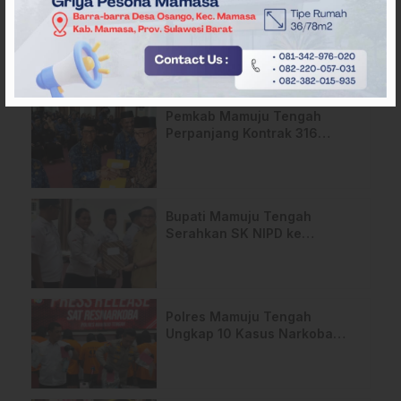
ARTIKEL TERKAIT
Pemkab Mamuju Tengah
Perpanjang Kontrak 316
Pegawai PPPK Hingga 2028
Bupati Mamuju Tengah
Serahkan SK NIPD ke
Perangkat Desa
Polres Mamuju Tengah
Ungkap 10 Kasus Narkoba
Dalam 3 Bulan