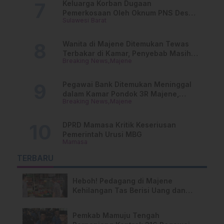
Keluarga Korban Dugaan
Pemerkosaan Oleh Oknum PNS Desak
Sulawesi Barat
Transparansi Kejari Mamasa
Wanita di Majene Ditemukan Tewas
Terbakar di Kamar, Penyebab Masih
Breaking News
Majene
Misterius
Pegawai Bank Ditemukan Meninggal
dalam Kamar Pondok 3R Majene,
Breaking News
Majene
Polisi Lakukan Penyelidikan
DPRD Mamasa Kritik Keseriusan
Pemerintah Urusi MBG
Mamasa
TERBARU
Heboh! Pedagang di Majene
Kehilangan Tas Berisi Uang dan
Barang Penting
Pemkab Mamuju Tengah