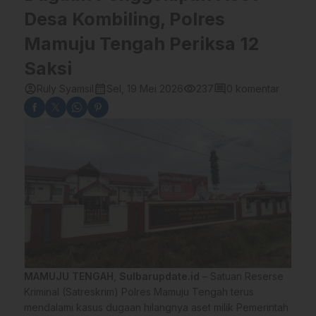
Desa Kombiling, Polres
Mamuju Tengah Periksa 12
Saksi
account_circle
calendar_month
visibility
comment
Ruly Syamsil
Sel, 19 Mei 2026
237
0 komentar
MAMUJU TENGAH
,
Sulbarupdate.id
– Satuan Reserse
Kriminal (Satreskrim) Polres Mamuju Tengah terus
mendalami kasus dugaan hilangnya aset milik Pemerintah