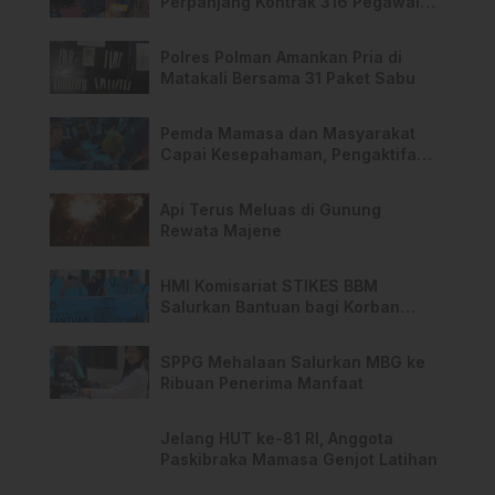
Perpanjang Kontrak 316 Pegawai
PPPK Hingga 2028
Polres Polman Amankan Pria di
Matakali Bersama 31 Paket Sabu
Pemda Mamasa dan Masyarakat
Capai Kesepahaman, Pengaktifan
TPA Salurano
Api Terus Meluas di Gunung
Rewata Majene
HMI Komisariat STIKES BBM
Salurkan Bantuan bagi Korban
Kebakaran di Limboro
SPPG Mehalaan Salurkan MBG ke
Ribuan Penerima Manfaat
Jelang HUT ke-81 RI, Anggota
Paskibraka Mamasa Genjot Latihan