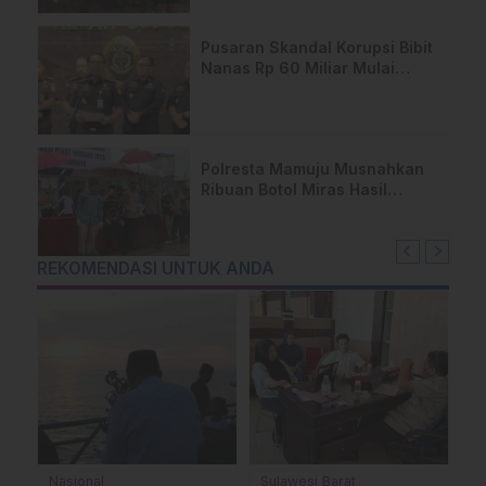
Pusaran Skandal Korupsi Bibit
Nanas Rp 60 Miliar Mulai
Menyeret ‘Gedung Rakyat’ di
Sulsel
Polresta Mamuju Musnahkan
Ribuan Botol Miras Hasil
Operasi Pekat Marano 2026
REKOMENDASI UNTUK ANDA
sional
Sulawesi Barat
Mamuju Ten