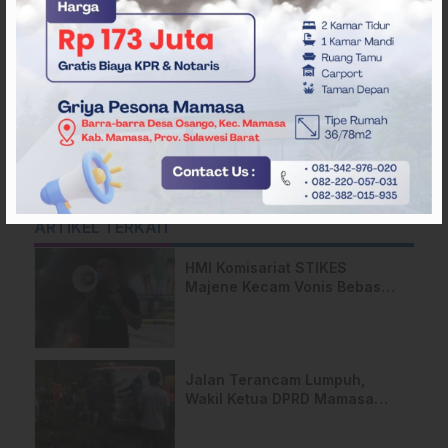
ARTIKEL TERKAIT
HMI Komisariat STIKES
Majene Kecam Vonis Bebas
Oknum Polisi: “Keadilan Tajam
ke Bawah, Tumpul ke Atas”
Jalan Terancam Lumpuh,
Wakil Ketua DPRD Mamasa
Desak BPJN Sulbar Siaga
Penuh