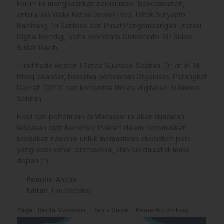
​Forum ini menghadirkan narasumber berkompeten,
antara lain Wakil Ketua Dewan Pers Totok Suryanto,
Bambang Tri Santoso dari Pusat Pengembangan Literasi
Digital Komdigi, serta Sekretaris Diskominfo-SP Sulsel
Sultan Rakib.
​Turut hadir Asisten I Setda Sulawesi Selatan, Dr. dr. H. M.
Ishaq Iskandar, bersama perwakilan Organisasi Perangkat
Daerah (OPD) dan komunitas literasi digital se-Sulawesi
Selatan.
​Hasil dari pertemuan di Makassar ini akan dijadikan
landasan oleh Kemenko Polkam dalam merumuskan
kebijakan nasional untuk memastikan ekosistem pers
yang lebih sehat, profesional, dan berdaulat di masa
depan.(*)
Penulis
: Ancha
Editor
: Tim Redaksi
Tags
Berita Makassar
Berita Sulsel
Kemenko Polkam