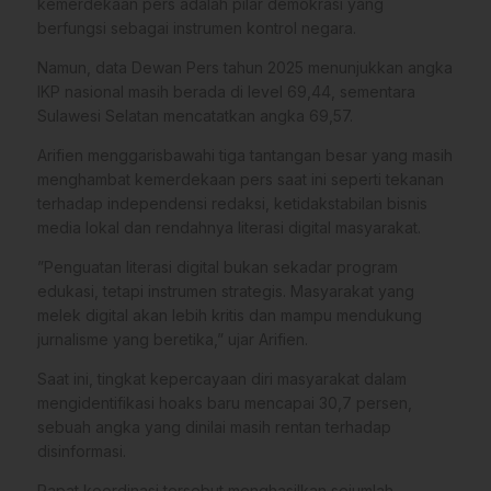
kemerdekaan pers adalah pilar demokrasi yang
berfungsi sebagai instrumen kontrol negara.
Namun, data Dewan Pers tahun 2025 menunjukkan angka
IKP nasional masih berada di level 69,44, sementara
Sulawesi Selatan mencatatkan angka 69,57.
​Arifien menggarisbawahi tiga tantangan besar yang masih
menghambat kemerdekaan pers saat ini seperti tekanan
terhadap independensi redaksi, ketidakstabilan bisnis
media lokal dan rendahnya literasi digital masyarakat.
​”Penguatan literasi digital bukan sekadar program
edukasi, tetapi instrumen strategis. Masyarakat yang
melek digital akan lebih kritis dan mampu mendukung
jurnalisme yang beretika,” ujar Arifien.
​Saat ini, tingkat kepercayaan diri masyarakat dalam
mengidentifikasi hoaks baru mencapai 30,7 persen,
sebuah angka yang dinilai masih rentan terhadap
disinformasi.
​Rapat koordinasi tersebut menghasilkan sejumlah