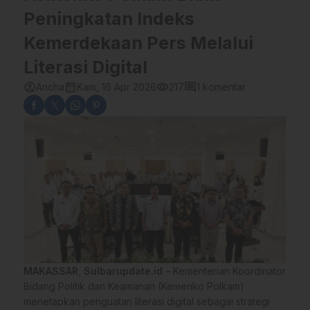
Peningkatan Indeks
Kemerdekaan Pers Melalui
Literasi Digital
account_circle
calendar_month
visibility
comment
Ancha
Kam, 16 Apr 2026
217
1 komentar
MAKASSAR
,
Sulbarupdate.id
– Kementerian Koordinator
Bidang Politik dan Keamanan (Kemenko Polkam)
menetapkan penguatan literasi digital sebagai strategi