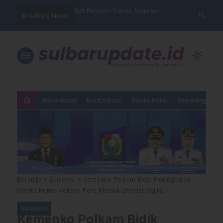
nyalahgunaan Data
Sat Reskrim Polres Majene
Aktivis “War
search
Breaking News
 Warga Mamasa Kaget
Launching Unit Reaksi Cepat
Mamasa: “KU
ercatat Menunggak di
Nama, Atura
Dipermainka
menu
light_mode
home
Advertorial
Berita Bola
Berita Polisi
Breaking New
Beranda
»
Sulawesi
»
Kemenko Polkam Bidik Peningkatan
Indeks Kemerdekaan Pers Melalui Literasi Digital
Sulawesi
Kemenko Polkam Bidik