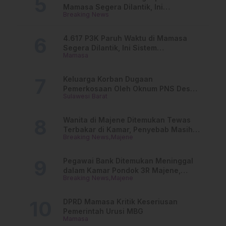
Mamasa Segera Dilantik, Ini
Breaking News
Jadwalnya!
4.617 P3K Paruh Waktu di Mamasa
Segera Dilantik, Ini Sistem
Mamasa
Penggajiannya!
Keluarga Korban Dugaan
Pemerkosaan Oleh Oknum PNS Desak
Sulawesi Barat
Transparansi Kejari Mamasa
Wanita di Majene Ditemukan Tewas
Terbakar di Kamar, Penyebab Masih
Breaking News
Majene
Misterius
Pegawai Bank Ditemukan Meninggal
dalam Kamar Pondok 3R Majene,
Breaking News
Majene
Polisi Lakukan Penyelidikan
DPRD Mamasa Kritik Keseriusan
Pemerintah Urusi MBG
Mamasa