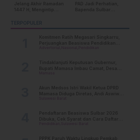
lang Akhir Ramadan
PAD Jadi Perhatian,
Sengketa 
47 H, Mengintip
Bapenda Sulbar
Tobadak 
tensi Perbedaan
Perkuat Koordinasi
Kesaksian
nggal Lebaran Idul
Pengelolaan dengan
Jegal Ant
TERPOPULER
tri 2026
BPK RI Sulbar
Kelompok 
Pemkab
Komitmen Ratih Megasari Singkarru,
Perjuangkan Beasiswa Pendidikan
Advertorial
Nasional
Pendidikan
Dari PAUD Hingga Perguruan Tinggi
Tindaklanjuti Keputusan Gubernur,
Bupati Mamasa Imbau Camat, Desa
Mamasa
dan Lurah
Akun Medsos Istri Wakil Ketua DPRD
Mamasa Diduga Diretas, Andi Aswiwin
Sulawesi Barat
Buka Suara
Pendaftaran Beasiswa Sulbar 2026
Dibuka, Cek Syarat dan Cara Daftar
Pendidikan
Sulawesi Barat
Online
PPPK Paruh Waktu Lingkup Pemkab