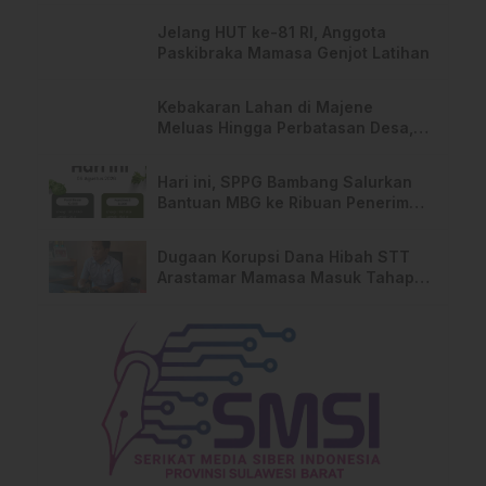
Jelang HUT ke-81 RI, Anggota
Paskibraka Mamasa Genjot Latihan
Kebakaran Lahan di Majene
Meluas Hingga Perbatasan Desa,
Warga Soroti Dugaan Kelalaian
Pemilik Lahan
Hari ini, SPPG Bambang Salurkan
Bantuan MBG ke Ribuan Penerima
Manfaat
Dugaan Korupsi Dana Hibah STT
Arastamar Mamasa Masuk Tahap
Pralidik, 19 Saksi Terperiksa