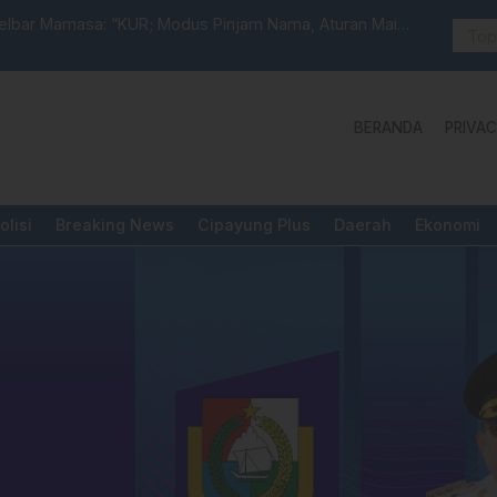
anan, Ketundukan dan Kemanusiaan
PUPR Majene
Pengadila
BERANDA
PRIVAC
olisi
Breaking News
Cipayung Plus
Daerah
Ekonomi