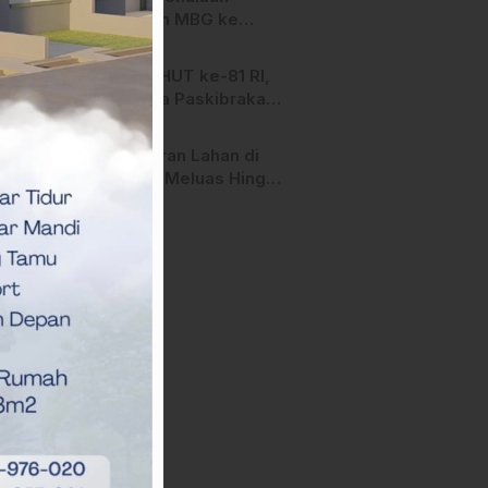
Salurkan MBG ke
Ribuan Penerima
Manfaat
Jelang HUT ke-81 RI,
Anggota Paskibraka
Mamasa Genjot
Latihan
Kebakaran Lahan di
Majene Meluas Hingga
Perbatasan Desa,
Warga Soroti Dugaan
Kelalaian Pemilik Lahan