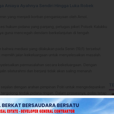
ga Aniaya Ayahnya Sendiri Hingga Luka Robek
rmin yang menjadi korban penganiayaan oleh Arnol.
oses hukum pidana yang panjang, petugas piket Polsek Kalukku
nya guna mencegah dendam berkelanjutan di tengah
bahwa mediasi yang dilakukan pada Senin (19/1) tersebut
k memilih jalan kekeluargaan untuk menyelesaikan masalah.
nyelesaikan permasalahan secara kekeluargaan. Dengan
in silaturahmi dan berjanji tidak akan saling menaruh
T
 sejalan dengan arahan pimpinan Polri untuk mengedepankan
rgolong tindak pidana ringan. Dalam prosesnya, polisi tetap
cara adil.
s, proses mediasi wajib melibatkan pihak pemerintah setempat,