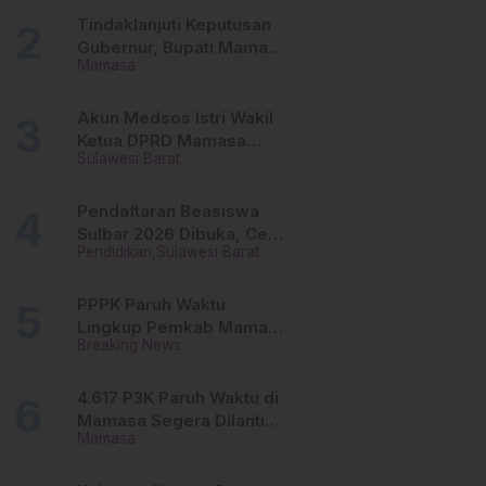
Tinggi
Tindaklanjuti Keputusan
Gubernur, Bupati Mamasa
Mamasa
Imbau Camat, Desa dan
Lurah
Akun Medsos Istri Wakil
Ketua DPRD Mamasa
Sulawesi Barat
Diduga Diretas, Andi
Aswiwin Buka Suara
Pendaftaran Beasiswa
Sulbar 2026 Dibuka, Cek
Pendidikan
Sulawesi Barat
Syarat dan Cara Daftar
Online
PPPK Paruh Waktu
Lingkup Pemkab Mamasa
Breaking News
Segera Dilantik, Ini
Jadwalnya!
4.617 P3K Paruh Waktu di
Mamasa Segera Dilantik,
Mamasa
Ini Sistem Penggajiannya!