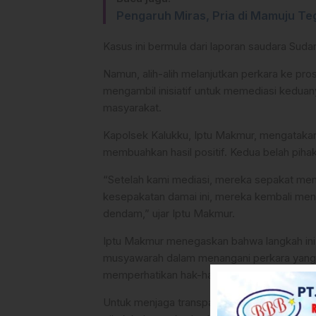
Pengaruh Miras, Pria di Mamuju Te
Kasus ini bermula dari laporan saudara Suda
Namun, alih-alih melanjutkan perkara ke pr
mengambil inisiatif untuk memediasi kedua
masyarakat.
Kapolsek Kalukku, Iptu Makmur, mengatakan 
membuahkan hasil positif. Kedua belah piha
“Setelah kami mediasi, mereka sepakat me
kesepakatan damai ini, mereka kembali menjal
dendam,” ujar Iptu Makmur.
Iptu Makmur menegaskan bahwa langkah ini
musyawarah dalam menangani perkara yang te
memperhatikan hak-hak kedua belah pihak se
Untuk menjaga transparansi dan objektivita