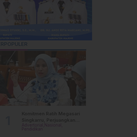
ERPOPULER
Komitmen Ratih Megasari
Singkarru, Perjuangkan
Advertorial
Nasional
Beasiswa Pendidikan Dari
Pendidikan
PAUD Hingga Perguruan