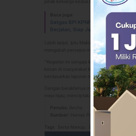
pihak keluarga kedua belah pihak.
Baca juga:
Satgas BPI KPNPA RI Sulawesi Min
Berjalan, Siap Jadi Saksi
Lebih lanjut, Iptu Makmur menjelaskan bahwa
mengubah persepsi masyarakat terhadap insti
“Kegiatan ini sengaja kami kedepankan dal
kesan di masyarakat bahwa polisi selalu me
berdasarkan laporan masyarakat yang meras
Dengan berakhirnya mediasi ini, laporan ter
meja hijau, menciptakan situasi kamtibmas y
Penulis
: Ancha
Sumber
:
Humas Polresta Mamuju
Tags
Berita Mamuju
Berita Polresta Mamuju