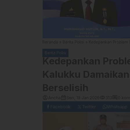
Beranda
»
Berita Polisi
»
Kedepankan Problem S
Berita Polisi
Kedepankan Proble
Kalukku Damaikan
Berselisih
account_circle
calendar_month
visibility
comment
Ancha
Sen, 19 Jan 2026
313
0 kom
Facebook
Twitter
Whatsapp