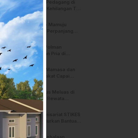
Heboh! Pedagang di
Majene Kehilangan Tas
Berisi Uang dan Barang
Penting
Pemkab Mamuju
Tengah Perpanjang
Kontrak 316 Pegawai
PPPK Hingga 2028
Polres Polman
Amankan Pria di
Matakali Bersama 31
Paket Sabu
Pemda Mamasa dan
Masyarakat Capai
Kesepahaman,
Pengaktifan TPA
Api Terus Meluas di
Salurano
Gunung Rewata
Majene
HMI Komisariat STIKES
BBM Salurkan Bantuan
bagi Korban Kebakaran
di Limboro
SPPG Mehalaan