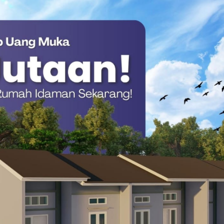
ta Pemeriksaan Etik Kapolres Pasangkayu Tetap
 penguatan fungsi problem solving ini juga bertujuan untuk
tusi Polri.
am tugas pelayanan dan pengayoman. Kami ingin menghilangkan
ncari-cari kesalahan. Padahal, penegakan hukum dilakukan
a dirugikan,” pungkasnya.
sebut resmi diselesaikan secara damai tanpa harus berlanjut ke
ang lebih kondusif di wilayah hukum Polsek Kalukku.(*)
Kalukku
Problem Solving