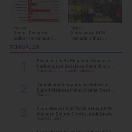
Kesehatan
Daerah
KKN
Kasus HIV Tahun 2025
Jelang Nataru, Harg
as
di Sulbar Melonjak,
Ayam Potong di
ujuh
Polman Tertinggi
Mamasa Meroket
TERPOPULER
atif di
Disusul Mamuju
 Bababulo
Komitmen Ratih Megasari Singkarru,
Perjuangkan Beasiswa Pendidikan
Advertorial
Nasional
Pendidikan
Dari PAUD Hingga Perguruan Tinggi
Tindaklanjuti Keputusan Gubernur,
Bupati Mamasa Imbau Camat, Desa
Mamasa
dan Lurah
Akun Medsos Istri Wakil Ketua DPRD
Mamasa Diduga Diretas, Andi Aswiwin
Sulawesi Barat
Buka Suara