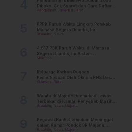
Pendaftaran Beasiswa Sulbar 2026
Dibuka, Cek Syarat dan Cara Daftar
Pendidikan
Sulawesi Barat
Online
PPPK Paruh Waktu Lingkup Pemkab
Mamasa Segera Dilantik, Ini
Breaking News
Jadwalnya!
4.617 P3K Paruh Waktu di Mamasa
Segera Dilantik, Ini Sistem
Mamasa
Penggajiannya!
Keluarga Korban Dugaan
Pemerkosaan Oleh Oknum PNS Desak
Sulawesi Barat
Transparansi Kejari Mamasa
Wanita di Majene Ditemukan Tewas
Terbakar di Kamar, Penyebab Masih
Breaking News
Majene
Misterius
Pegawai Bank Ditemukan Meninggal
dalam Kamar Pondok 3R Majene,
Breaking News
Majene
Polisi Lakukan Penyelidikan