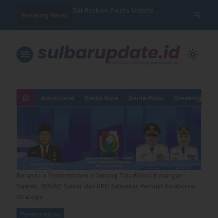
nyalahgunaan Data
Sat Reskrim Polres Majene
Aktivis “War
search
Breaking News
 Warga Mamasa Kaget
Launching Unit Reaksi Cepat
Mamasa: “KU
ercatat Menunggak di
Nama, Atura
Dipermainka
menu
light_mode
home
Advertorial
Berita Bola
Berita Polisi
Breaking New
Beranda
»
Pemerintahan
»
Dukung Tata Kelola Keuangan
Daerah, BPKAD Sulbar dan BPD Sulselbar Perkuat Kolaborasi
Strategis
Pemerintahan