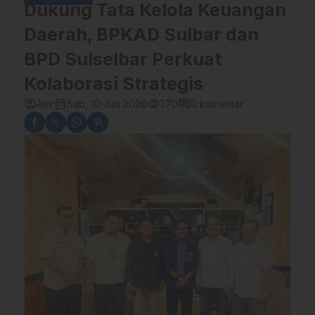
Dukung Tata Kelola Keuangan
Daerah, BPKAD Sulbar dan
BPD Sulselbar Perkuat
Kolaborasi Strategis
account_circle
calendar_month
visibility
comment
Amr
Sab, 10 Jan 2026
370
0 komentar