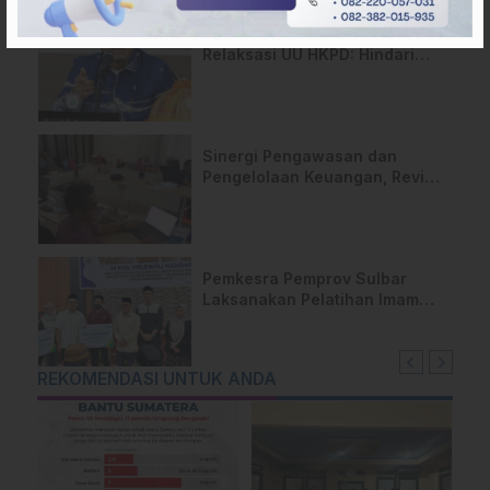
Gubernur Sulbar Desak
Relaksasi UU HKPD: Hindari
Risiko ‘Shutdown’ Daerah
Sinergi Pengawasan dan
Pengelolaan Keuangan, Reviu
LKPD 2025 Sulbar Masuki
Tahap Final
Pemkesra Pemprov Sulbar
Laksanakan Pelatihan Imam
dan Khatib di Polman
REKOMENDASI UNTUK ANDA