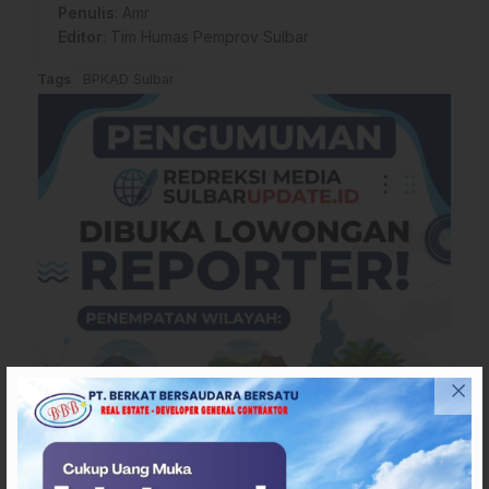
Penulis
: Amr
Editor
: Tim Humas Pemprov Sulbar
Tags
BPKAD Sulbar