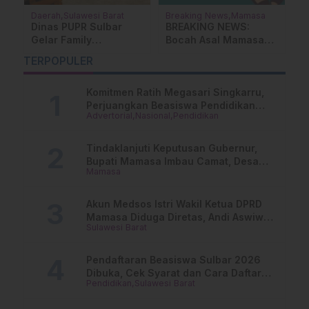
Lifestyle
Mamasa
Sulawesi Barat
B
Mengenal Elsa Lucyta,
14 ASN Setda Sulbar
B
Gadis Asal Mamasa
Ikuti Penilaian
W
Berhasil Pukau Ahmad
Kompetensi Jabatan
M
…
TERPOPULER
Dhani hingga Titi DJ
Pelaksana, Berikut
M
Nama -Namanya !
Komitmen Ratih Megasari Singkarru,
Perjuangkan Beasiswa Pendidikan
Advertorial
Nasional
Pendidikan
Dari PAUD Hingga Perguruan Tinggi
Tindaklanjuti Keputusan Gubernur,
Bupati Mamasa Imbau Camat, Desa
Mamasa
dan Lurah
Akun Medsos Istri Wakil Ketua DPRD
Mamasa Diduga Diretas, Andi Aswiwin
Sulawesi Barat
Buka Suara
Pendaftaran Beasiswa Sulbar 2026
Dibuka, Cek Syarat dan Cara Daftar
Pendidikan
Sulawesi Barat
Online