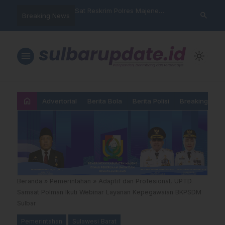
nyalahgunaan Data
Sat Reskrim Polres Majene
Aktivis “War
search
Breaking News
 Warga Mamasa Kaget
Launching Unit Reaksi Cepat
Mamasa: “KU
ercatat Menunggak di
Nama, Atura
Dipermainka
menu
light_mode
home
Advertorial
Berita Bola
Berita Polisi
Breaking New
Beranda
»
Pemerintahan
»
Adaptif dan Profesional, UPTD
Samsat Polman Ikuti Webinar Layanan Kepegawaian BKPSDM
Sulbar
Pemerintahan
Sulawesi Barat