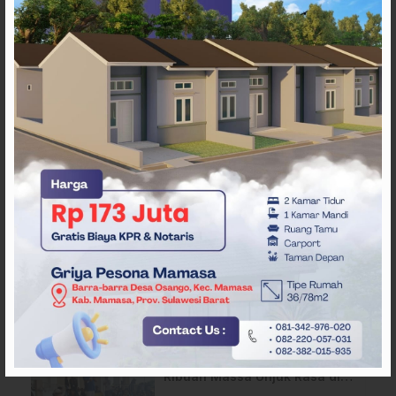
ARTIKEL TERKAIT
Pergantian Wakil Gubernur
Sulbar Mengerucut, Demokrat
Kantongi SK DPP untuk
Samsul Samad
Desak Pemerataan MBG,
Ribuan Massa Unjuk Rasa di
DPRD Sulbar