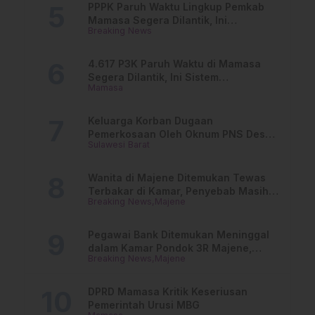
PPPK Paruh Waktu Lingkup Pemkab
Mamasa Segera Dilantik, Ini
Breaking News
Jadwalnya!
4.617 P3K Paruh Waktu di Mamasa
Segera Dilantik, Ini Sistem
Mamasa
Penggajiannya!
Keluarga Korban Dugaan
Pemerkosaan Oleh Oknum PNS Desak
Sulawesi Barat
Transparansi Kejari Mamasa
Wanita di Majene Ditemukan Tewas
Terbakar di Kamar, Penyebab Masih
Breaking News
Majene
Misterius
Pegawai Bank Ditemukan Meninggal
dalam Kamar Pondok 3R Majene,
Breaking News
Majene
Polisi Lakukan Penyelidikan
DPRD Mamasa Kritik Keseriusan
Pemerintah Urusi MBG