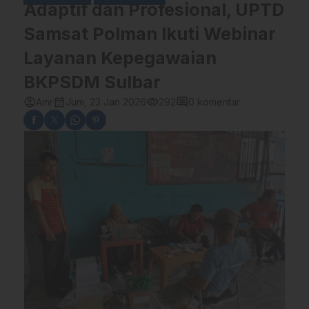
Adaptif dan Profesional, UPTD
Samsat Polman Ikuti Webinar
Layanan Kepegawaian
BKPSDM Sulbar
account_circle
calendar_month
visibility
comment
Amr
Jum, 23 Jan 2026
292
0 komentar