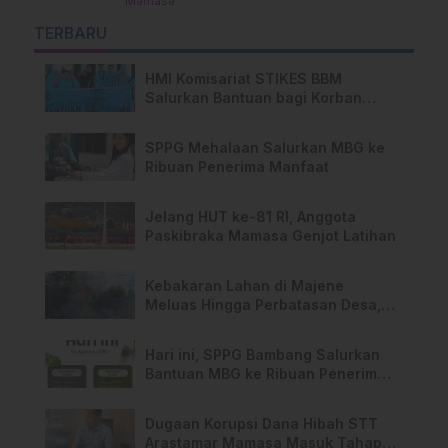
Mamasa
TERBARU
HMI Komisariat STIKES BBM
Salurkan Bantuan bagi Korban
Kebakaran di Limboro
SPPG Mehalaan Salurkan MBG ke
Ribuan Penerima Manfaat
Jelang HUT ke-81 RI, Anggota
Paskibraka Mamasa Genjot Latihan
Kebakaran Lahan di Majene
Meluas Hingga Perbatasan Desa,
Warga Soroti Dugaan Kelalaian
Pemilik Lahan
Hari ini, SPPG Bambang Salurkan
Bantuan MBG ke Ribuan Penerima
Manfaat
Dugaan Korupsi Dana Hibah STT
Arastamar Mamasa Masuk Tahap