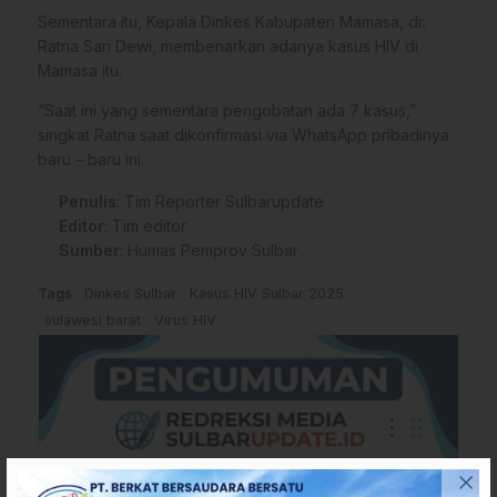
Sementara itu, Kepala Dinkes Kabupaten Mamasa, dr.
Ratna Sari Dewi, membenarkan adanya kasus HIV di
Mamasa itu.
“Saat ini yang sementara pengobatan ada 7 kasus,”
singkat Ratna saat dikonfirmasi via WhatsApp pribadinya
baru – baru ini.
Penulis
: Tim Reporter Sulbarupdate
Editor
: Tim editor
Sumber
:
Humas Pemprov Sulbar
Tags
Dinkes Sulbar
Kasus HIV Sulbar 2025
sulawesi barat
Virus HIV