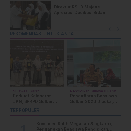
Direktur RSUD Majene
Apresiasi Dedikasi Bidan
REKOMENDASI UNTUK ANDA
Sulawesi Barat
Pendidikan
Sulawesi Barat
M
Perkuat Kolaborasi
Pendaftaran Beasiswa
J
ta
JKN, BPKPD Sulbar
Sulbar 2026 Dibuka,
H
Hadiri Forum Evaluasi
Cek Syarat dan Cara
M
TERPOPULER
dan Terima
Daftar Online
T
Penghargaan
P
Komitmen Ratih Megasari Singkarru,
Perjuangkan Beasiswa Pendidikan