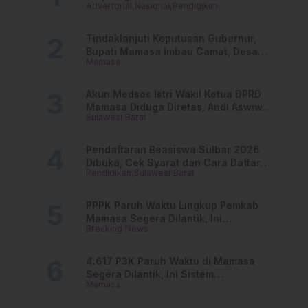
Advertorial
Nasional
Pendidikan
Dari PAUD Hingga Perguruan Tinggi
Tindaklanjuti Keputusan Gubernur,
Bupati Mamasa Imbau Camat, Desa
Mamasa
dan Lurah
Akun Medsos Istri Wakil Ketua DPRD
Mamasa Diduga Diretas, Andi Aswiwin
Sulawesi Barat
Buka Suara
Pendaftaran Beasiswa Sulbar 2026
Dibuka, Cek Syarat dan Cara Daftar
Pendidikan
Sulawesi Barat
Online
PPPK Paruh Waktu Lingkup Pemkab
Mamasa Segera Dilantik, Ini
Breaking News
Jadwalnya!
4.617 P3K Paruh Waktu di Mamasa
Segera Dilantik, Ini Sistem
Mamasa
Penggajiannya!