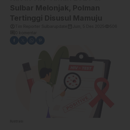
Sulbar Melonjak, Polman
Tertinggi Disusul Mamuju
account_circle
calendar_month
visibility
Tim Reporter Sulbarupdate
Jum, 5 Des 2025
506
comment
0 komentar
Ilustrasi