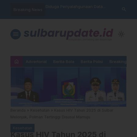
opa,
Diduga Penyalahgunaan Data
Sat Reskrim Polres Majene
search
Breaking News
nal
Nasabah, Warga Mamasa Kaget
Launching Unit Reaksi Cepat
Namanya Tercatat Menunggak di
PNM
menu
light_mode
home
Advertorial
Berita Bola
Berita Polisi
Breaking New
Beranda
»
Kesehatan
»
Kasus HIV Tahun 2025 di Sulbar
Melonjak, Polman Tertinggi Disusul Mamuju
Kesehatan
Kasus HIV Tahun 2025 di