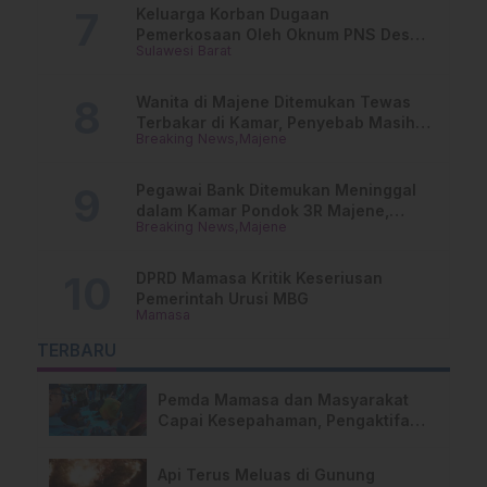
Keluarga Korban Dugaan
Pemerkosaan Oleh Oknum PNS Desak
Sulawesi Barat
Transparansi Kejari Mamasa
Wanita di Majene Ditemukan Tewas
Terbakar di Kamar, Penyebab Masih
Breaking News
Majene
Misterius
Pegawai Bank Ditemukan Meninggal
dalam Kamar Pondok 3R Majene,
Breaking News
Majene
Polisi Lakukan Penyelidikan
DPRD Mamasa Kritik Keseriusan
Pemerintah Urusi MBG
Mamasa
TERBARU
Pemda Mamasa dan Masyarakat
Capai Kesepahaman, Pengaktifan
TPA Salurano Resmi Bergulir
Api Terus Meluas di Gunung