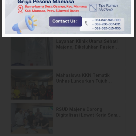
ARTIKEL TERKAIT
Layanan Klinik Utama Sehati
Majene, Dikeluhkan Pasien
Pengguna BPJS Gratis
Mahasiswa KKN Tematik
Unhas Luncurkan Tujuh
Program Inovatif di Desa
Wisata Bababulo
RSUD Majene Dorong
Digitalisasi Lewat Kerja Sama
Bank Sulselbar