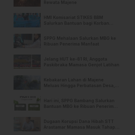
Rewata Majene
HMI Komisariat STIKES BBM
Salurkan Bantuan bagi Korban
Kebakaran di Limboro
SPPG Mehalaan Salurkan MBG ke
Ribuan Penerima Manfaat
Jelang HUT ke-81 RI, Anggota
Paskibraka Mamasa Genjot Latihan
Kebakaran Lahan di Majene
Meluas Hingga Perbatasan Desa,
Warga Soroti Dugaan Kelalaian
Pemilik Lahan
Hari ini, SPPG Bambang Salurkan
Bantuan MBG ke Ribuan Penerima
Manfaat
Dugaan Korupsi Dana Hibah STT
Arastamar Mamasa Masuk Tahap
Pralidik, 19 Saksi Terperiksa