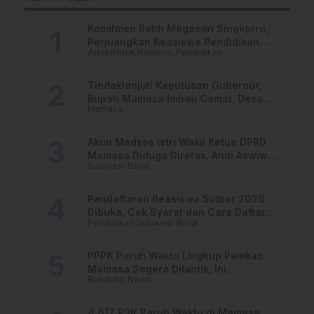
T
Komitmen Ratih Megasari Singkarru,
Perjuangkan Beasiswa Pendidikan
Advertorial
Nasional
Pendidikan
Dari PAUD Hingga Perguruan Tinggi
Tindaklanjuti Keputusan Gubernur,
Bupati Mamasa Imbau Camat, Desa
Mamasa
dan Lurah
Akun Medsos Istri Wakil Ketua DPRD
Mamasa Diduga Diretas, Andi Aswiwin
Sulawesi Barat
Buka Suara
Pendaftaran Beasiswa Sulbar 2026
Dibuka, Cek Syarat dan Cara Daftar
Pendidikan
Sulawesi Barat
Online
PPPK Paruh Waktu Lingkup Pemkab
Mamasa Segera Dilantik, Ini
Breaking News
Jadwalnya!
4.617 P3K Paruh Waktu di Mamasa