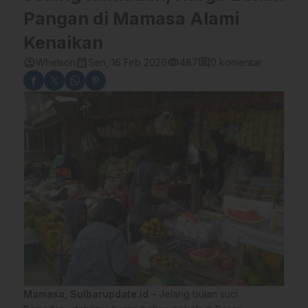
Pangan di Mamasa Alami
Kenaikan
account_circle
calendar_month
visibility
comment
Whelson
Sen, 16 Feb 2026
487
0 komentar
Mamasa, Sulbarupdate.id –
Jelang bulan suci