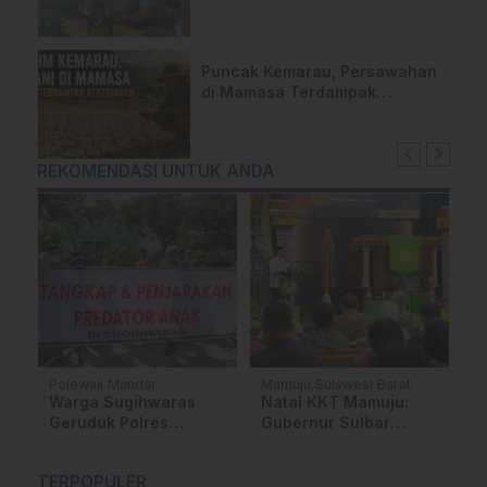
Saksi Terperiksa
Puncak Kemarau, Persawahan
di Mamasa Terdampak
Kekeringan, Ini Langkah Dinas
Pertanian
REKOMENDASI UNTUK ANDA
Polewali Mandar
Mamuju
Sulawesi Barat
E
K
Warga Sugihwaras
Natal KKT Mamuju:
M
Geruduk Polres
Gubernur Sulbar
R
Polman, Desak
Tekankan Pentingnya
P
Penangkapan Terduga
Keluarga dan
T
TERPOPULER
Predator Anak
Toleransi