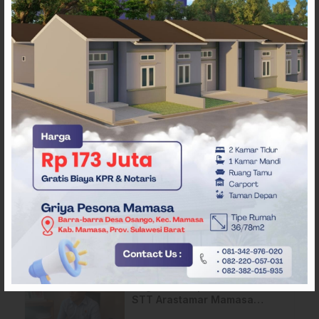
ARTIKEL TERKAIT
Pemda Mamasa dan
Masyarakat Capai
Kesepahaman, Pengaktifan
TPA Salurano
Jelang HUT ke-81 RI, Anggota
Paskibraka Mamasa Genjot
Latihan
Dugaan Korupsi Dana Hibah
STT Arastamar Mamasa
Masuk Tahap Pralidik, 19