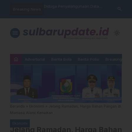
nyalahgunaan Data
Sat Reskrim Polres Majene
Aktivis “War
search
Breaking News
…
 Warga Mamasa Kaget
Launching Unit Reaksi Cepat
Mamasa: “KU
ercatat Menunggak di
Nama, Atura
Dipermainka
menu
light_mode
home
Advertorial
Berita Bola
Berita Polisi
Breaking New
Beranda
»
Ekonomi
»
Jelang Ramadan, Harga Bahan Pangan di
Mamasa Alami Kenaikan
Ekonomi
Jelang Ramadan, Harga Bahan