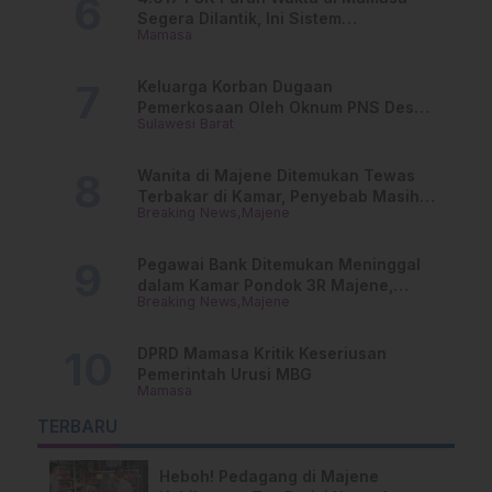
Segera Dilantik, Ini Sistem
Mamasa
Penggajiannya!
Keluarga Korban Dugaan
Pemerkosaan Oleh Oknum PNS Desak
Sulawesi Barat
Transparansi Kejari Mamasa
Wanita di Majene Ditemukan Tewas
Terbakar di Kamar, Penyebab Masih
Breaking News
Majene
Misterius
Pegawai Bank Ditemukan Meninggal
dalam Kamar Pondok 3R Majene,
Breaking News
Majene
Polisi Lakukan Penyelidikan
DPRD Mamasa Kritik Keseriusan
Pemerintah Urusi MBG
Mamasa
TERBARU
Heboh! Pedagang di Majene