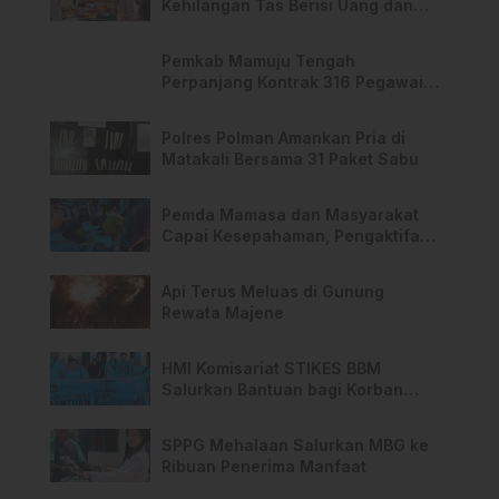
Kehilangan Tas Berisi Uang dan
Barang Penting
Pemkab Mamuju Tengah
Perpanjang Kontrak 316 Pegawai
PPPK Hingga 2028
Polres Polman Amankan Pria di
Matakali Bersama 31 Paket Sabu
Pemda Mamasa dan Masyarakat
Capai Kesepahaman, Pengaktifan
TPA Salurano
Api Terus Meluas di Gunung
Rewata Majene
HMI Komisariat STIKES BBM
Salurkan Bantuan bagi Korban
Kebakaran di Limboro
SPPG Mehalaan Salurkan MBG ke
Ribuan Penerima Manfaat