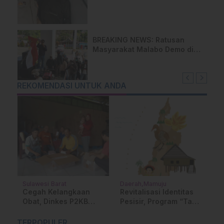
Ditangkap Polisi
BREAKING NEWS: Ratusan
Masyarakat Malabo Demo di
Kantor Bupati Mamasa Tolak
Pembangunan TPA di
Salurano
REKOMENDASI UNTUK ANDA
Sulawesi Barat
Daerah
Mamuju
Op
Cegah Kelangkaan
Revitalisasi Identitas
N
Obat, Dinkes P2KB
Pesisir, Program “Taki
u
Sulbar Distribusikan
Maqbasa Mamuju”
Logistik TBC ke Enam
Resmi Mengangkasa
TERPOPULER