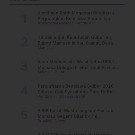
Kabupaten
Komitmen Ratih Megasari Singkarru,
Perjuangkan Beasiswa Pendidikan
Advertorial
Nasional
Pendidikan
Dari PAUD Hingga Perguruan Tinggi
Tindaklanjuti Keputusan Gubernur,
Bupati Mamasa Imbau Camat, Desa
Mamasa
dan Lurah
Akun Medsos Istri Wakil Ketua DPRD
Mamasa Diduga Diretas, Andi Aswiwin
Sulawesi Barat
Buka Suara
Pendaftaran Beasiswa Sulbar 2026
Dibuka, Cek Syarat dan Cara Daftar
Pendidikan
Sulawesi Barat
Online
PPPK Paruh Waktu Lingkup Pemkab
Mamasa Segera Dilantik, Ini
Breaking News
Jadwalnya!
4.617 P3K Paruh Waktu di Mamasa