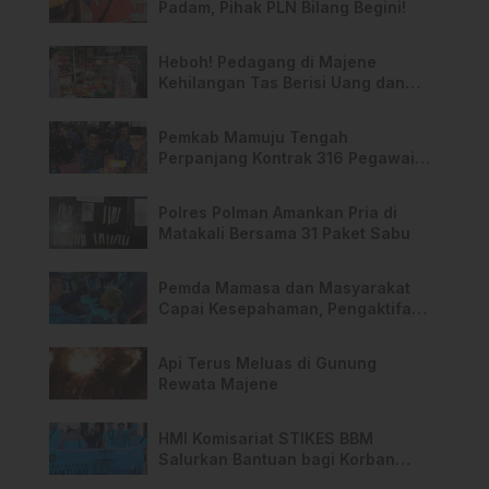
Padam, Pihak PLN Bilang Begini!
Heboh! Pedagang di Majene
Kehilangan Tas Berisi Uang dan
Barang Penting
Pemkab Mamuju Tengah
Perpanjang Kontrak 316 Pegawai
PPPK Hingga 2028
Polres Polman Amankan Pria di
Matakali Bersama 31 Paket Sabu
Pemda Mamasa dan Masyarakat
Capai Kesepahaman, Pengaktifan
TPA Salurano
Api Terus Meluas di Gunung
Rewata Majene
HMI Komisariat STIKES BBM
Salurkan Bantuan bagi Korban
Kebakaran di Limboro