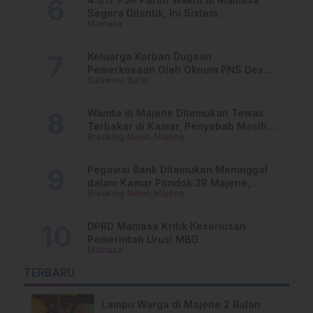
Segera Dilantik, Ini Sistem
Mamasa
Penggajiannya!
Keluarga Korban Dugaan
Pemerkosaan Oleh Oknum PNS Desak
Sulawesi Barat
Transparansi Kejari Mamasa
Wanita di Majene Ditemukan Tewas
Terbakar di Kamar, Penyebab Masih
Breaking News
Majene
Misterius
Pegawai Bank Ditemukan Meninggal
dalam Kamar Pondok 3R Majene,
Breaking News
Majene
Polisi Lakukan Penyelidikan
DPRD Mamasa Kritik Keseriusan
Pemerintah Urusi MBG
Mamasa
TERBARU
Lampu Warga di Majene 2 Bulan