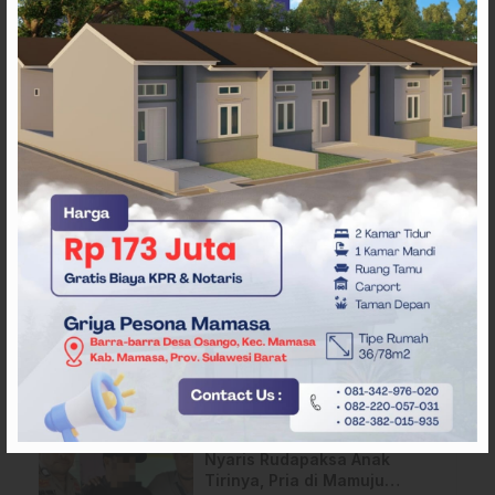
ARTIKEL TERKAIT
Heboh! Pedagang di Majene
Kehilangan Tas Berisi Uang
dan Barang Penting
Diduga Sopir Mengantuk, Truk
Hantam Tiga Rumah di Majene
Nyaris Rudapaksa Anak
Tirinya, Pria di Mamuju