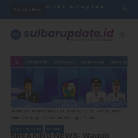
arning” BPD Sulselbar
Idul Adha: Jalan Pengorbanan,
PUPR Majene 
search
Breaking News
KUR; Modus Pinjam
Ketundukan dan Kemanusiaan
Lintas Lemba
ran Main Yang
Hadiri Sertij
kan”
Agama
menu
light_mode
home
Advertorial
Berita Bola
Berita Polisi
Breaking New
Beranda
»
Breaking News
»
BREAKING NEWS: Wagub Sulbar
Salim S Mengga Dikabarkan Meninggal Dunia
Breaking News
Mamuju
BREAKING NEWS: Wagub