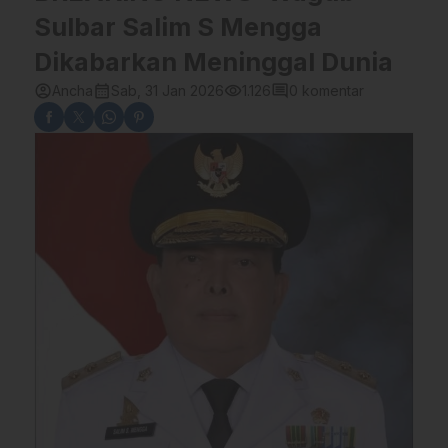
Sulbar Salim S Mengga
Dikabarkan Meninggal Dunia
account_circle
calendar_month
visibility
comment
Ancha
Sab, 31 Jan 2026
1.126
0 komentar