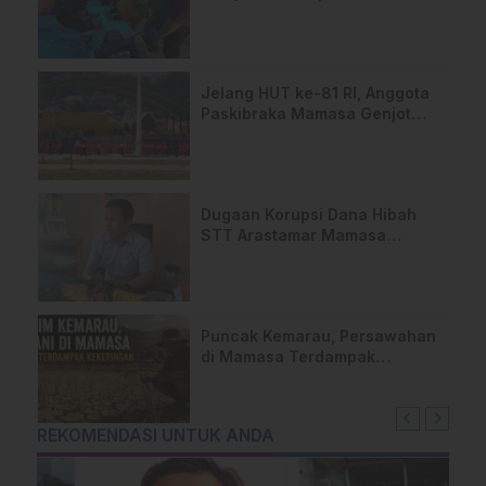
Kesepahaman, Pengaktifan
TPA Salurano
Jelang HUT ke-81 RI, Anggota
Paskibraka Mamasa Genjot
Latihan
Dugaan Korupsi Dana Hibah
STT Arastamar Mamasa
Masuk Tahap Pralidik, 19
Saksi Terperiksa
Puncak Kemarau, Persawahan
di Mamasa Terdampak
Kekeringan, Ini Langkah Dinas
Pertanian
REKOMENDASI UNTUK ANDA