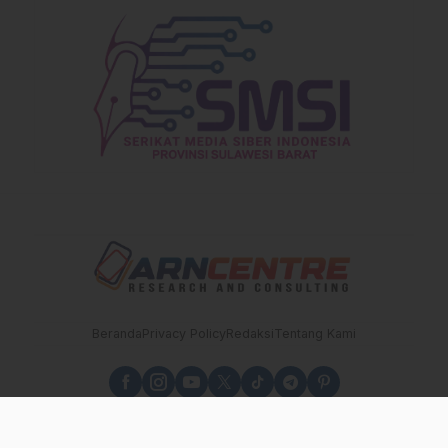
Beranda
Privacy Policy
Redaksi
Tentang Kami
sulbarupdate.id - Independen, Berimbang dan Terpercaya