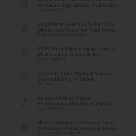
Mamasa Diduga Diretas, Andi Aswiwin
Sulawesi Barat
Buka Suara
Pendaftaran Beasiswa Sulbar 2026
Dibuka, Cek Syarat dan Cara Daftar
Pendidikan
Sulawesi Barat
Online
PPPK Paruh Waktu Lingkup Pemkab
Mamasa Segera Dilantik, Ini
Breaking News
Jadwalnya!
4.617 P3K Paruh Waktu di Mamasa
Segera Dilantik, Ini Sistem
Mamasa
Penggajiannya!
Keluarga Korban Dugaan
Pemerkosaan Oleh Oknum PNS Desak
Sulawesi Barat
Transparansi Kejari Mamasa
Wanita di Majene Ditemukan Tewas
Terbakar di Kamar, Penyebab Masih
Breaking News
Majene
Misterius