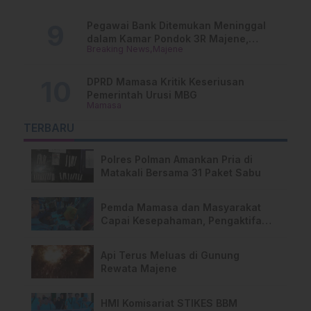
Pegawai Bank Ditemukan Meninggal
dalam Kamar Pondok 3R Majene,
Breaking News
Majene
Polisi Lakukan Penyelidikan
DPRD Mamasa Kritik Keseriusan
Pemerintah Urusi MBG
Mamasa
TERBARU
Polres Polman Amankan Pria di
Matakali Bersama 31 Paket Sabu
Pemda Mamasa dan Masyarakat
Capai Kesepahaman, Pengaktifan
TPA Salurano
Api Terus Meluas di Gunung
Rewata Majene
HMI Komisariat STIKES BBM