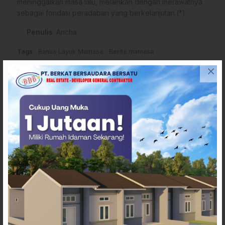
meninggalkan masa lalu, melainkan dengan merawatnya
sebagai fondasi peradaban yang berkelanjutan.(*)
Penulis
: Ancha
Tags
Banua Layuk Mamasa
Berita mamasa
Bupati Mamasa
Kombongan Ada'