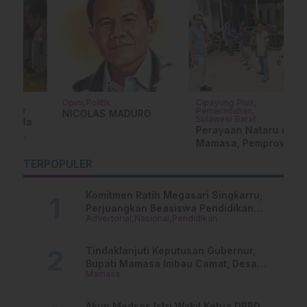
Opini
Politik
Cipayung Plus
P
Pemerintahan
Su
NICOLAS MADURO
Sulawesi Barat
a
D
Perayaan Nataru di
T
Mamasa, Pemprov
S
Sulbar Berbagi
ni
K
…
TERPOPULER
dengan Masyarakat
R
Komitmen Ratih Megasari Singkarru,
Perjuangkan Beasiswa Pendidikan
Advertorial
Nasional
Pendidikan
Dari PAUD Hingga Perguruan Tinggi
Tindaklanjuti Keputusan Gubernur,
Bupati Mamasa Imbau Camat, Desa
Mamasa
dan Lurah
Akun Medsos Istri Wakil Ketua DPRD