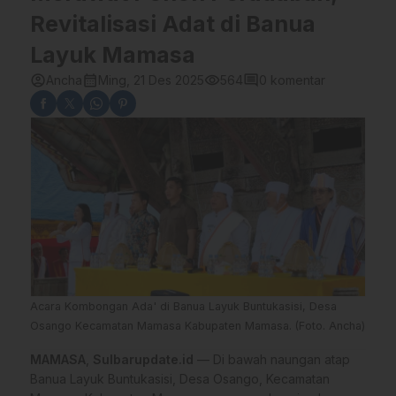
Revitalisasi Adat di Banua
Layuk Mamasa
account_circle
calendar_month
visibility
comment
Ancha
Ming, 21 Des 2025
564
0 komentar
Acara Kombongan Ada' di Banua Layuk Buntukasisi, Desa
Osango Kecamatan Mamasa Kabupaten Mamasa. (Foto. Ancha)
MAMASA
,
Sulbarupdate.id
— Di bawah naungan atap
Banua Layuk Buntukasisi, Desa Osango, Kecamatan