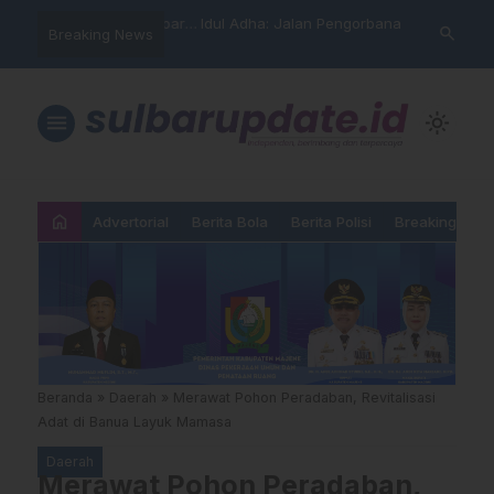
arning” BPD Sulselbar
Idul Adha: Jalan Pengorbanan,
PUPR Majene 
search
Breaking News
…
KUR; Modus Pinjam
Ketundukan dan Kemanusiaan
Lintas Lemba
ran Main Yang
Hadiri Sertij
kan”
Agama
menu
light_mode
home
Advertorial
Berita Bola
Berita Polisi
Breaking New
Beranda
»
Daerah
»
Merawat Pohon Peradaban, Revitalisasi
Adat di Banua Layuk Mamasa
Daerah
Merawat Pohon Peradaban,