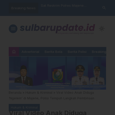
nyalahgunaan Data
Sat Reskrim Polres Majene
Aktivis “War
search
Breaking News
 Warga Mamasa Kaget
Launching Unit Reaksi Cepat
Mamasa: “KU
ercatat Menunggak di
Nama, Atura
Dipermainka
menu
light_mode
home
Advertorial
Berita Bola
Berita Polisi
Breaking New
Beranda
»
Hukum & Kriminal
»
Viral Video Anak Diduga
‘Ngelem’ di Majene, Polisi Tempuh Langkah Pembinaan
Hukum & Kriminal
Viral Video Anak Diduga