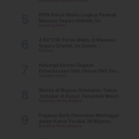
Pendidikan
Sulawesi Barat
Online
PPPK Paruh Waktu Lingkup Pemkab
Mamasa Segera Dilantik, Ini
Breaking News
Jadwalnya!
4.617 P3K Paruh Waktu di Mamasa
Segera Dilantik, Ini Sistem
Mamasa
Penggajiannya!
Keluarga Korban Dugaan
Pemerkosaan Oleh Oknum PNS Desak
Sulawesi Barat
Transparansi Kejari Mamasa
Wanita di Majene Ditemukan Tewas
Terbakar di Kamar, Penyebab Masih
Breaking News
Majene
Misterius
Pegawai Bank Ditemukan Meninggal
dalam Kamar Pondok 3R Majene,
Breaking News
Majene
Polisi Lakukan Penyelidikan