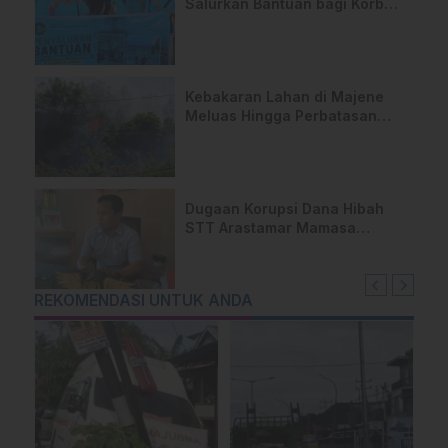
Salurkan Bantuan bagi Korban
Kebakaran di Limboro
Kebakaran Lahan di Majene
Meluas Hingga Perbatasan
Desa, Warga Soroti Dugaan
Kelalaian Pemilik Lahan
Dugaan Korupsi Dana Hibah
STT Arastamar Mamasa
Masuk Tahap Pralidik, 19
Saksi Terperiksa
REKOMENDASI UNTUK ANDA