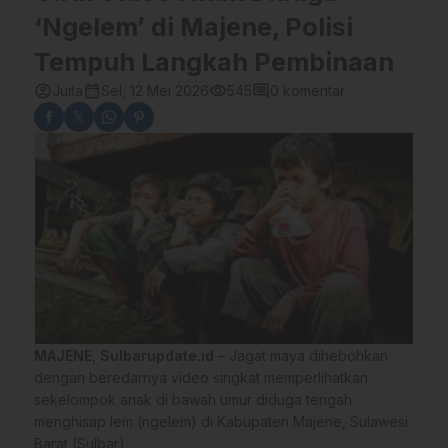
‘Ngelem’ di Majene, Polisi
Tempuh Langkah Pembinaan
account_circle
calendar_month
visibility
comment
Juita
Sel, 12 Mei 2026
545
0 komentar
MAJENE
,
Sulbarupdate.id
– Jagat maya dihebohkan
dengan beredarnya video singkat memperlihatkan
sekelompok anak di bawah umur diduga tengah
menghisap lem (ngelem) di Kabupaten Majene, Sulawesi
Barat (Sulbar).