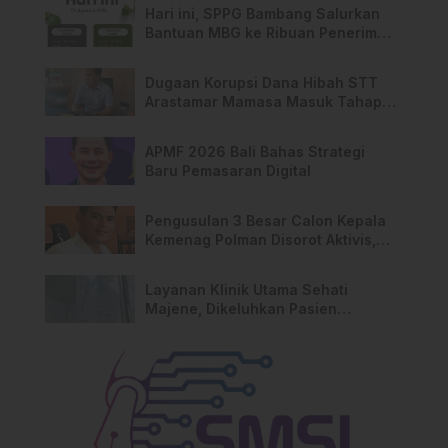
Pemilik Lahan
Hari ini, SPPG Bambang Salurkan
Bantuan MBG ke Ribuan Penerima
Manfaat
Dugaan Korupsi Dana Hibah STT
Arastamar Mamasa Masuk Tahap
Pralidik, 19 Saksi Terperiksa
APMF 2026 Bali Bahas Strategi
Baru Pemasaran Digital
Pengusulan 3 Besar Calon Kepala
Kemenag Polman Disorot Aktivis,
Riskul:”Ada Dugaan Nepotisme “
Layanan Klinik Utama Sehati
Majene, Dikeluhkan Pasien
Pengguna BPJS Gratis