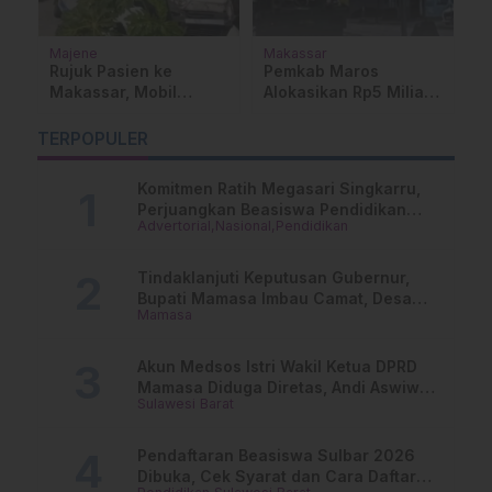
Majene
Makassar
Na
Rujuk Pasien ke
Pemkab Maros
P
r
Makassar, Mobil
Alokasikan Rp5 Miliar
R
Ambulance RSUD
untuk 100 Titik Lampu
A
Sulbar Kecelakaan di
Jalan Tenaga Surya
T
TERPOPULER
Majene
2026
Komitmen Ratih Megasari Singkarru,
Perjuangkan Beasiswa Pendidikan
Advertorial
Nasional
Pendidikan
Dari PAUD Hingga Perguruan Tinggi
Tindaklanjuti Keputusan Gubernur,
Bupati Mamasa Imbau Camat, Desa
Mamasa
dan Lurah
Akun Medsos Istri Wakil Ketua DPRD
Mamasa Diduga Diretas, Andi Aswiwin
Sulawesi Barat
Buka Suara
Pendaftaran Beasiswa Sulbar 2026
Dibuka, Cek Syarat dan Cara Daftar