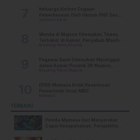
Keluarga Korban Dugaan
Pemerkosaan Oleh Oknum PNS Desak
Sulawesi Barat
Transparansi Kejari Mamasa
Wanita di Majene Ditemukan Tewas
Terbakar di Kamar, Penyebab Masih
Breaking News
Majene
Misterius
Pegawai Bank Ditemukan Meninggal
dalam Kamar Pondok 3R Majene,
Breaking News
Majene
Polisi Lakukan Penyelidikan
DPRD Mamasa Kritik Keseriusan
Pemerintah Urusi MBG
Mamasa
TERBARU
Pemda Mamasa dan Masyarakat
Capai Kesepahaman, Pengaktifan
TPA Salurano Resmi Bergulir