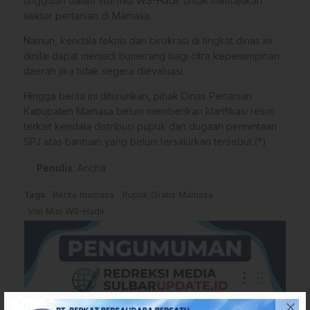
unggulan dalam visi-misi WS-Hadir untuk memajukan
sektor pertanian di Mamasa.
Namun, kendala teknis dan birokrasi di tingkat dinas ini
dinilai dapat menjadi bumerang bagi citra kepemimpinan
daerah jika tidak segera dievaluasi.
​Hingga berita ini diturunkan, pihak Dinas Pertanian
Kabupaten Mamasa belum memberikan klarifikasi resmi
terkait kendala distribusi pupuk dan dugaan permintaan
SPJ atas bantuan yang belum tersalurkan tersebut.(*)
Penulis
: Ancha
Tags
Berita mamasa
Pupuk Gratis Mamasa
Visi Misi WS-Hadir