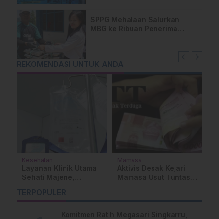
SPPG Mehalaan Salurkan
MBG ke Ribuan Penerima
Manfaat
REKOMENDASI UNTUK ANDA
Kesehatan
Mamasa
K
Layanan Klinik Utama
Aktivis Desak Kejari
P
Sehati Majene,
Mamasa Usut Tuntas
K
Dikeluhkan Pasien
Dugaan Korupsi Dana
6
TERPOPULER
am
Pengguna BPJS Gratis
BTT di Dinas PUPR
M
R
Komitmen Ratih Megasari Singkarru,