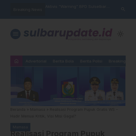
im Polres Majene
Aktivis “Warning” BPD Sulselbar
Idul Adha: J
search
Breaking News
 Unit Reaksi Cepat
Mamasa: “KUR; Modus Pinjam
Ketundukan 
Nama, Aturan Main Yang
Dipermainkan”
menu
light_mode
home
Advertorial
Berita Bola
Berita Polisi
Breaking New
Beranda
»
Mamasa
»
Realisasi Program Pupuk Gratis WS –
Hadir Menuai Kritik, Visi Misi Gagal?
Mamasa
Realisasi Program Pupuk