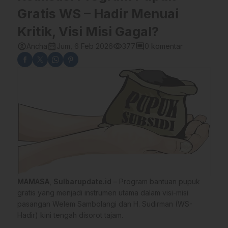
Gratis WS – Hadir Menuai
Kritik, Visi Misi Gagal?
account_circle
calendar_month
visibility
comment
Ancha
Jum, 6 Feb 2026
377
0 komentar
MAMASA
,
Sulbarupdate.id
– Program bantuan pupuk
gratis yang menjadi instrumen utama dalam visi-misi
pasangan Welem Sambolangi dan H. Sudirman (WS-
Hadir) kini tengah disorot tajam.