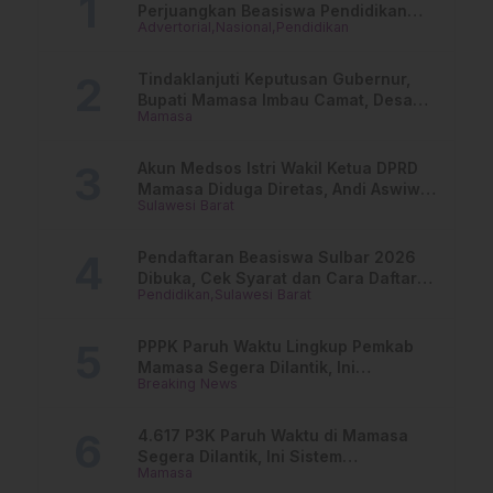
Perjuangkan Beasiswa Pendidikan
Advertorial
Nasional
Pendidikan
Dari PAUD Hingga Perguruan Tinggi
Tindaklanjuti Keputusan Gubernur,
Bupati Mamasa Imbau Camat, Desa
Mamasa
dan Lurah
Akun Medsos Istri Wakil Ketua DPRD
Mamasa Diduga Diretas, Andi Aswiwin
Sulawesi Barat
Buka Suara
Pendaftaran Beasiswa Sulbar 2026
Dibuka, Cek Syarat dan Cara Daftar
Pendidikan
Sulawesi Barat
Online
PPPK Paruh Waktu Lingkup Pemkab
Mamasa Segera Dilantik, Ini
Breaking News
Jadwalnya!
4.617 P3K Paruh Waktu di Mamasa
Segera Dilantik, Ini Sistem
Mamasa
Penggajiannya!