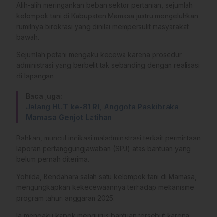
Alih-alih meringankan beban sektor pertanian, sejumlah
kelompok tani di Kabupaten Mamasa justru mengeluhkan
rumitnya birokrasi yang dinilai mempersulit masyarakat
bawah.
​Sejumlah petani mengaku kecewa karena prosedur
administrasi yang berbelit tak sebanding dengan realisasi
di lapangan.
Baca juga:
Jelang HUT ke-81 RI, Anggota Paskibraka
Mamasa Genjot Latihan
Bahkan, muncul indikasi maladministrasi terkait permintaan
laporan pertanggungjawaban (SPJ) atas bantuan yang
belum pernah diterima.
​Yohilda, Bendahara salah satu kelompok tani di Mamasa,
mengungkapkan kekecewaannya terhadap mekanisme
program tahun anggaran 2025.
Ia mengaku kapok mengurus bantuan tersebut karena