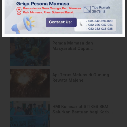
ARTIKEL TERKAIT
Pemda Mamasa dan
Masyarakat Capai
Kesepahaman, Pengaktifan
TPA Salurano Resmi Bergulir
Api Terus Meluas di Gunung
Rewata Majene
HMI Komisariat STIKES BBM
Salurkan Bantuan bagi Korban
Kebakaran di Limboro