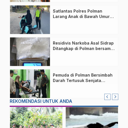
Satlantas Polres Polman
Larang Anak di Bawah Umur
Pakai Sepeda Listrik ke
Sekolah
Residivis Narkoba Asal Sidrap
Ditangkap di Polman bersama
23,4 Gram Sabu
Pemuda di Polman Bersimbah
Darah Tertusuk Senjata
Tajam, Pelaku Diburu Polisi
REKOMENDASI UNTUK ANDA