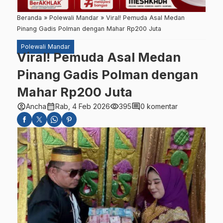
Beranda
»
Polewali Mandar
»
Viral! Pemuda Asal Medan
Pinang Gadis Polman dengan Mahar Rp200 Juta
Polewali Mandar
Viral! Pemuda Asal Medan
Pinang Gadis Polman dengan
Mahar Rp200 Juta
account_circle
calendar_month
visibility
comment
Ancha
Rab, 4 Feb 2026
395
0 komentar