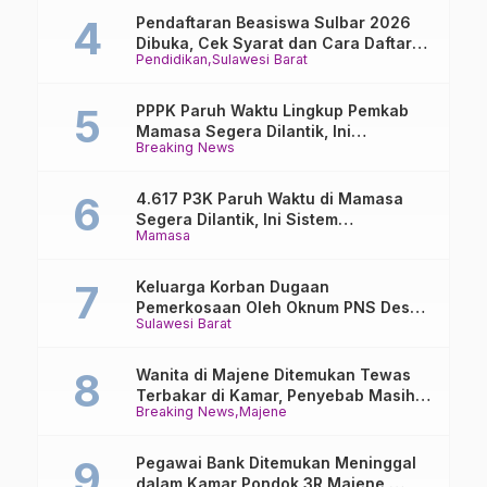
Pendaftaran Beasiswa Sulbar 2026
Dibuka, Cek Syarat dan Cara Daftar
Pendidikan
Sulawesi Barat
Online
PPPK Paruh Waktu Lingkup Pemkab
Mamasa Segera Dilantik, Ini
Breaking News
Jadwalnya!
4.617 P3K Paruh Waktu di Mamasa
Segera Dilantik, Ini Sistem
Mamasa
Penggajiannya!
Keluarga Korban Dugaan
Pemerkosaan Oleh Oknum PNS Desak
Sulawesi Barat
Transparansi Kejari Mamasa
Wanita di Majene Ditemukan Tewas
Terbakar di Kamar, Penyebab Masih
Breaking News
Majene
Misterius
Pegawai Bank Ditemukan Meninggal
dalam Kamar Pondok 3R Majene,