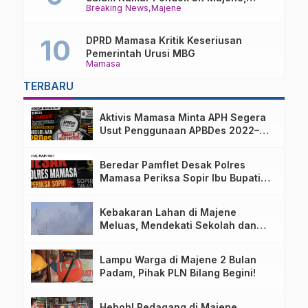
Breaking News
Majene
Polisi Lakukan Penyelidikan
DPRD Mamasa Kritik Keseriusan
Pemerintah Urusi MBG
Mamasa
TERBARU
Aktivis Mamasa Minta APH Segera
Usut Penggunaan APBDes 2022–
2025 Desa Parondo Bulawan
Beredar Pamflet Desak Polres
Mamasa Periksa Sopir Ibu Bupati
Terkait Dugaan Nota Fiktif
Kebakaran Lahan di Majene
Meluas, Mendekati Sekolah dan
Permukiman Warga
Lampu Warga di Majene 2 Bulan
Padam, Pihak PLN Bilang Begini!
Heboh! Pedagang di Majene