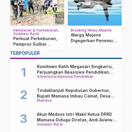
Kehutanan & Perkebunan
Breaking News
Majene
D
Sulawesi Barat
Warga Majene
T
Perkuat Perkebunan,
Digegerkan Penemuan
U
Pemprov Sulbar
Mayat IRT di Pinggir
P
k
Percepat Penetapan
Pantai
S
TERPOPULER
Kebun Sumber Benih
Kakao
Komitmen Ratih Megasari Singkarru,
Perjuangkan Beasiswa Pendidikan
Advertorial
Nasional
Pendidikan
Dari PAUD Hingga Perguruan Tinggi
Tindaklanjuti Keputusan Gubernur,
Bupati Mamasa Imbau Camat, Desa
Mamasa
dan Lurah
Akun Medsos Istri Wakil Ketua DPRD
Mamasa Diduga Diretas, Andi Aswiwin
Sulawesi Barat
Buka Suara