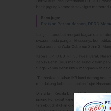
Hortikultura, dan Peternakan (TPHP) Provi
benih jagung komposit sekaligus memproduk
Baca juga:
Eratkan Persaudaraan, DPRD Mama
Langkah tersebut menjadi bagian dari strate
swasembada pangan, khususnya komoditas b
Duka bersama Wakil Gubernur Salim S. Men
Kepala UPTD BBTPH Sulawesi Barat, Nasarud
Kebun Benih (IKB) menjadi kunci dalam pen
fungsi kebun benih untuk menghasilkan calo
“Pemanfaatan lahan IKB kami dorong secar
mendukung kebutuhan pakan,” ujar Nasarudd
Di sisi lain, Kepala Dinas TPHP Sulawesi B
jagung komposit varietas Lamuru dan Bisma 
tersebut dilakukan di dua lokasi, yakni Ins