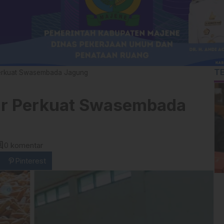
T
erkuat Swasembada Jagung
r Perkuat Swasembada
ent
0 komentar
Pinterest