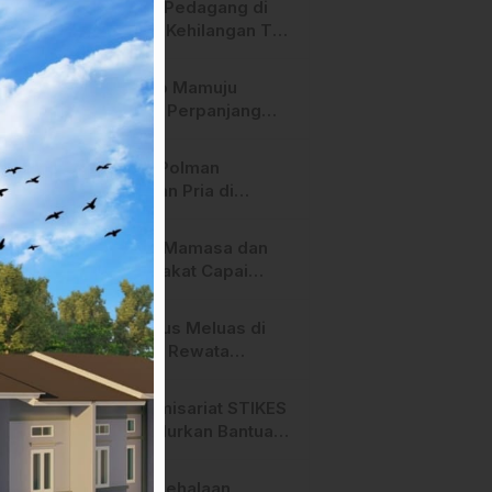
Heboh! Pedagang di
Majene Kehilangan Tas
Berisi Uang dan Barang
Penting
Pemkab Mamuju
Tengah Perpanjang
Kontrak 316 Pegawai
PPPK Hingga 2028
Polres Polman
Amankan Pria di
Matakali Bersama 31
Paket Sabu
Pemda Mamasa dan
Masyarakat Capai
Kesepahaman,
Pengaktifan TPA
Api Terus Meluas di
Salurano
Gunung Rewata
Majene
HMI Komisariat STIKES
BBM Salurkan Bantuan
bagi Korban Kebakaran
di Limboro
SPPG Mehalaan