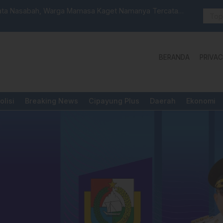
 Launching Unit Reaksi Cepat
Aktivis “W
Yang Diper
BERANDA
PRIVAC
olisi
Breaking News
Cipayung Plus
Daerah
Ekonomi