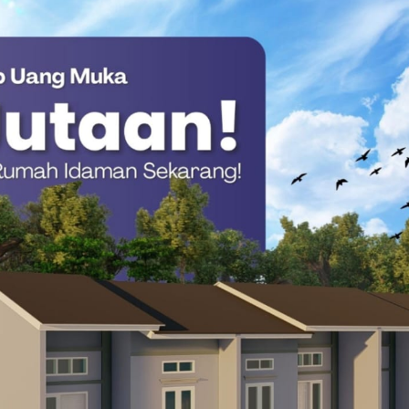
Polewali Mandar.
ejatinya telah dimulai sejak Oktober 2025. Saat ini, hasil
dari penjemuran hingga proses sortasi untuk memastikan
n laboratorium, berjalan tanpa kendala, kami menargetkan pada
sar jagung komposit yang siap disalurkan kepada petani,”
i JPT Sulbar, Tegaskan Komitmen Meritokrasi
juga mengembangkan produksi jagung pakan dengan
rada di Kecamatan Luyo, Kabupaten Polewali Mandar. Dari
pai sekitar lima ton.
ipasarkan dan dikelola sebagai salah satu sumber Pendapatan
asa usaha