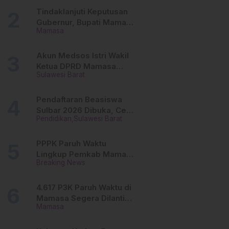
Tinggi
Tindaklanjuti Keputusan
Gubernur, Bupati Mamasa
Mamasa
Imbau Camat, Desa dan
Lurah
Akun Medsos Istri Wakil
Ketua DPRD Mamasa
Sulawesi Barat
Diduga Diretas, Andi
Aswiwin Buka Suara
Pendaftaran Beasiswa
Sulbar 2026 Dibuka, Cek
Pendidikan
Sulawesi Barat
Syarat dan Cara Daftar
Online
PPPK Paruh Waktu
Lingkup Pemkab Mamasa
Breaking News
Segera Dilantik, Ini
Jadwalnya!
4.617 P3K Paruh Waktu di
Mamasa Segera Dilantik,
Mamasa
Ini Sistem Penggajiannya!