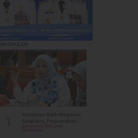
ERPOPULER
Komitmen Ratih Megasari
Singkarru, Perjuangkan
Advertorial
Nasional
Beasiswa Pendidikan Dari
Pendidikan
PAUD Hingga Perguruan