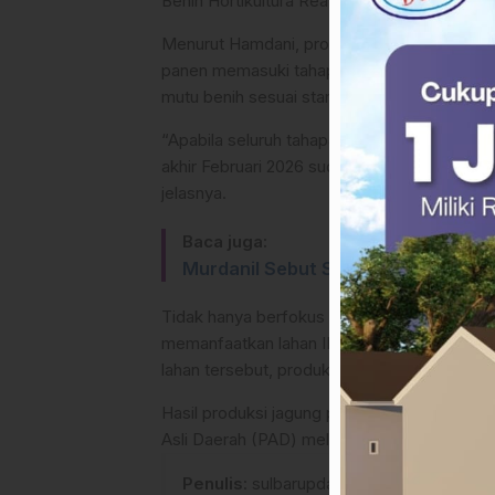
Benih Hortikultura Rea Timur di Kabupaten 
Menurut Hamdani, proses perbanyakan benih s
panen memasuki tahapan pascapanen, mulai 
mutu benih sesuai standar.
“Apabila seluruh tahapan, termasuk pengujia
akhir Februari 2026 sudah tersedia Benih Da
jelasnya.
Baca juga:
Murdanil Sebut Siaran Live Seleks
Tidak hanya berfokus pada benih, BBTPH 
memanfaatkan lahan IKB Batupanga yang be
lahan tersebut, produksi jagung pakan menca
Hasil produksi jagung pakan itu kemudian d
Asli Daerah (PAD) melalui skema retribusi j
Penulis
: sulbarupdate