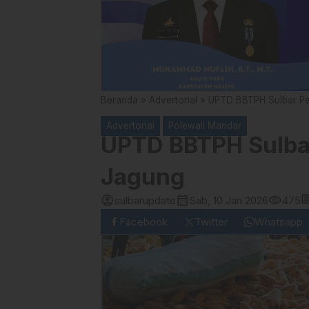
Beranda
»
Advertorial
»
UPTD BBTPH Sulbar P
Advertorial
Polewali Mandar
UPTD BBTPH Sulba
Jagung
account_circle
calendar_month
visibility
comm
sulbarupdate
Sab, 10 Jan 2026
475
Facebook
Twitter
Whatsapp