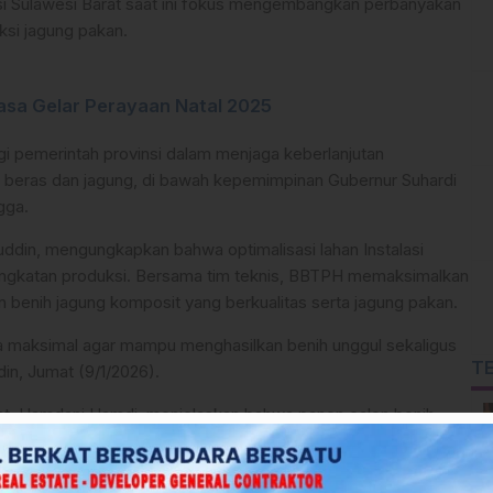
nsi Sulawesi Barat saat ini fokus mengembangkan perbanyakan
si jagung pakan.
sa Gelar Perayaan Natal 2025
gi pemerintah provinsi dalam menjaga keberlanjutan
eras dan jagung, di bawah kepemimpinan Gubernur Suhardi
gga.
din, mengungkapkan bahwa optimalisasi lahan Instalasi
ingkatan produksi. Bersama tim teknis, BBTPH memaksimalkan
n benih jagung komposit yang berkualitas serta jagung pakan.
a maksimal agar mampu menghasilkan benih unggul sekaligus
T
in, Jumat (9/1/2026).
arat, Hamdani Hamdi, menjelaskan bahwa panen calon benih
telah dilaksanakan sejak awal tahun 2026. Kegiatan panen
talasi Kebun Benih Minake di Kabupaten Mamasa serta Balai