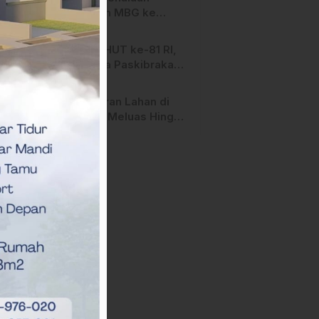
Salurkan MBG ke
Ribuan Penerima
Manfaat
Jelang HUT ke-81 RI,
Anggota Paskibraka
Mamasa Genjot
Latihan
Kebakaran Lahan di
Majene Meluas Hingga
Perbatasan Desa,
Warga Soroti Dugaan
Kelalaian Pemilik Lahan