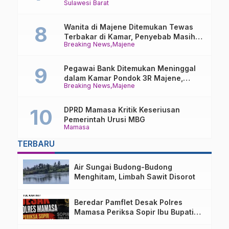
Sulawesi Barat
Transparansi Kejari Mamasa
Wanita di Majene Ditemukan Tewas
Terbakar di Kamar, Penyebab Masih
Breaking News
Majene
Misterius
Pegawai Bank Ditemukan Meninggal
dalam Kamar Pondok 3R Majene,
Breaking News
Majene
Polisi Lakukan Penyelidikan
DPRD Mamasa Kritik Keseriusan
Pemerintah Urusi MBG
Mamasa
TERBARU
Air Sungai Budong-Budong
Menghitam, Limbah Sawit Disorot
Beredar Pamflet Desak Polres
Mamasa Periksa Sopir Ibu Bupati
Terkait Dugaan Nota Fiktif