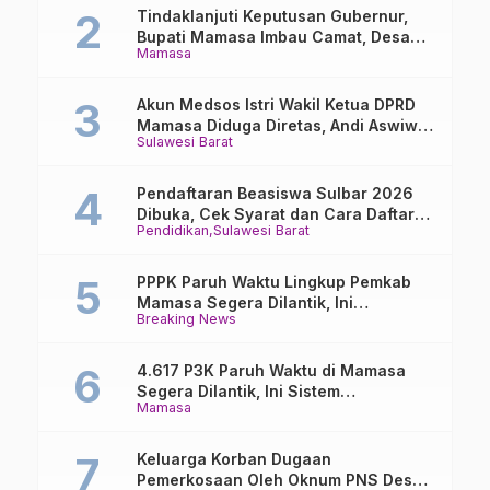
Tindaklanjuti Keputusan Gubernur,
Bupati Mamasa Imbau Camat, Desa
Mamasa
dan Lurah
Akun Medsos Istri Wakil Ketua DPRD
Mamasa Diduga Diretas, Andi Aswiwin
Sulawesi Barat
Buka Suara
Pendaftaran Beasiswa Sulbar 2026
Dibuka, Cek Syarat dan Cara Daftar
Pendidikan
Sulawesi Barat
Online
PPPK Paruh Waktu Lingkup Pemkab
Mamasa Segera Dilantik, Ini
Breaking News
Jadwalnya!
4.617 P3K Paruh Waktu di Mamasa
Segera Dilantik, Ini Sistem
Mamasa
Penggajiannya!
Keluarga Korban Dugaan
Pemerkosaan Oleh Oknum PNS Desak