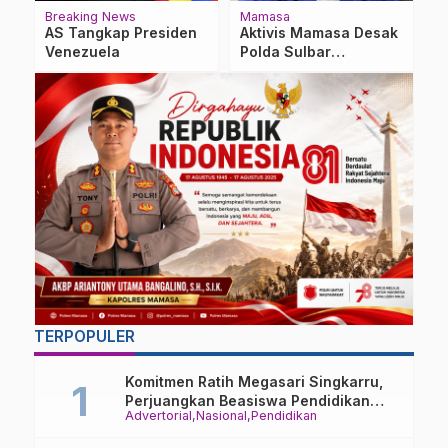
Breaking News
Mamasa
M
AS Tangkap Presiden
Aktivis Mamasa Desak
A
Venezuela
Polda Sulbar
K
Transparan Terkait
A
Aduan Kasus Hotel
P
Nusantara
TERPOPULER
Komitmen Ratih Megasari Singkarru,
Perjuangkan Beasiswa Pendidikan
Advertorial
Nasional
Pendidikan
Dari PAUD Hingga Perguruan Tinggi