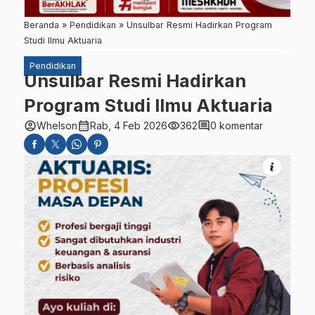
Beranda
»
Pendidikan
»
Unsulbar Resmi Hadirkan Program
Studi Ilmu Aktuaria
Pendidikan
Unsulbar Resmi Hadirkan
Program Studi Ilmu Aktuaria
account_circle
calendar_month
visibility
comment
Whelson
Rab, 4 Feb 2026
362
0 komentar