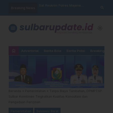
nyalahgunaan Data
Sat Reskrim Polres Majene
Aktivis “War
search
Breaking News
 Warga Mamasa Kaget
Launching Unit Reaksi Cepat
Mamasa: “KU
ercatat Menunggak di
Nama, Atura
Dipermainka
menu
light_mode
home
Advertorial
Berita Bola
Berita Polisi
Breaking New
Beranda
»
Pemerintahan
»
Tanpa Biaya Tambahan, DPMPTSP
Sulbar Komitmen Tingkatkan Kualitas Konsultasi dan
Pengaduan Perizinan
Pemerintahan
Sulawesi Barat