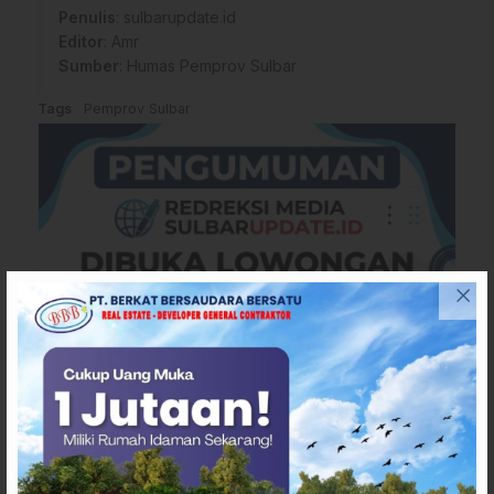
Penulis
: sulbarupdate.id
Editor
: Amr
Sumber
:
Humas Pemprov Sulbar
Tags
Pemprov Sulbar