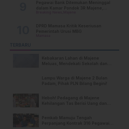
Pegawai Bank Ditemukan Meninggal
dalam Kamar Pondok 3R Majene,
Breaking News
Majene
Polisi Lakukan Penyelidikan
DPRD Mamasa Kritik Keseriusan
Pemerintah Urusi MBG
Mamasa
TERBARU
Kebakaran Lahan di Majene
Meluas, Mendekati Sekolah dan
Permukiman Warga
Lampu Warga di Majene 2 Bulan
Padam, Pihak PLN Bilang Begini!
Heboh! Pedagang di Majene
Kehilangan Tas Berisi Uang dan
Barang Penting
Pemkab Mamuju Tengah
Perpanjang Kontrak 316 Pegawai
PPPK Hingga 2028