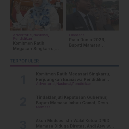
Advertorial
Nasional
Olahraga
E
Pendidikan
K
Piala Dunia 2026,
M
Komitmen Ratih
Bupati Mamasa
R
Megasari Singkarru,
Jagokan Brasil,
P
Perjuangkan Beasiswa
Kapolres Setia Dukung
T
Pendidikan Dari PAUD
TERPOPULER
Belanda
T
Hingga Perguruan
Tinggi
Komitmen Ratih Megasari Singkarru,
Perjuangkan Beasiswa Pendidikan
Advertorial
Nasional
Pendidikan
Dari PAUD Hingga Perguruan Tinggi
Tindaklanjuti Keputusan Gubernur,
Bupati Mamasa Imbau Camat, Desa
Mamasa
dan Lurah
Akun Medsos Istri Wakil Ketua DPRD
Mamasa Diduga Diretas, Andi Aswiwin