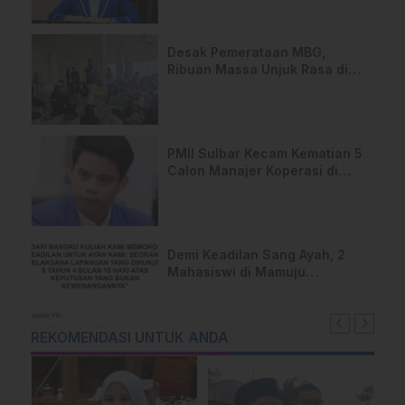
Samsul Samad
Desak Pemerataan MBG,
Ribuan Massa Unjuk Rasa di
DPRD Sulbar
PMII Sulbar Kecam Kematian 5
Calon Manajer Koperasi di
Pelatihan Kemenhan
Demi Keadilan Sang Ayah, 2
Mahasiswi di Mamuju
Layangkan Surat Terbuka
untuk Presiden
REKOMENDASI UNTUK ANDA