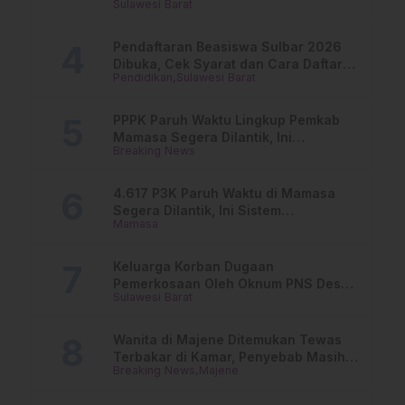
Sulawesi Barat
Buka Suara
Pendaftaran Beasiswa Sulbar 2026
Dibuka, Cek Syarat dan Cara Daftar
Pendidikan
Sulawesi Barat
Online
PPPK Paruh Waktu Lingkup Pemkab
Mamasa Segera Dilantik, Ini
Breaking News
Jadwalnya!
4.617 P3K Paruh Waktu di Mamasa
Segera Dilantik, Ini Sistem
Mamasa
Penggajiannya!
Keluarga Korban Dugaan
Pemerkosaan Oleh Oknum PNS Desak
Sulawesi Barat
Transparansi Kejari Mamasa
Wanita di Majene Ditemukan Tewas
Terbakar di Kamar, Penyebab Masih
Breaking News
Majene
Misterius