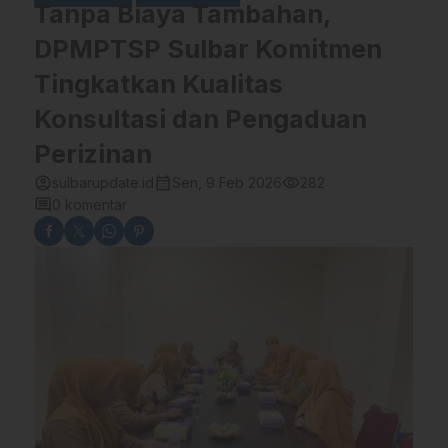
Tanpa Biaya Tambahan,
DPMPTSP Sulbar Komitmen
Tingkatkan Kualitas
Konsultasi dan Pengaduan
Perizinan
account_circle
calendar_month
visibility
sulbarupdate.id
Sen, 9 Feb 2026
282
comment
0 komentar