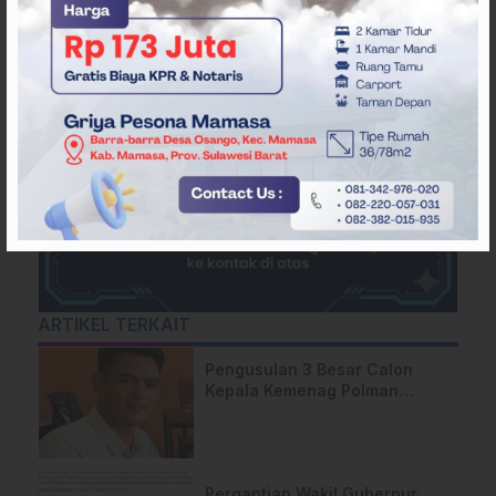
ARTIKEL TERKAIT
Pengusulan 3 Besar Calon
Kepala Kemenag Polman
Disorot Aktivis, Riskul:”Ada
Dugaan Nepotisme “
Pergantian Wakil Gubernur