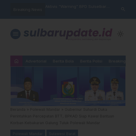
im Polres Majene
Aktivis “Warning” BPD Sulselbar
Idul Adha: J
search
Breaking News
 Unit Reaksi Cepat
Mamasa: “KUR; Modus Pinjam
Ketundukan 
Nama, Aturan Main Yang
Dipermainkan”
menu
light_mode
home
Advertorial
Berita Bola
Berita Polisi
Breaking New
Beranda
»
Polewali Mandar
»
Gubernur Suhardi Duka
Perintahkan Percepatan BTT, BPKAD Siap Kawal Bantuan
Korban Kebakaran Galung Tuluk Polewali Mandar
Polewali Mandar
Sulawesi Barat