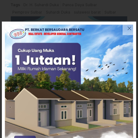
Tags
Dr. H. Suhardi Duka
Panca Daya Sulbar
Pemprov Sulbar
Suhardi Duka
sulawesi barat
Sulbar