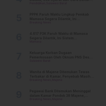
Pendidikan
Sulawesi Barat
Online
PPPK Paruh Waktu Lingkup Pemkab
Mamasa Segera Dilantik, Ini
Breaking News
Jadwalnya!
4.617 P3K Paruh Waktu di Mamasa
Segera Dilantik, Ini Sistem
Mamasa
Penggajiannya!
Keluarga Korban Dugaan
Pemerkosaan Oleh Oknum PNS Desak
Sulawesi Barat
Transparansi Kejari Mamasa
Wanita di Majene Ditemukan Tewas
Terbakar di Kamar, Penyebab Masih
Breaking News
Majene
Misterius
Pegawai Bank Ditemukan Meninggal
dalam Kamar Pondok 3R Majene,
Breaking News
Majene
Polisi Lakukan Penyelidikan