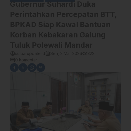
Gubernur Suhardi Duka
Perintahkan Percepatan BTT,
BPKAD Siap Kawal Bantuan
Korban Kebakaran Galung
Tuluk Polewali Mandar
account_circle
calendar_month
visibility
sulbarupdate.id
Sen, 2 Mar 2026
322
comment
0 komentar