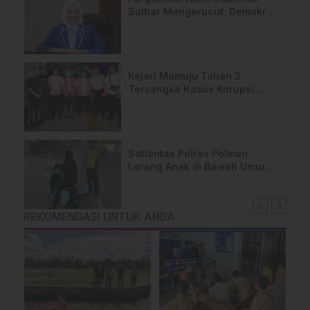
Sulbar Mengerucut, Demokrat
Kantongi SK DPP untuk
Samsul Samad
Kejari Mamuju Tahan 2
Tersangka Kasus Korupsi
Makan-Minum DPRD Rp795
Juta
Satlantas Polres Polman
Larang Anak di Bawah Umur
Pakai Sepeda Listrik ke
Sekolah
REKOMENDASI UNTUK ANDA