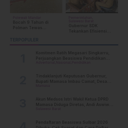
Polewali Mandar
Pemerintahan
Op
Sulawesi Barat
M.
Bocah 9 Tahun di
D
Gubernur SDK
Polman Tewas
I
Tekankan Efisiensi
Tenggelam saat Asyik
Po
APBD dan Percepatan
Memancing di Irigasi
TERPOPULER
Investasi, Kesbangpol
Wonomulyo
Sulbar Siap Jalankan
Komitmen Ratih Megasari Singkarru,
Arahan
Perjuangkan Beasiswa Pendidikan
Advertorial
Nasional
Pendidikan
Dari PAUD Hingga Perguruan Tinggi
Tindaklanjuti Keputusan Gubernur,
Bupati Mamasa Imbau Camat, Desa
Mamasa
dan Lurah
Akun Medsos Istri Wakil Ketua DPRD
Mamasa Diduga Diretas, Andi Aswiwin
Sulawesi Barat
Buka Suara
Pendaftaran Beasiswa Sulbar 2026
Dibuka, Cek Syarat dan Cara Daftar