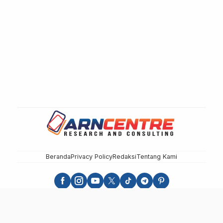
Beranda
Privacy Policy
Redaksi
Tentang Kami
sulbarupdate.id - Independen, Berimbang dan Terpercaya