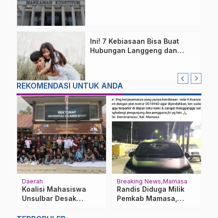
Ini! 7 Kebiasaan Bisa Buat
Hubungan Langgeng dan
Tetap Rukun
REKOMENDASI UNTUK ANDA
Daerah
Breaking News
Mamasa
P
Su
Koalisi Mahasiswa
Randis Diduga Milik
A
Unsulbar Desak
Pemkab Mamasa,
G
Kejelasan Aturan
Terbengkalai 2
2
Ormawa dan Polemik
Minggu dan Resahkan