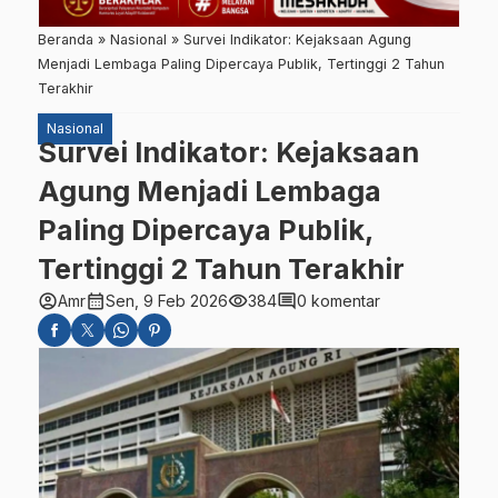
Beranda
»
Nasional
»
Survei Indikator: Kejaksaan Agung
Menjadi Lembaga Paling Dipercaya Publik, Tertinggi 2 Tahun
Terakhir
Nasional
Survei Indikator: Kejaksaan
Agung Menjadi Lembaga
Paling Dipercaya Publik,
Tertinggi 2 Tahun Terakhir
account_circle
calendar_month
visibility
comment
Amr
Sen, 9 Feb 2026
384
0 komentar