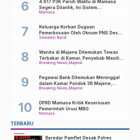
4.617 P3K Paruh Waktu di Mamasa
Segera Dilantik, Ini Sistem
Mamasa
Penggajiannya!
Keluarga Korban Dugaan
Pemerkosaan Oleh Oknum PNS Desak
Sulawesi Barat
Transparansi Kejari Mamasa
Wanita di Majene Ditemukan Tewas
Terbakar di Kamar, Penyebab Masih
Breaking News
Majene
Misterius
Pegawai Bank Ditemukan Meninggal
dalam Kamar Pondok 3R Majene,
Breaking News
Majene
Polisi Lakukan Penyelidikan
DPRD Mamasa Kritik Keseriusan
Pemerintah Urusi MBG
Mamasa
TERBARU
Beredar Pamflet Desak Polres