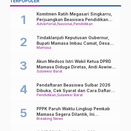
TERPOPULER
K
Hasil MUBES BEM
Warga
B
Komitmen Ratih Megasari Singkarru,
C
Perjuangkan Beasiswa Pendidikan
Advertorial
Nasional
Pendidikan
Dari PAUD Hingga Perguruan Tinggi
Tindaklanjuti Keputusan Gubernur,
Bupati Mamasa Imbau Camat, Desa
Mamasa
dan Lurah
Akun Medsos Istri Wakil Ketua DPRD
Mamasa Diduga Diretas, Andi Aswiwin
Sulawesi Barat
Buka Suara
Pendaftaran Beasiswa Sulbar 2026
Dibuka, Cek Syarat dan Cara Daftar
Pendidikan
Sulawesi Barat
Online
PPPK Paruh Waktu Lingkup Pemkab
Mamasa Segera Dilantik, Ini
Breaking News
Jadwalnya!