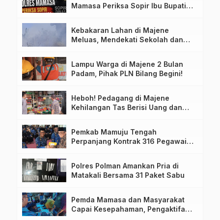
Mamasa Periksa Sopir Ibu Bupati
Terkait Dugaan Nota Fiktif
Kebakaran Lahan di Majene
Meluas, Mendekati Sekolah dan
Permukiman Warga
Lampu Warga di Majene 2 Bulan
Padam, Pihak PLN Bilang Begini!
Heboh! Pedagang di Majene
Kehilangan Tas Berisi Uang dan
Barang Penting
Pemkab Mamuju Tengah
Perpanjang Kontrak 316 Pegawai
PPPK Hingga 2028
Polres Polman Amankan Pria di
Matakali Bersama 31 Paket Sabu
Pemda Mamasa dan Masyarakat
Capai Kesepahaman, Pengaktifan
TPA Salurano