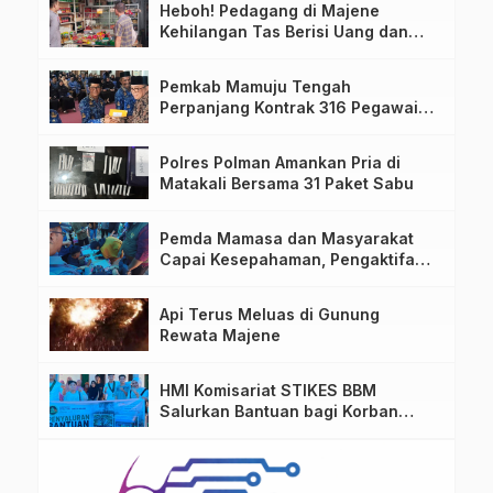
Heboh! Pedagang di Majene
Kehilangan Tas Berisi Uang dan
Barang Penting
Pemkab Mamuju Tengah
Perpanjang Kontrak 316 Pegawai
PPPK Hingga 2028
Polres Polman Amankan Pria di
Matakali Bersama 31 Paket Sabu
Pemda Mamasa dan Masyarakat
Capai Kesepahaman, Pengaktifan
TPA Salurano
Api Terus Meluas di Gunung
Rewata Majene
HMI Komisariat STIKES BBM
Salurkan Bantuan bagi Korban
Kebakaran di Limboro