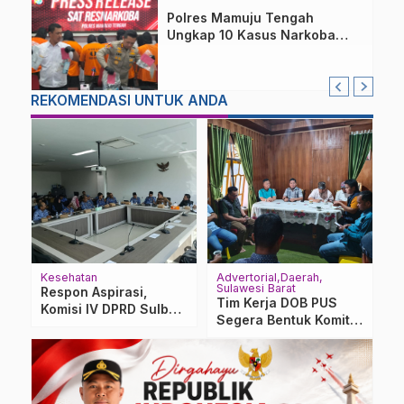
Polres Mamuju Tengah
Ungkap 10 Kasus Narkoba
Dalam 3 Bulan
REKOMENDASI UNTUK ANDA
Kesehatan
Advertorial
Daerah
H
Sulawesi Barat
n
Respon Aspirasi,
S
Tim Kerja DOB PUS
Komisi IV DPRD Sulbar
d
Segera Bentuk Komite
Sidak Pelayanan di
K
pada 30 Mei 2026
h
RSUD Sulbar
I