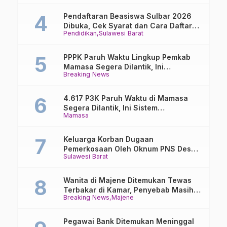
Pendaftaran Beasiswa Sulbar 2026
Dibuka, Cek Syarat dan Cara Daftar
Pendidikan
Sulawesi Barat
Online
PPPK Paruh Waktu Lingkup Pemkab
Mamasa Segera Dilantik, Ini
Breaking News
Jadwalnya!
4.617 P3K Paruh Waktu di Mamasa
Segera Dilantik, Ini Sistem
Mamasa
Penggajiannya!
Keluarga Korban Dugaan
Pemerkosaan Oleh Oknum PNS Desak
Sulawesi Barat
Transparansi Kejari Mamasa
Wanita di Majene Ditemukan Tewas
Terbakar di Kamar, Penyebab Masih
Breaking News
Majene
Misterius
Pegawai Bank Ditemukan Meninggal