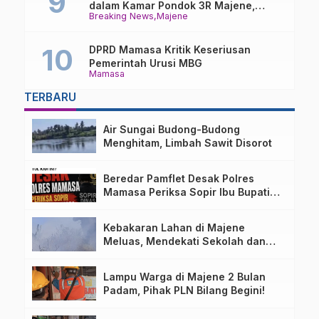
dalam Kamar Pondok 3R Majene,
Breaking News
Majene
Polisi Lakukan Penyelidikan
DPRD Mamasa Kritik Keseriusan
Pemerintah Urusi MBG
Mamasa
TERBARU
Air Sungai Budong-Budong
Menghitam, Limbah Sawit Disorot
Beredar Pamflet Desak Polres
Mamasa Periksa Sopir Ibu Bupati
Terkait Dugaan Nota Fiktif
Kebakaran Lahan di Majene
Meluas, Mendekati Sekolah dan
Permukiman Warga
Lampu Warga di Majene 2 Bulan
Padam, Pihak PLN Bilang Begini!