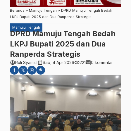
Beranda
»
Mamuju Tengah
»
DPRD Mamuju Tengah Bedah
LKPJ Bupati 2025 dan Dua Ranperda Strategis
Mamuju Tengah
DPRD Mamuju Tengah Bedah
LKPJ Bupati 2025 dan Dua
Ranperda Strategis
account_circle
calendar_month
visibility
comment
Ruli Syamsil
Sab, 4 Apr 2026
221
0 komentar