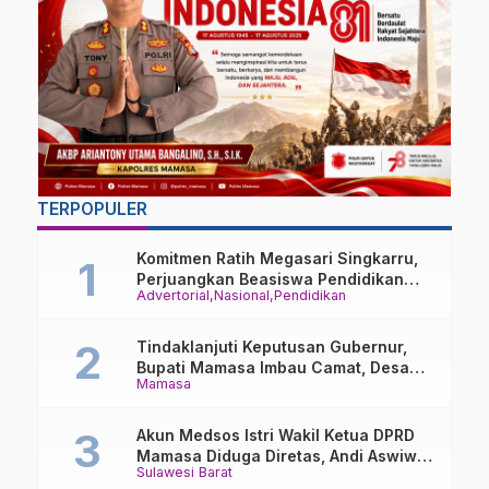
TERPOPULER
Komitmen Ratih Megasari Singkarru,
Perjuangkan Beasiswa Pendidikan
Advertorial
Nasional
Pendidikan
Dari PAUD Hingga Perguruan Tinggi
Tindaklanjuti Keputusan Gubernur,
Bupati Mamasa Imbau Camat, Desa
Mamasa
dan Lurah
Akun Medsos Istri Wakil Ketua DPRD
Mamasa Diduga Diretas, Andi Aswiwin
Sulawesi Barat
Buka Suara