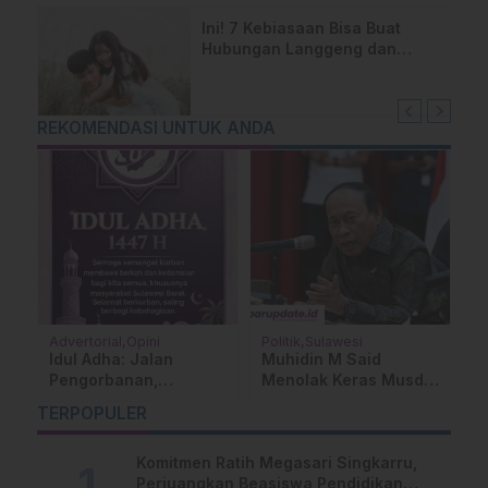
Ini! 7 Kebiasaan Bisa Buat
Hubungan Langgeng dan
Tetap Rukun
REKOMENDASI UNTUK ANDA
Advertorial
Opini
Politik
Sulawesi
M
n
Idul Adha: Jalan
Muhidin M Said
P
Pengorbanan,
Menolak Keras Musda
T
ah
Ketundukan dan
Golkar Sulsel Kembali
K
TERPOPULER
Kemanusiaan
Menjadi Arena Konflik
P
Komitmen Ratih Megasari Singkarru,
Perjuangkan Beasiswa Pendidikan