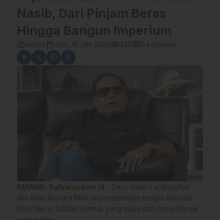
Nasib, Dari Pinjam Beras
Hingga Bangun Imperium
account_circle
calendar_month
visibility
comment
Ancha
Jum, 16 Jan 2026
325
0 komentar
PADANG
,
Sulbarupdate.id
– Deru mesin Lamborghini
dan kilau Richard Mille di pergelangan tangan Basrizal
Koto hari ini adalah kontras yang tajam dari masa lalunya
yang kelam.