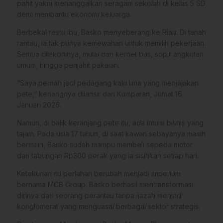
pahit yakni menanggalkan seragam sekolah di kelas 5 SD
demi membantu ekonomi keluarga.
Berbekal restu ibu, Basko menyeberang ke Riau. Di tanah
rantau, ia tak punya kemewahan untuk memilih pekerjaan.
Semua dilakoninya, mulai dari kernet bus, sopir angkutan
umum, hingga penjahit pakaian.
“Saya pernah jadi pedagang kaki lima yang menjajakan
pete,” kenangnya dilansir dari Kumparan, Jumat 16
Januari 2026.
Namun, di balik keranjang pete itu, ada intuisi bisnis yang
tajam. Pada usia 17 tahun, di saat kawan sebayanya masih
bermain, Basko sudah mampu membeli sepeda motor
dari tabungan Rp300 perak yang ia sisihkan setiap hari.
Ketekunan itu perlahan berubah menjadi imperium
bernama MCB Group. Basko berhasil mentransformasi
dirinya dari seorang perantau tanpa ijazah menjadi
konglomerat yang menguasai berbagai sektor strategis.