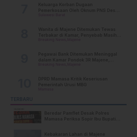
Keluarga Korban Dugaan
Pemerkosaan Oleh Oknum PNS Desak
Sulawesi Barat
Transparansi Kejari Mamasa
Wanita di Majene Ditemukan Tewas
Terbakar di Kamar, Penyebab Masih
Breaking News
Majene
Misterius
Pegawai Bank Ditemukan Meninggal
dalam Kamar Pondok 3R Majene,
Breaking News
Majene
Polisi Lakukan Penyelidikan
DPRD Mamasa Kritik Keseriusan
Pemerintah Urusi MBG
Mamasa
TERBARU
Beredar Pamflet Desak Polres
Mamasa Periksa Sopir Ibu Bupati
Terkait Dugaan Nota Fiktif
Kebakaran Lahan di Majene