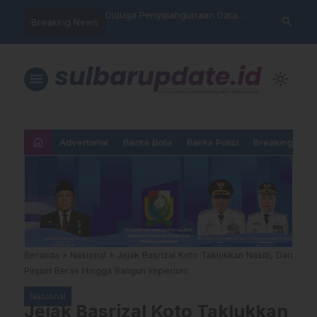
hankan Takhta Eropa,
Diduga Penyalahgunaan Data
Sat Reskrim 
search
Breaking News
 Arsenal Dalam Final
Nasabah, Warga Mamasa Kaget
Launching Un
pions 2026
Namanya Tercatat Menunggak di
PNM
menu
light_mode
home
Advertorial
Berita Bola
Berita Polisi
Breaking New
Beranda
»
Nasional
»
Jejak Basrizal Koto Taklukkan Nasib, Dari
Pinjam Beras Hingga Bangun Imperium
Nasional
Jejak Basrizal Koto Taklukkan