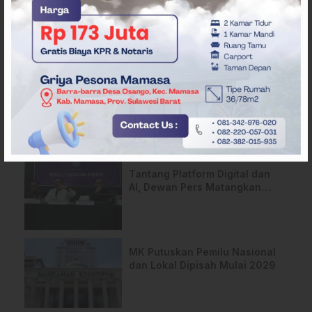
ARTIKEL TERKAIT
APMF 2026 Bali Bahas
Strategi Baru Pemasaran
Digital
Tantang Platform Digital dan
AI, Dewan Pers Matangkan
Usulan RUU Hak Cipta
MK Putuskan Pemilu Nasional
dan Lokal Dipisah Mulai 2029