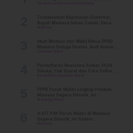
Advertorial
Nasional
Pendidikan
Dari PAUD Hingga Perguruan Tinggi
Tindaklanjuti Keputusan Gubernur,
Bupati Mamasa Imbau Camat, Desa
Mamasa
dan Lurah
Akun Medsos Istri Wakil Ketua DPRD
Mamasa Diduga Diretas, Andi Aswiwin
Sulawesi Barat
Buka Suara
Pendaftaran Beasiswa Sulbar 2026
Dibuka, Cek Syarat dan Cara Daftar
Pendidikan
Sulawesi Barat
Online
PPPK Paruh Waktu Lingkup Pemkab
Mamasa Segera Dilantik, Ini
Breaking News
Jadwalnya!
4.617 P3K Paruh Waktu di Mamasa
Segera Dilantik, Ini Sistem
Mamasa
Penggajiannya!