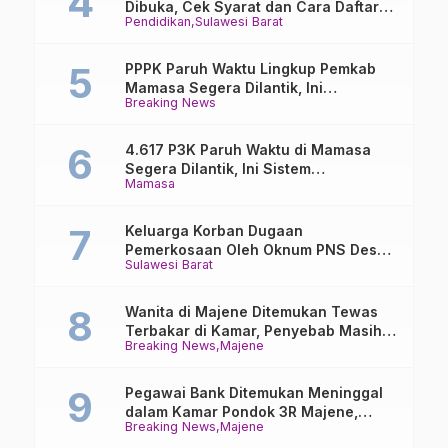
Dibuka, Cek Syarat dan Cara Daftar
Pendidikan
Sulawesi Barat
Online
PPPK Paruh Waktu Lingkup Pemkab
Mamasa Segera Dilantik, Ini
Breaking News
Jadwalnya!
4.617 P3K Paruh Waktu di Mamasa
Segera Dilantik, Ini Sistem
Mamasa
Penggajiannya!
Keluarga Korban Dugaan
Pemerkosaan Oleh Oknum PNS Desak
Sulawesi Barat
Transparansi Kejari Mamasa
Wanita di Majene Ditemukan Tewas
Terbakar di Kamar, Penyebab Masih
Breaking News
Majene
Misterius
Pegawai Bank Ditemukan Meninggal
dalam Kamar Pondok 3R Majene,
Breaking News
Majene
Polisi Lakukan Penyelidikan