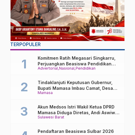
TERPOPULER
Komitmen Ratih Megasari Singkarru,
Perjuangkan Beasiswa Pendidikan
Advertorial
Nasional
Pendidikan
Dari PAUD Hingga Perguruan Tinggi
Tindaklanjuti Keputusan Gubernur,
Bupati Mamasa Imbau Camat, Desa
Mamasa
dan Lurah
Akun Medsos Istri Wakil Ketua DPRD
Mamasa Diduga Diretas, Andi Aswiwin
Sulawesi Barat
Buka Suara
Pendaftaran Beasiswa Sulbar 2026