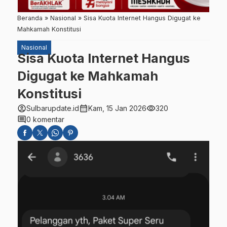
Beranda
»
Nasional
»
Sisa Kuota Internet Hangus Digugat ke
Mahkamah Konstitusi
Nasional
Sisa Kuota Internet Hangus
Digugat ke Mahkamah
Konstitusi
account_circle
calendar_month
visibility
Sulbarupdate.id
Kam, 15 Jan 2026
320
comment
0 komentar