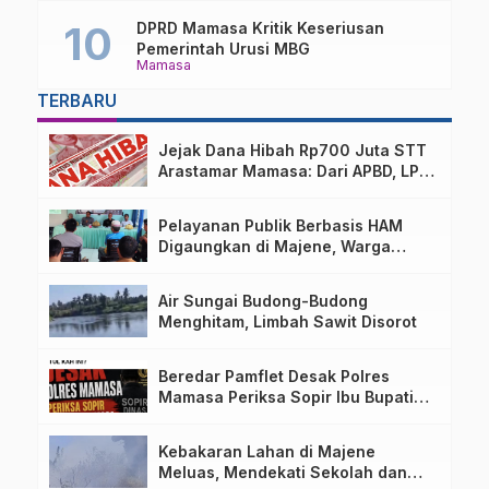
DPRD Mamasa Kritik Keseriusan
Pemerintah Urusi MBG
Mamasa
TERBARU
Jejak Dana Hibah Rp700 Juta STT
Arastamar Mamasa: Dari APBD, LPJ
Dipersoalkan, hingga 19 Saksi
Diperiksa
Pelayanan Publik Berbasis HAM
Digaungkan di Majene, Warga
Rentan Jadi Prioritas
Air Sungai Budong-Budong
Menghitam, Limbah Sawit Disorot
Beredar Pamflet Desak Polres
Mamasa Periksa Sopir Ibu Bupati
Terkait Dugaan Nota Fiktif
Kebakaran Lahan di Majene
Meluas, Mendekati Sekolah dan