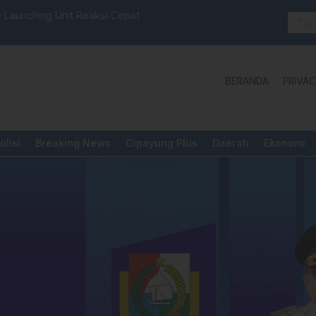
 Launching Unit Reaksi Cepat
Aktivis “W
Yang Diper
BERANDA
PRIVAC
olisi
Breaking News
Cipayung Plus
Daerah
Ekonomi