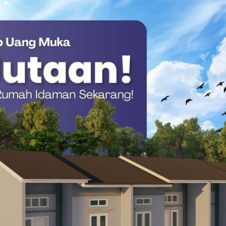
g latar belakang.
dan Ibu sekalian. Jika ada kekurangan dalam jamuan ini, kami
laturahmi ini membuahkan berkah yang melimpah,” tutur
ma, Askary menyelipkan pesan persatuan yang krusial bagi
k terus “merapatkan barisan” dan menjaga stabilitas sosial
is dan Korsel di Piala Dunia, Ini Alasannya!
isa diraih jika fondasi persatuannya kokoh.
ngkat yang menyejukkan kalbu, disusul dengan doa bersama
snya takjil menjadi simbol purna-nya ibadah hari ini,