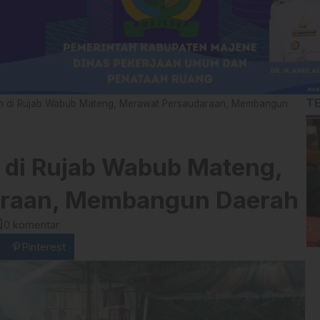
T
n di Rujab Wabub Mateng, Merawat Persaudaraan, Membangun
 di Rujab Wabub Mateng,
araan, Membangun Daerah
nt
0 komentar
Pinterest