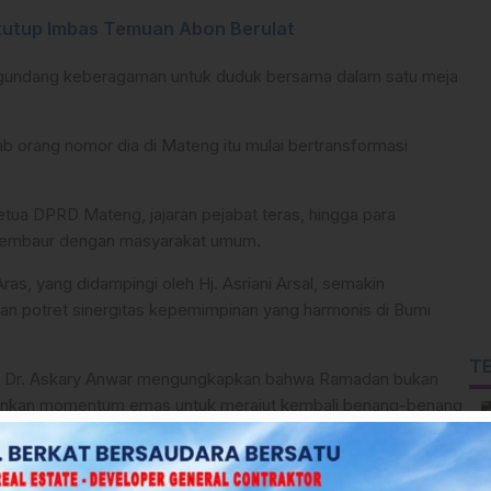
utup Imbas Temuan Abon Berulat
mengundang keberagaman untuk duduk bersama dalam satu meja
ab orang nomor dia di Mateng itu mulai bertransformasi
etua DPRD Mateng, jajaran pejabat teras, hingga para
embaur dengan masyarakat umum.
ras, yang didampingi oleh Hj. Asriani Arsal, semakin
n potret sinergitas kepemimpinan yang harmonis di Bumi
T
a, Dr. Askary Anwar mengungkapkan bahwa Ramadan bukan
elainkan momentum emas untuk merajut kembali benang-benang
ggang.
b itu menuturkan bahwa, Ramadan adalah ruang untuk