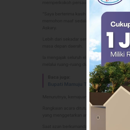
memperkokoh persaudaraan tanpa memandan
“Saya berterima kasih atas kehadiran Bapak 
memohon maaf sedalam-dalamnya. Semoga si
Askary.
​Lebih dari sekadar seremonial makan bersa
masa depan daerah.
Ia mengajak seluruh elemen masyarakat untu
melalui ruang-ruang dialogis seperti ini.
Baca juga:
Bupati Mamuju Tengah Jagokan Franc
Menurutnya, kemajuan Mamuju Tengah hanya b
​Rangkaian acara ditutup dengan tausiah si
yang menggetarkan angkasa Rujab.
Saat azan berkumandang, tegukan air dan mani