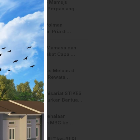
Pemkab Mamuju
Tengah Perpanjang
Kontrak 316 Pegawai
PPPK Hingga 2028
Polres Polman
Amankan Pria di
Matakali Bersama 31
Paket Sabu
Pemda Mamasa dan
Masyarakat Capai
Kesepahaman,
Pengaktifan TPA
Api Terus Meluas di
Salurano
Gunung Rewata
Majene
HMI Komisariat STIKES
BBM Salurkan Bantuan
bagi Korban Kebakaran
di Limboro
SPPG Mehalaan
Salurkan MBG ke
Ribuan Penerima
Manfaat
Jelang HUT ke-81 RI,