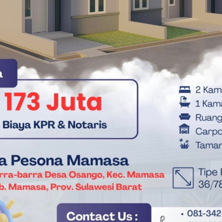
untuk terus membangun daerah dalam bingkai kebersamaan.(*)
Bukber di Mateng
H. Arsal Aras
Ramadhan 2026