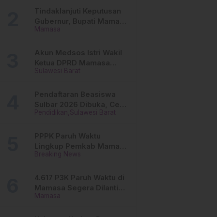
Tinggi
Tindaklanjuti Keputusan
Gubernur, Bupati Mamasa
Mamasa
Imbau Camat, Desa dan
Lurah
Akun Medsos Istri Wakil
Ketua DPRD Mamasa
Sulawesi Barat
Diduga Diretas, Andi
Aswiwin Buka Suara
Pendaftaran Beasiswa
Sulbar 2026 Dibuka, Cek
Pendidikan
Sulawesi Barat
Syarat dan Cara Daftar
Online
PPPK Paruh Waktu
Lingkup Pemkab Mamasa
Breaking News
Segera Dilantik, Ini
Jadwalnya!
4.617 P3K Paruh Waktu di
Mamasa Segera Dilantik,
Mamasa
Ini Sistem Penggajiannya!