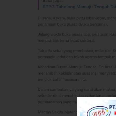
Baca juga:
SPPG Tabolang Mamuju Tengah Dit
Di sana, Askary, buka pintu lebar-lebar, 
perjamuan buka puasa (Buka bersama).
Jelang waktu buka puasa tiba, pelataran Ruj
menjadi titik temu lintas sektoral.
Tak ada sekat yang membatasi, mulai dari K
pemangku adat dan tokoh agama tampak m
Kehadiran Bupati Mamuju Tengah, Dr. Arsal A
menambah kekhidmatan suasana, menyiratka
berjuluk Lalla’ Tassisara’ itu.
​Dalam sambutannya yang sarat akan makn
sekadar ritual menahan haus dan lapar, m
persaudaraan yang mungkin sempat meren
​Mantan Sekda Mateng yang kini jabat Wabu