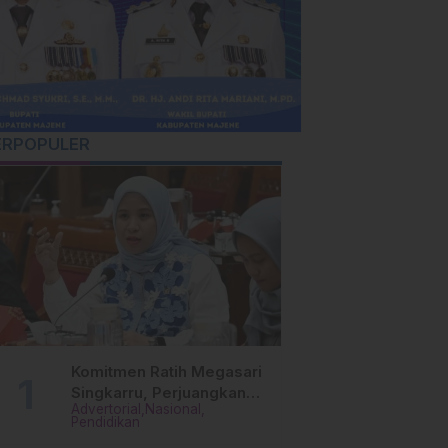
ERPOPULER
Komitmen Ratih Megasari
Singkarru, Perjuangkan
Advertorial
Nasional
Beasiswa Pendidikan Dari
Pendidikan
PAUD Hingga Perguruan