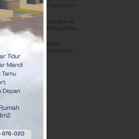
Anggota Paskibraka
Mamasa Genjot
Latihan
Kebakaran Lahan di
Majene Meluas Hingga
Perbatasan Desa,
Warga Soroti Dugaan
Hari ini, SPPG
Kelalaian Pemilik Lahan
Bambang Salurkan
Bantuan MBG ke
Ribuan Penerima
Manfaat