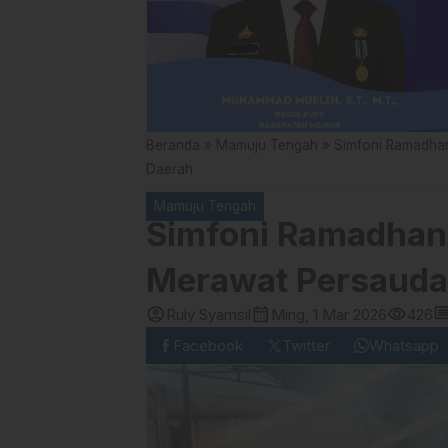
Beranda
»
Mamuju Tengah
»
Simfoni Ramadha
Daerah
Mamuju Tengah
Simfoni Ramadhan
Merawat Persaud
account_circle
calendar_month
visibility
comme
Ruly Syamsil
Ming, 1 Mar 2026
426
Facebook
Twitter
Whatsapp