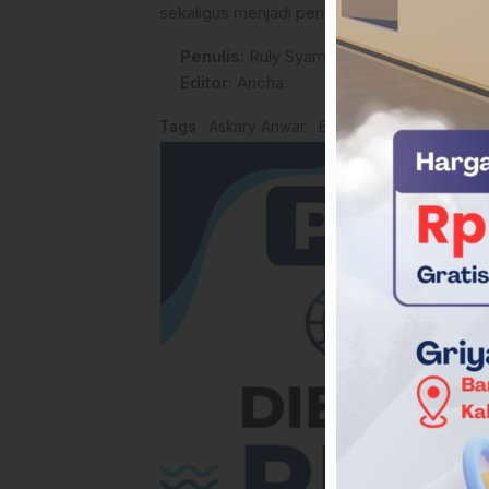
sekaligus menjadi pengikat janji kolektif 
Penulis
: Ruly Syamsil
Editor
: Ancha
Tags
Askary Anwar
Berita Mamuju tengah