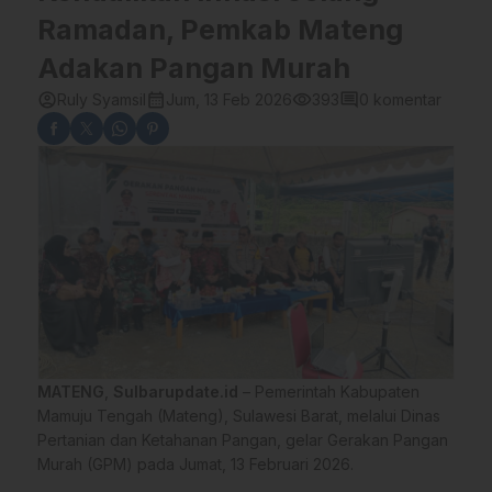
Ramadan, Pemkab Mateng
Adakan Pangan Murah
account_circle
calendar_month
visibility
comment
Ruly Syamsil
Jum, 13 Feb 2026
393
0 komentar
MATENG
,
Sulbarupdate.id
– Pemerintah Kabupaten
Mamuju Tengah (Mateng), Sulawesi Barat, melalui Dinas
Pertanian dan Ketahanan Pangan, gelar Gerakan Pangan
Murah (GPM) pada Jumat, 13 Februari 2026.