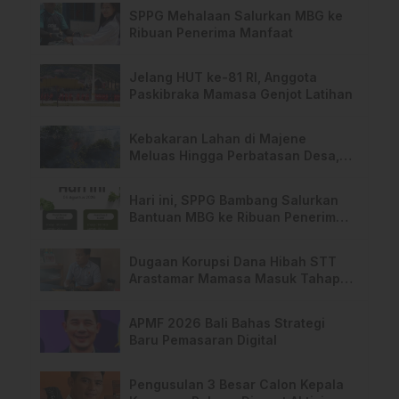
SPPG Mehalaan Salurkan MBG ke
Ribuan Penerima Manfaat
Jelang HUT ke-81 RI, Anggota
Paskibraka Mamasa Genjot Latihan
Kebakaran Lahan di Majene
Meluas Hingga Perbatasan Desa,
Warga Soroti Dugaan Kelalaian
Pemilik Lahan
Hari ini, SPPG Bambang Salurkan
Bantuan MBG ke Ribuan Penerima
Manfaat
Dugaan Korupsi Dana Hibah STT
Arastamar Mamasa Masuk Tahap
Pralidik, 19 Saksi Terperiksa
APMF 2026 Bali Bahas Strategi
Baru Pemasaran Digital
Pengusulan 3 Besar Calon Kepala