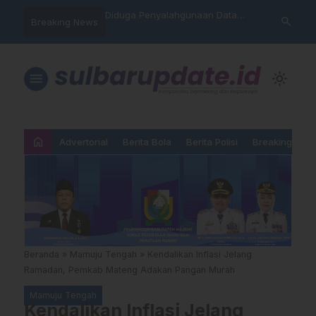
hankan Takhta Eropa,
Diduga Penyalahgunaan Data
Sat Reskrim 
search
Breaking News
 Arsenal Dalam Final
Nasabah, Warga Mamasa Kaget
Launching Un
pions 2026
Namanya Tercatat Menunggak di
PNM
menu
light_mode
home
Advertorial
Berita Bola
Berita Polisi
Breaking New
Beranda
»
Mamuju Tengah
»
Kendalikan Inflasi Jelang
Ramadan, Pemkab Mateng Adakan Pangan Murah
Mamuju Tengah
Kendalikan Inflasi Jelang