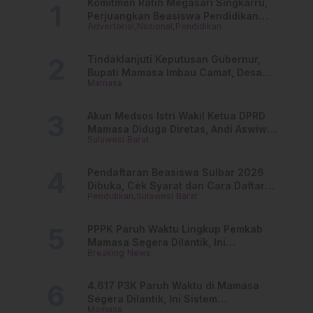
Komitmen Ratih Megasari Singkarru,
Perjuangkan Beasiswa Pendidikan
Advertorial
Nasional
Pendidikan
Dari PAUD Hingga Perguruan Tinggi
Tindaklanjuti Keputusan Gubernur,
Bupati Mamasa Imbau Camat, Desa
Mamasa
dan Lurah
Akun Medsos Istri Wakil Ketua DPRD
Mamasa Diduga Diretas, Andi Aswiwin
Sulawesi Barat
Buka Suara
Pendaftaran Beasiswa Sulbar 2026
Dibuka, Cek Syarat dan Cara Daftar
Pendidikan
Sulawesi Barat
Online
PPPK Paruh Waktu Lingkup Pemkab
Mamasa Segera Dilantik, Ini
Breaking News
Jadwalnya!
4.617 P3K Paruh Waktu di Mamasa
Segera Dilantik, Ini Sistem
Mamasa
Penggajiannya!