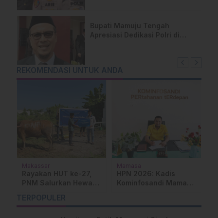
Bupati Mamuju Tengah
Apresiasi Dedikasi Polri di
Bumi Lalla’ Tassisara’
REKOMENDASI UNTUK ANDA
Makassar
Mamasa
K
Rayakan HUT ke-27,
HPN 2026: Kadis
A
PNM Salurkan Hewan
Kominfosandi Mamasa
I
Kurban Serentak di 18
Sampaikan Apresiasi
P
TERPOPULER
a
Cabang
dan Pesan
R
M