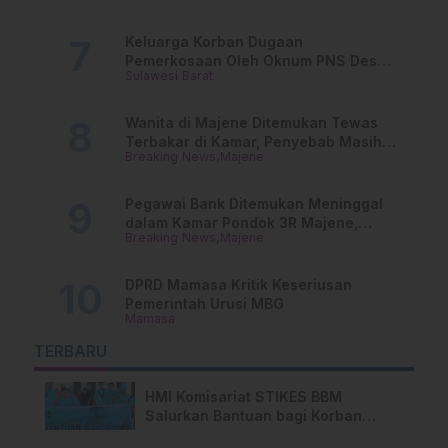
Keluarga Korban Dugaan
Pemerkosaan Oleh Oknum PNS Desak
Sulawesi Barat
Transparansi Kejari Mamasa
Wanita di Majene Ditemukan Tewas
Terbakar di Kamar, Penyebab Masih
Breaking News
Majene
Misterius
Pegawai Bank Ditemukan Meninggal
dalam Kamar Pondok 3R Majene,
Breaking News
Majene
Polisi Lakukan Penyelidikan
DPRD Mamasa Kritik Keseriusan
Pemerintah Urusi MBG
Mamasa
TERBARU
HMI Komisariat STIKES BBM
Salurkan Bantuan bagi Korban
Kebakaran di Limboro