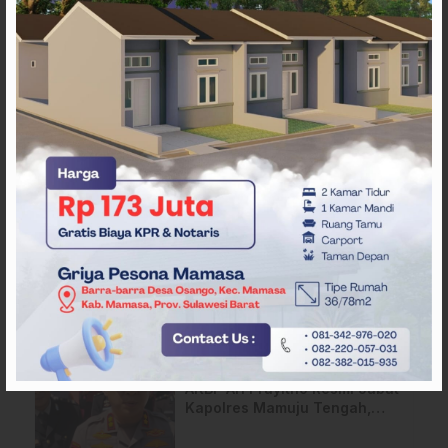
ARTIKEL TERKAIT
Bupati Mamuju Tengah
Serahkan SK NIPD ke
Perangkat Desa
Polres Mamuju Tengah
Ungkap 10 Kasus Narkoba
Dalam 3 Bulan
AKBP Ari Prayitno Resmi Jabat
Kapolres Mamuju Tengah,
Komitmen Lanjutkan Program
Positif