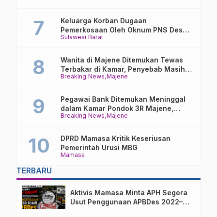
Keluarga Korban Dugaan
Pemerkosaan Oleh Oknum PNS Desak
Sulawesi Barat
Transparansi Kejari Mamasa
Wanita di Majene Ditemukan Tewas
Terbakar di Kamar, Penyebab Masih
Breaking News
Majene
Misterius
Pegawai Bank Ditemukan Meninggal
dalam Kamar Pondok 3R Majene,
Breaking News
Majene
Polisi Lakukan Penyelidikan
DPRD Mamasa Kritik Keseriusan
Pemerintah Urusi MBG
Mamasa
TERBARU
Aktivis Mamasa Minta APH Segera
Usut Penggunaan APBDes 2022–
2025 Desa Parondo Bulawan