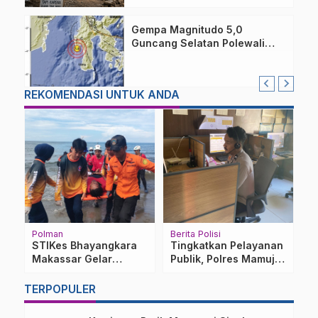
Gempa Magnitudo 5,0
Guncang Selatan Polewali
Mandar, Warga Majene
Berhamburan Keluar Rumah
REKOMENDASI UNTUK ANDA
Polman
Berita Polisi
P
STIKes Bhayangkara
Tingkatkan Pelayanan
I
,
Makassar Gelar
Publik, Polres Mamuju
S
Simulasi Mitigasi
Tengah Gencarkan
P
Bencana di Polman
Layanan SIM Keliling
A
TERPOPULER