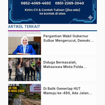
ARTIKEL TERKAIT
Pergantian Wakil Gubernur
Sulbar Mengerucut, Demokrat
Kantongi SK DPP untuk
Samsul Samad
Diduga Bermasalah,
Mahasiswa Minta Polda
Sulbar Usut Proyek Jalan
Uhailanu–Ralleanak Rp6,3
Miliar
Di Balik Gemerlap HUT
Mamuju ke-486, Ada Jalan
yang Dipeluk Warga Sendiri