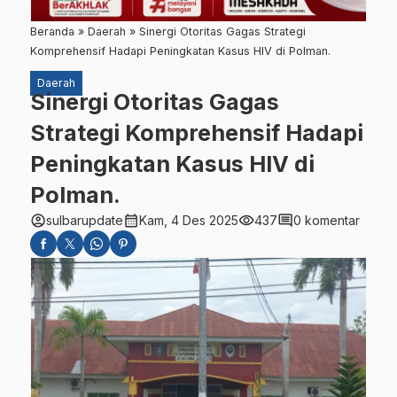
Beranda
»
Daerah
»
Sinergi Otoritas Gagas Strategi
Komprehensif Hadapi Peningkatan Kasus HIV di Polman.
Daerah
Sinergi Otoritas Gagas
Strategi Komprehensif Hadapi
Peningkatan Kasus HIV di
Polman.
account_circle
calendar_month
visibility
comment
sulbarupdate
Kam, 4 Des 2025
437
0 komentar