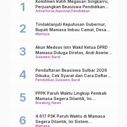
Komitmen Ratih Megasari Singkarru,
Perjuangkan Beasiswa Pendidikan
Advertorial
Nasional
Pendidikan
Dari PAUD Hingga Perguruan Tinggi
Tindaklanjuti Keputusan Gubernur,
Bupati Mamasa Imbau Camat, Desa
Mamasa
dan Lurah
Akun Medsos Istri Wakil Ketua DPRD
Mamasa Diduga Diretas, Andi Aswiwin
Sulawesi Barat
Buka Suara
Pendaftaran Beasiswa Sulbar 2026
Dibuka, Cek Syarat dan Cara Daftar
Pendidikan
Sulawesi Barat
Online
PPPK Paruh Waktu Lingkup Pemkab
Mamasa Segera Dilantik, Ini
Breaking News
Jadwalnya!
4.617 P3K Paruh Waktu di Mamasa
Segera Dilantik, Ini Sistem
Mamasa
Penggajiannya!