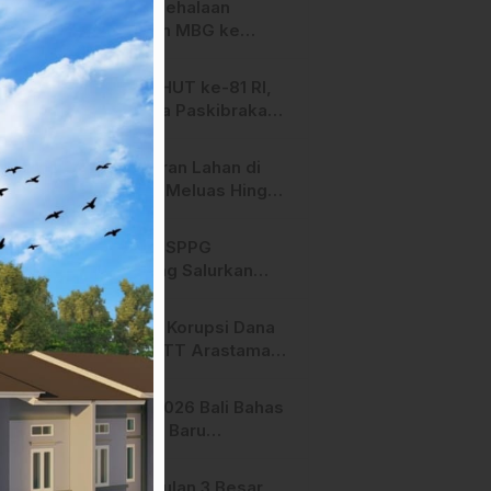
SPPG Mehalaan
Salurkan MBG ke
Ribuan Penerima
Manfaat
Jelang HUT ke-81 RI,
Anggota Paskibraka
Mamasa Genjot
Latihan
Kebakaran Lahan di
Majene Meluas Hingga
Perbatasan Desa,
Warga Soroti Dugaan
Hari ini, SPPG
Kelalaian Pemilik Lahan
Bambang Salurkan
Bantuan MBG ke
Ribuan Penerima
Dugaan Korupsi Dana
Manfaat
Hibah STT Arastamar
Mamasa Masuk Tahap
Pralidik, 19 Saksi
APMF 2026 Bali Bahas
Terperiksa
Strategi Baru
Pemasaran Digital
Pengusulan 3 Besar