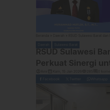
Beranda
»
Daerah
»
RSUD Sulawesi Barat dan 
Daerah
Sulawesi Barat
RSUD Sulawesi Bar
Perkuat Sinergi u
account_circle
calendar_month
visibility
comment
Amr
Kam, 15 Jan 2026
285
0 kome
Facebook
Twitter
Whatsapp