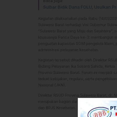
Baca juga:
Sulbar Bidik Dana FOLU, Usulkan P
Kegiatan dilaksanakan pada Rabu (14/01/202
Sulawesi Barat terhadap Visi Gubernur Sula
“Sulawesi Barat yang Maju dan Sejahtera”, 
khususnya Panca Daya ke-3: membangun sum
penguatan kapasitas SDM pengelola klaim, pe
administrasi pelayanan kesehatan.
Kegiatan tersebut dihadiri oleh Direktur RSU
Bidang Pelayanan Ika Susanti Sahida, Ketu
Provinsi Sulawesi Barat. Forum ini menjadi
terkait kebijakan, regulasi, serta pengelola
Nasional (JKN).
Direktur RSUD Provinsi Sulawesi Barat, dr.
merupakan bagian dari upaya berkelanjutan
dan BPJS Kesehatan.