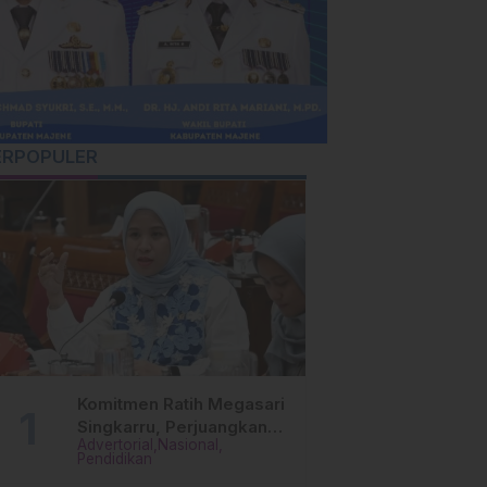
ERPOPULER
Komitmen Ratih Megasari
Singkarru, Perjuangkan
Advertorial
Nasional
Beasiswa Pendidikan Dari
Pendidikan
PAUD Hingga Perguruan