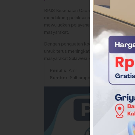
BPJS Kesehatan Cabang Mamuju mengapresi
mendukung pelaksanaan Program JKN. Sinergi
mewujudkan pelayanan kesehatan yang efekti
masyarakat.
Dengan penguatan koordinasi dan komunikas
untuk terus meningkatkan mutu pelayanan k
masyarakat Sulawesi Barat. (*)
Penulis
: Amr
Sumber
:
Sulbarupdate.id