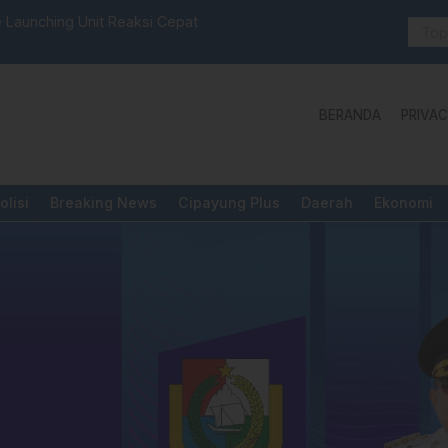
 Launching Unit Reaksi Cepat
Aktivis “W
Yang Diper
BERANDA
PRIVAC
olisi
Breaking News
Cipayung Plus
Daerah
Ekonomi