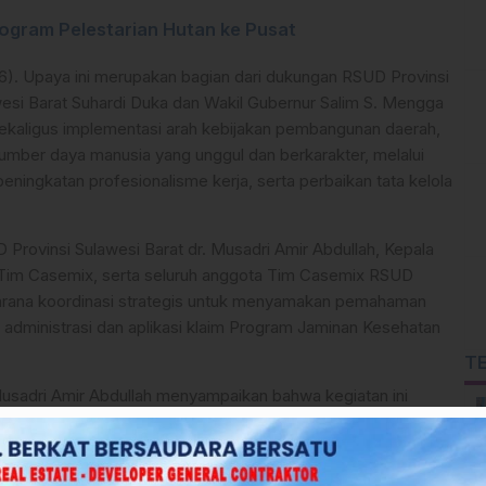
rogram Pelestarian Hutan ke Pusat
6). Upaya ini merupakan bagian dari dukungan RSUD Provinsi
wesi Barat Suhardi Duka dan Wakil Gubernur Salim S. Mengga
sekaligus implementasi arah kebijakan pembangunan daerah,
ber daya manusia yang unggul dan berkarakter, melalui
ningkatan profesionalisme kerja, serta perbaikan tata kelola
D Provinsi Sulawesi Barat dr. Musadri Amir Abdullah, Kepala
a Tim Casemix, serta seluruh anggota Tim Casemix RSUD
 sarana koordinasi strategis untuk menyamakan pemahaman
an administrasi dan aplikasi klaim Program Jaminan Kesehatan
T
 Musadri Amir Abdullah menyampaikan bahwa kegiatan ini
 dalam membangun komunikasi yang efektif antara rumah sakit