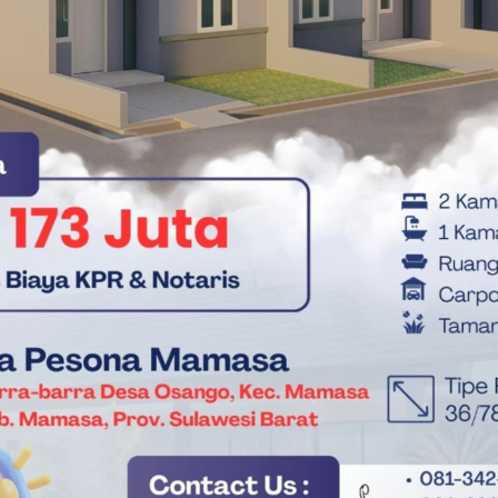
asi komitmen RSUD Provinsi Sulawesi Barat dalam
 yang terjalin diharapkan terus ditingkatkan demi
f, efisien, transparan, dan berpihak pada kepentingan
i ini, RSUD Provinsi Sulawesi Barat menegaskan komitmennya
esehatan serta memberikan pelayanan terbaik bagi seluruh