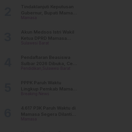
Tinggi
Tindaklanjuti Keputusan
Gubernur, Bupati Mamasa
Mamasa
Imbau Camat, Desa dan
Lurah
Akun Medsos Istri Wakil
Ketua DPRD Mamasa
Sulawesi Barat
Diduga Diretas, Andi
Aswiwin Buka Suara
Pendaftaran Beasiswa
Sulbar 2026 Dibuka, Cek
Pendidikan
Sulawesi Barat
Syarat dan Cara Daftar
Online
PPPK Paruh Waktu
Lingkup Pemkab Mamasa
Breaking News
Segera Dilantik, Ini
Jadwalnya!
4.617 P3K Paruh Waktu di
Mamasa Segera Dilantik,
Mamasa
Ini Sistem Penggajiannya!