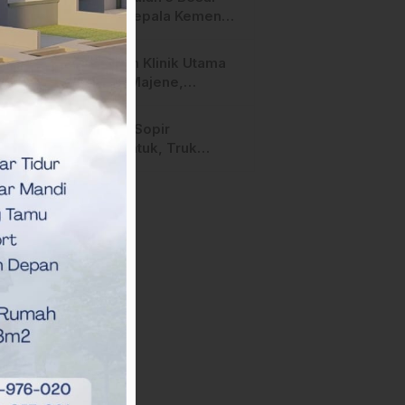
Calon Kepala Kemenag
Polman Disorot
Aktivis, Riskul:”Ada
Layanan Klinik Utama
Dugaan Nepotisme “
Sehati Majene,
Dikeluhkan Pasien
Pengguna BPJS Gratis
Diduga Sopir
Mengantuk, Truk
Hantam Tiga Rumah di
Majene