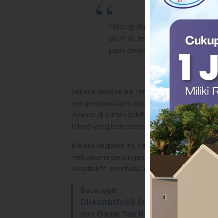
“Sinergi dan komunikasi yang bai
optimal, tepat waktu, dan akunt
pada peningkatan kualitas pelay
Senada dengan hal tersebut, Kepala Bidang
pengelolaan klaim dan sistem pendukungny
layanan di rumah sakit. Koordinasi yang so
teknis yang berpotensi menghambat pelaya
Melalui kegiatan ini, peserta memperoleh pem
mekanisme penanganan kendala yang sering 
konstruktif membuka ruang penyelesaian ma
Baca juga:
DiskominfoSS Sulbar Terima Audien
dan Game Tak Ramah Anak