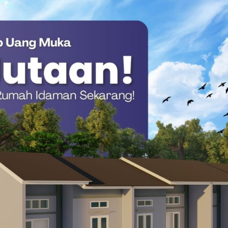
k sangat penting agar pengelolaan klaim berjalan
abel, sehingga pada akhirnya berdampak langsung
anan kepada masyarakat,” ujarnya.
 Pelayanan Ika Susanti Sahida menegaskan bahwa kelancaran
a menjadi faktor penting dalam menjaga kesinambungan
lid diharapkan mampu meminimalkan kendala administrasi dan
nan kepada pasien.
baruan terkait administrasi klaim, pemanfaatan aplikasi, serta
ditemui di lapangan. Diskusi yang berlangsung secara
salah secara bersama dan berorientasi pada solusi.
si Densus 88, Kolaborasi Antisipasi Bahaya Medsos