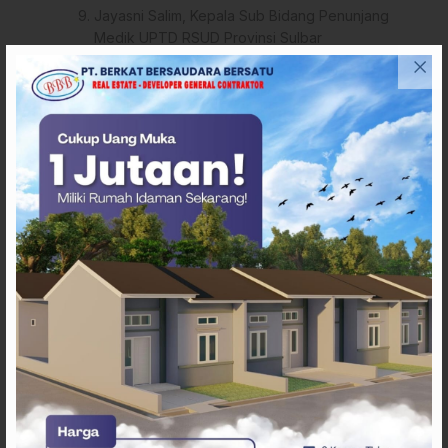
Jayasni Salim, Kepala Sub Bidang Penunjang
Medik UPTD RSUD Provinsi Sulbar
Hermawati, Kepala Sub Bidang Keperawatan
UPTD RSUD Provinsi Sulbar
Hasnah Ramli, Kepala Sub Bidang Pelayanan
Medik UPTD RSUD Provinsi Sulbar
Rasmia A.R, Kepala Sub Bagian Keuangan UPTD
RSUD Sulbar
Bahtiar, Kepala Bidang Penunjang UPTD RSUD
Provinsi Sulbar
Gubernur Suhardi Duka mengucapkan selamat kepada
seluruh pejabat yang dilantik dan berharap jajaran baru
ini mampu membawa perubahan nyata, meningkatkan
mutu layanan kesehatan, serta mengembalikan
kepercayaan masyarakat terhadap RSUD Provinsi Sulbar.
(*)
Penulis
: Amr
Tags
RSUD Sulbar