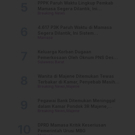
PPPK Paruh Waktu Lingkup Pemkab
Mamasa Segera Dilantik, Ini
Breaking News
Jadwalnya!
4.617 P3K Paruh Waktu di Mamasa
Segera Dilantik, Ini Sistem
Mamasa
Penggajiannya!
Keluarga Korban Dugaan
Pemerkosaan Oleh Oknum PNS Desak
Sulawesi Barat
Transparansi Kejari Mamasa
Wanita di Majene Ditemukan Tewas
Terbakar di Kamar, Penyebab Masih
Breaking News
Majene
Misterius
Pegawai Bank Ditemukan Meninggal
dalam Kamar Pondok 3R Majene,
Breaking News
Majene
Polisi Lakukan Penyelidikan
DPRD Mamasa Kritik Keseriusan
Pemerintah Urusi MBG