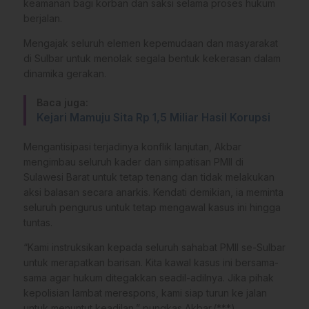
keamanan bagi korban dan saksi selama proses hukum
berjalan.
Mengajak seluruh elemen kepemudaan dan masyarakat
di Sulbar untuk menolak segala bentuk kekerasan dalam
dinamika gerakan.
Baca juga:
Kejari Mamuju Sita Rp 1,5 Miliar Hasil Korupsi
Mengantisipasi terjadinya konflik lanjutan, Akbar
mengimbau seluruh kader dan simpatisan PMII di
Sulawesi Barat untuk tetap tenang dan tidak melakukan
aksi balasan secara anarkis. Kendati demikian, ia meminta
seluruh pengurus untuk tetap mengawal kasus ini hingga
tuntas.
“Kami instruksikan kepada seluruh sahabat PMII se-Sulbar
untuk merapatkan barisan. Kita kawal kasus ini bersama-
sama agar hukum ditegakkan seadil-adilnya. Jika pihak
kepolisian lambat merespons, kami siap turun ke jalan
untuk menuntut keadilan,” pungkas Akbar.(***)