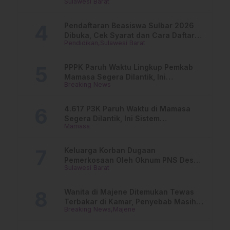
Sulawesi Barat
Buka Suara
Pendaftaran Beasiswa Sulbar 2026
Dibuka, Cek Syarat dan Cara Daftar
Pendidikan
Sulawesi Barat
Online
PPPK Paruh Waktu Lingkup Pemkab
Mamasa Segera Dilantik, Ini
Breaking News
Jadwalnya!
4.617 P3K Paruh Waktu di Mamasa
Segera Dilantik, Ini Sistem
Mamasa
Penggajiannya!
Keluarga Korban Dugaan
Pemerkosaan Oleh Oknum PNS Desak
Sulawesi Barat
Transparansi Kejari Mamasa
Wanita di Majene Ditemukan Tewas
Terbakar di Kamar, Penyebab Masih
Breaking News
Majene
Misterius