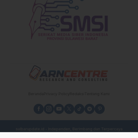
Beranda
Privacy Policy
Redaksi
Tentang Kami
sulbarupdate.id - Independen, Berimbang dan Terpercaya
copyright sulbarupdate.id 2025