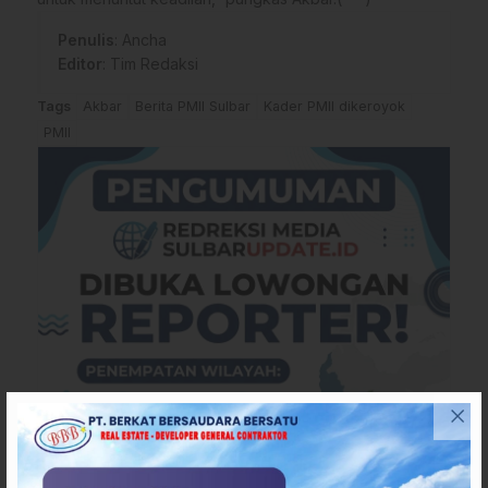
Penulis
: Ancha
Editor
: Tim Redaksi
Tags
Akbar
Berita PMII Sulbar
Kader PMII dikeroyok
PMII