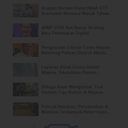
Dugaan Korupsi Dana Hibah STT
Arastamar Mamasa Masuk Tahap
Pralidik, 19 Saksi Terperiksa
APMF 2026 Bali Bahas Strategi
Baru Pemasaran Digital
Pengusulan 3 Besar Calon Kepala
Kemenag Polman Disorot Aktivis,
Riskul:”Ada Dugaan Nepotisme “
Layanan Klinik Utama Sehati
Majene, Dikeluhkan Pasien
Pengguna BPJS Gratis
Diduga Sopir Mengantuk, Truk
Hantam Tiga Rumah di Majene
Puncak Kemarau, Persawahan di
Mamasa Terdampak Kekeringan,
Ini Langkah Dinas Pertanian