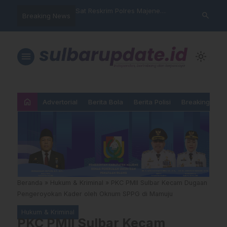
nyalahgunaan Data
Sat Reskrim Polres Majene
Aktivis “War
search
Breaking News
 Warga Mamasa Kaget
Launching Unit Reaksi Cepat
Mamasa: “KU
ercatat Menunggak di
Nama, Atura
Dipermainka
menu
light_mode
home
Advertorial
Berita Bola
Berita Polisi
Breaking New
Beranda
»
Hukum & Kriminal
»
PKC PMII Sulbar Kecam Dugaan
Pengeroyokan Kader oleh Oknum SPPG di Mamuju
Hukum & Kriminal
PKC PMII Sulbar Kecam