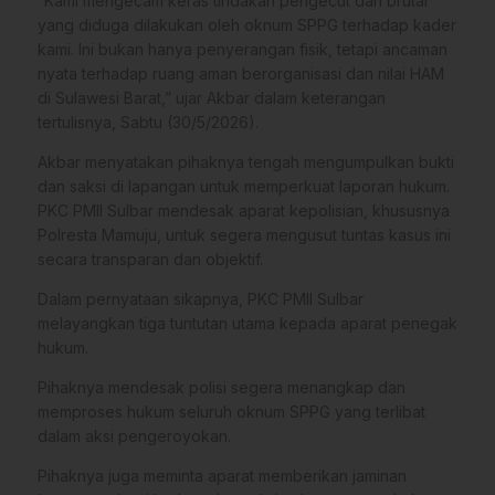
“Kami mengecam keras tindakan pengecut dan brutal
yang diduga dilakukan oleh oknum SPPG terhadap kader
kami. Ini bukan hanya penyerangan fisik, tetapi ancaman
nyata terhadap ruang aman berorganisasi dan nilai HAM
di Sulawesi Barat,” ujar Akbar dalam keterangan
tertulisnya, Sabtu (30/5/2026).
Akbar menyatakan pihaknya tengah mengumpulkan bukti
dan saksi di lapangan untuk memperkuat laporan hukum.
PKC PMII Sulbar mendesak aparat kepolisian, khususnya
Polresta Mamuju, untuk segera mengusut tuntas kasus ini
secara transparan dan objektif.
Dalam pernyataan sikapnya, PKC PMII Sulbar
melayangkan tiga tuntutan utama kepada aparat penegak
hukum.
Pihaknya mendesak polisi segera menangkap dan
memproses hukum seluruh oknum SPPG yang terlibat
dalam aksi pengeroyokan.
Pihaknya juga meminta aparat memberikan jaminan