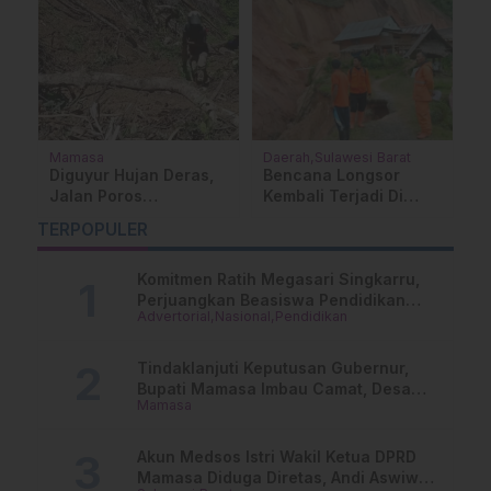
t
Mamasa
Mamasa
Perkuat Sektor
Kopri PMII Mamasa
Pertanian, Bupati
Desak Pelaku Predator
Mamasa Temui
Anak Dihukum
TERPOPULER
Mentan RI
Maksimal, Nur Asri:”Ini
Kejahatan
Komitmen Ratih Megasari Singkarru,
Kemanusiaan!”
Perjuangkan Beasiswa Pendidikan
Advertorial
Nasional
Pendidikan
Dari PAUD Hingga Perguruan Tinggi
Tindaklanjuti Keputusan Gubernur,
Bupati Mamasa Imbau Camat, Desa
Mamasa
dan Lurah
Akun Medsos Istri Wakil Ketua DPRD
Mamasa Diduga Diretas, Andi Aswiwin