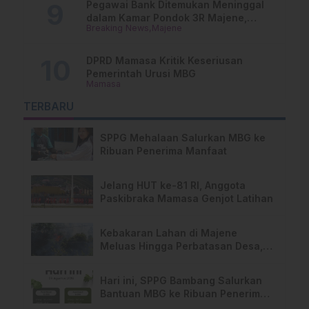
Pegawai Bank Ditemukan Meninggal
dalam Kamar Pondok 3R Majene,
Breaking News
Majene
Polisi Lakukan Penyelidikan
DPRD Mamasa Kritik Keseriusan
Pemerintah Urusi MBG
Mamasa
TERBARU
SPPG Mehalaan Salurkan MBG ke
Ribuan Penerima Manfaat
Jelang HUT ke-81 RI, Anggota
Paskibraka Mamasa Genjot Latihan
Kebakaran Lahan di Majene
Meluas Hingga Perbatasan Desa,
Warga Soroti Dugaan Kelalaian
Pemilik Lahan
Hari ini, SPPG Bambang Salurkan
Bantuan MBG ke Ribuan Penerima
Manfaat