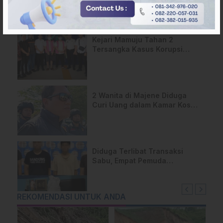
Masuk Tahap Pralidik, 19
Saksi Terperiksa
Kejari Mamuju Tahan 2
Tersangka Kasus Korupsi
Makan-Minum DPRD Rp795
Juta
2 Wanita di Majene Diduga
Curi Uang dalam Kamar Kos
Belasan Juta Rupiah
Diduga Terlibat Transaksi
Sabu, Empat Pemuda
Diamankan Polres Majene
REKOMENDASI UNTUK ANDA