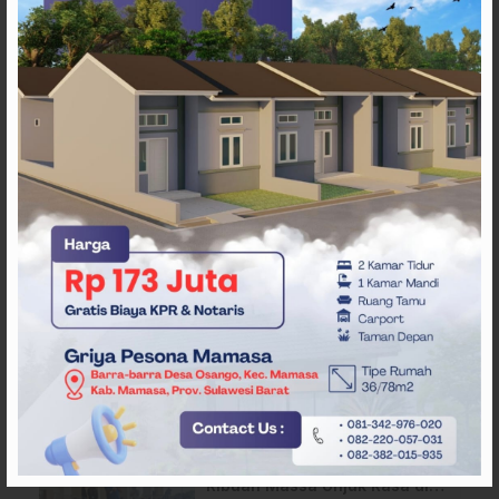
ARTIKEL TERKAIT
Pergantian Wakil Gubernur
Sulbar Mengerucut, Demokrat
Kantongi SK DPP untuk
Samsul Samad
Desak Pemerataan MBG,
Ribuan Massa Unjuk Rasa di