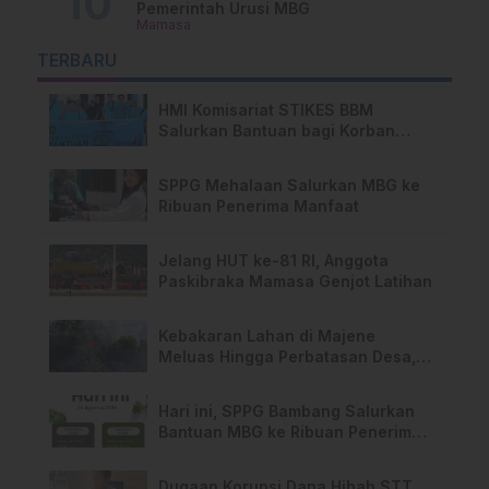
Pemerintah Urusi MBG
Mamasa
TERBARU
HMI Komisariat STIKES BBM
Salurkan Bantuan bagi Korban
Kebakaran di Limboro
SPPG Mehalaan Salurkan MBG ke
Ribuan Penerima Manfaat
Jelang HUT ke-81 RI, Anggota
Paskibraka Mamasa Genjot Latihan
Kebakaran Lahan di Majene
Meluas Hingga Perbatasan Desa,
Warga Soroti Dugaan Kelalaian
Pemilik Lahan
Hari ini, SPPG Bambang Salurkan
Bantuan MBG ke Ribuan Penerima
Manfaat
Dugaan Korupsi Dana Hibah STT