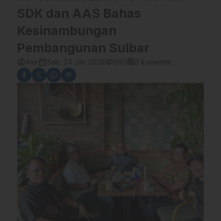
SDK dan AAS Bahas
Kesinambungan
Pembangunan Sulbar
account_circle
calendar_month
visibility
comment
Amr
Sab, 24 Jan 2026
285
0 komentar