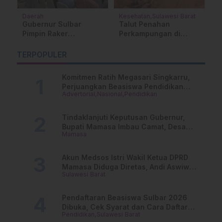
Daerah
Kesehatan
Sulawesi Barat
D
u
Gubernur Sulbar
Talut Penahan
E
Pimpin Raker
Perkampungan di
S
Pimpinan, Kinerja
Bumal Amblas, Satu
D
DPMPTSP Jadi
Dusun Terancam
B
TERPOPULER
Sorotan
Komitmen Ratih Megasari Singkarru,
Perjuangkan Beasiswa Pendidikan
Advertorial
Nasional
Pendidikan
Dari PAUD Hingga Perguruan Tinggi
Tindaklanjuti Keputusan Gubernur,
Bupati Mamasa Imbau Camat, Desa
Mamasa
dan Lurah
Akun Medsos Istri Wakil Ketua DPRD
Mamasa Diduga Diretas, Andi Aswiwin
Sulawesi Barat
Buka Suara
Pendaftaran Beasiswa Sulbar 2026
Dibuka, Cek Syarat dan Cara Daftar
Pendidikan
Sulawesi Barat
Online