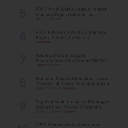
PPPK Paruh Waktu Lingkup Pemkab
Mamasa Segera Dilantik, Ini
Breaking News
Jadwalnya!
4.617 P3K Paruh Waktu di Mamasa
Segera Dilantik, Ini Sistem
Mamasa
Penggajiannya!
Keluarga Korban Dugaan
Pemerkosaan Oleh Oknum PNS Desak
Sulawesi Barat
Transparansi Kejari Mamasa
Wanita di Majene Ditemukan Tewas
Terbakar di Kamar, Penyebab Masih
Breaking News
Majene
Misterius
Pegawai Bank Ditemukan Meninggal
dalam Kamar Pondok 3R Majene,
Breaking News
Majene
Polisi Lakukan Penyelidikan
DPRD Mamasa Kritik Keseriusan