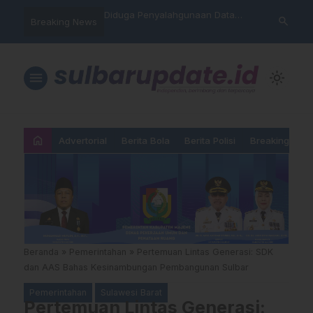
nyalahgunaan Data
Sat Reskrim Polres Majene
Aktivis “War
search
Breaking News
 Warga Mamasa Kaget
Launching Unit Reaksi Cepat
Mamasa: “KU
ercatat Menunggak di
Nama, Atura
Dipermainka
menu
light_mode
home
Advertorial
Berita Bola
Berita Polisi
Breaking New
Beranda
»
Pemerintahan
»
Pertemuan Lintas Generasi: SDK
dan AAS Bahas Kesinambungan Pembangunan Sulbar
Pemerintahan
Sulawesi Barat
Pertemuan Lintas Generasi: