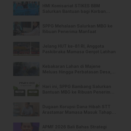
HMI Komisariat STIKES BBM
Salurkan Bantuan bagi Korban
Kebakaran di Limboro
SPPG Mehalaan Salurkan MBG ke
Ribuan Penerima Manfaat
Jelang HUT ke-81 RI, Anggota
Paskibraka Mamasa Genjot Latihan
Kebakaran Lahan di Majene
Meluas Hingga Perbatasan Desa,
Warga Soroti Dugaan Kelalaian
Pemilik Lahan
Hari ini, SPPG Bambang Salurkan
Bantuan MBG ke Ribuan Penerima
Manfaat
Dugaan Korupsi Dana Hibah STT
Arastamar Mamasa Masuk Tahap
Pralidik, 19 Saksi Terperiksa
APMF 2026 Bali Bahas Strategi