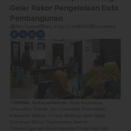
Gelar Rakor Pengelolaan Data
Pembangunan
account_circle
calendar_month
visibility
comment
Ruly Syamsil
Sen, 9 Mar 2026
303
0 komentar
TOBADAK
,
Sulbarupdate.id
– Dinas Komunikasi,
Informatika, Statistik, dan Persandian (Diskominfo)
Kabupaten Mamuju Tengah (Mateng) gelar Rapat
Koordinasi (Rakor) Implementasi Standar
Penyelenggaraan dan Penguatan Prinsip Satu Data