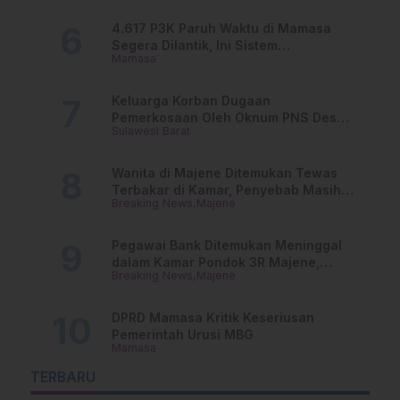
4.617 P3K Paruh Waktu di Mamasa
Segera Dilantik, Ini Sistem
Mamasa
Penggajiannya!
Keluarga Korban Dugaan
Pemerkosaan Oleh Oknum PNS Desak
Sulawesi Barat
Transparansi Kejari Mamasa
Wanita di Majene Ditemukan Tewas
Terbakar di Kamar, Penyebab Masih
Breaking News
Majene
Misterius
Pegawai Bank Ditemukan Meninggal
dalam Kamar Pondok 3R Majene,
Breaking News
Majene
Polisi Lakukan Penyelidikan
DPRD Mamasa Kritik Keseriusan
Pemerintah Urusi MBG
Mamasa
TERBARU