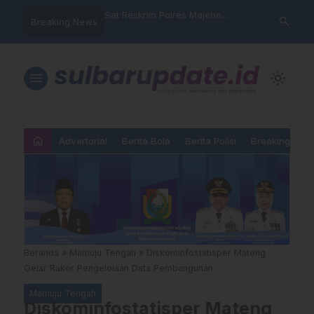
nyalahgunaan Data
Sat Reskrim Polres Majene
Aktivis “War
search
Breaking News
 Warga Mamasa Kaget
Launching Unit Reaksi Cepat
Mamasa: “KU
ercatat Menunggak di
Nama, Atura
Dipermainka
menu
light_mode
home
Advertorial
Berita Bola
Berita Polisi
Breaking New
Beranda
»
Mamuju Tengah
»
Diskominfostatisper Mateng
Gelar Rakor Pengelolaan Data Pembangunan
Mamuju Tengah
Diskominfostatisper Mateng