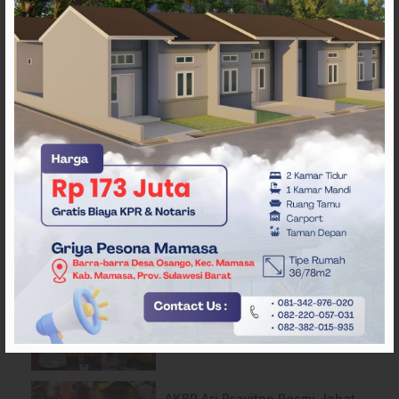
ARTIKEL TERKAIT
Bupati Mamuju Tengah
Serahkan SK NIPD ke
Perangkat Desa
Polres Mamuju Tengah
Ungkap 10 Kasus Narkoba
Dalam 3 Bulan
AKBP Ari Prayitno Resmi Jabat