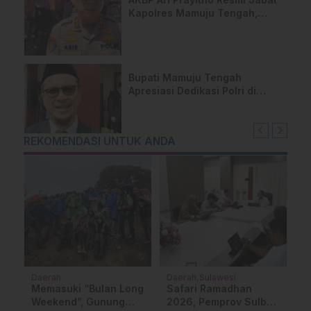
Kapolres Mamuju Tengah,
Komitmen Lanjutkan Program
Positif
Bupati Mamuju Tengah
Apresiasi Dedikasi Polri di
Bumi Lalla’ Tassisara’
REKOMENDASI UNTUK ANDA
Daerah
Daerah
Sulawesi
P
Su
Memasuki “Bulan Long
Safari Ramadhan
D
ni
Weekend”, Gunung
2026, Pemprov Sulbar
S