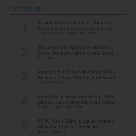
Gandang Dewata
Siapkan Ribuan
P
Mulai Dibanjiri Pendaki
Sembako
TERPOPULER
K
P
Komitmen Ratih Megasari Singkarru,
Perjuangkan Beasiswa Pendidikan
Advertorial
Nasional
Pendidikan
Dari PAUD Hingga Perguruan Tinggi
Tindaklanjuti Keputusan Gubernur,
Bupati Mamasa Imbau Camat, Desa
Mamasa
dan Lurah
Akun Medsos Istri Wakil Ketua DPRD
Mamasa Diduga Diretas, Andi Aswiwin
Sulawesi Barat
Buka Suara
Pendaftaran Beasiswa Sulbar 2026
Dibuka, Cek Syarat dan Cara Daftar
Pendidikan
Sulawesi Barat
Online
PPPK Paruh Waktu Lingkup Pemkab
Mamasa Segera Dilantik, Ini
Breaking News
Jadwalnya!