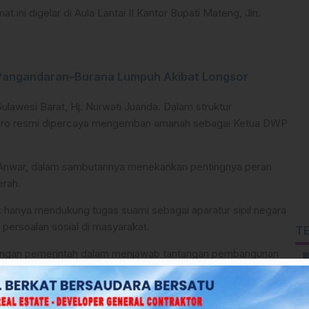
ini digelar di Aula Lantai II Kantor Bupati Mateng, Jln.
 Pangandaran–Burana Lumpuh Akibat Longsor
lawesi Barat, Hj. Nurwati Juanda. Dalam struktur
 Bero resmi dipercaya mengemban amanah sebagai Ketua DWP
y Anwar, dalam sambutannya menekankan pentingnya peran
erah.
ak hanya mendukung tugas suami sebagai aparatur sipil negara
 persoalan sosial di masyarakat.
T
dengan pemerintah dalam menjawab tantangan pembangunan
enggerak yang inovatif,” ujar Askary.
 krusial yang menjadi tantangan besar di Mamuju Tengah. Yakni