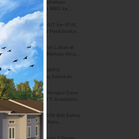
SPPG Mehalaan
Salurkan MBG ke
Ribuan Penerima
Manfaat
Jelang HUT ke-81 RI,
Anggota Paskibraka
Mamasa Genjot
Latihan
Kebakaran Lahan di
Majene Meluas Hingga
Perbatasan Desa,
Warga Soroti Dugaan
Hari ini, SPPG
Kelalaian Pemilik Lahan
Bambang Salurkan
Bantuan MBG ke
Ribuan Penerima
Dugaan Korupsi Dana
Manfaat
Hibah STT Arastamar
Mamasa Masuk Tahap
Pralidik, 19 Saksi
APMF 2026 Bali Bahas
Terperiksa
Strategi Baru
Pemasaran Digital
Pengusulan 3 Besar