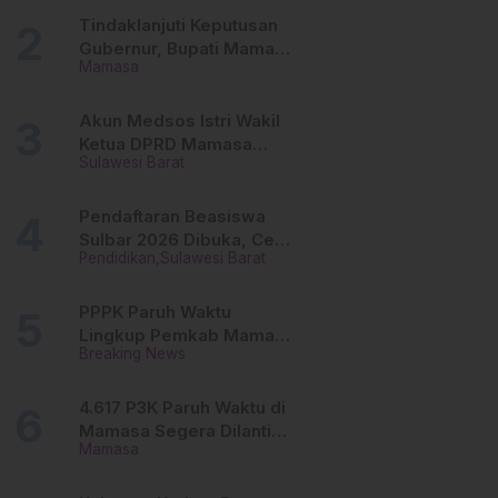
Tinggi
Tindaklanjuti Keputusan
Gubernur, Bupati Mamasa
Mamasa
Imbau Camat, Desa dan
Lurah
Akun Medsos Istri Wakil
Ketua DPRD Mamasa
Sulawesi Barat
Diduga Diretas, Andi
Aswiwin Buka Suara
Pendaftaran Beasiswa
Sulbar 2026 Dibuka, Cek
Pendidikan
Sulawesi Barat
Syarat dan Cara Daftar
Online
PPPK Paruh Waktu
Lingkup Pemkab Mamasa
Breaking News
Segera Dilantik, Ini
Jadwalnya!
4.617 P3K Paruh Waktu di
Mamasa Segera Dilantik,
Mamasa
Ini Sistem Penggajiannya!