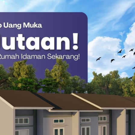
ing dan anak putus sekolah.
mbinaan sejak dini untuk menyiapkan “Generasi Emas 2045″.
n Tim Penggerak PKK dan pemerintah daerah guna menekan
memerlukan kolaborasi dengan organisasi di luar pemerintah
ini sangat dibutuhkan,” tambahnya.
di Kota Dingin
presiasi atas dedikasi DWP selama ini. Namun, ia
t organisasi untuk terus bertransformasi.
rganisasi semakin tinggi. Kita harus tetap solid, menciptakan
 agar setiap permasalahan dapat diselesaikan bersama-sama
,” pungkasnya.
ajaran pejabat lingkup Pemkab Mamuju Tengah serta tokoh