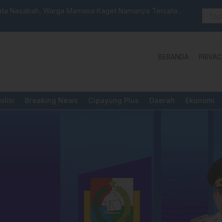
ata Nasabah, Warga Mamasa Kaget Namanya Tercatat
Sat Reskri
BERANDA
PRIVAC
olisi
Breaking News
Cipayung Plus
Daerah
Ekonomi