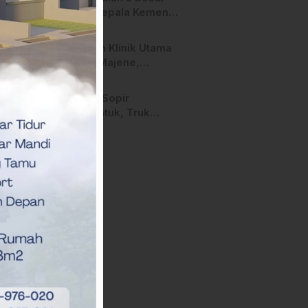
Calon Kepala Kemenag
Polman Disorot
Aktivis, Riskul:”Ada
Layanan Klinik Utama
Dugaan Nepotisme “
Sehati Majene,
Dikeluhkan Pasien
Pengguna BPJS Gratis
Diduga Sopir
Mengantuk, Truk
Hantam Tiga Rumah di
Majene