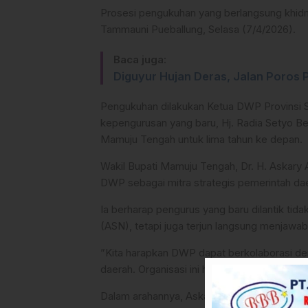
Prosesi pengukuhan yang berlangsung khidmat 
Tammauni Pueballung, Selasa (7/4/2026).
Baca juga:
Diguyur Hujan Deras, Jalan Poros
​Pengukuhan dilakukan Ketua DWP Provinsi Su
kepengurusan yang baru, Hj. Radia Setyo
Mamuju Tengah untuk lima tahun ke depan.
​Wakil Bupati Mamuju Tengah, Dr. H. Askar
DWP sebagai mitra strategis pemerintah da
Ia berharap pengurus yang baru dilantik tid
(ASN), tetapi juga terjun langsung menjawab
​”Kita harapkan DWP dapat berkolaborasi 
daerah. Organisasi ini harus menjadi mesin p
​Dalam arahannya, Askary menyoroti tiga isu