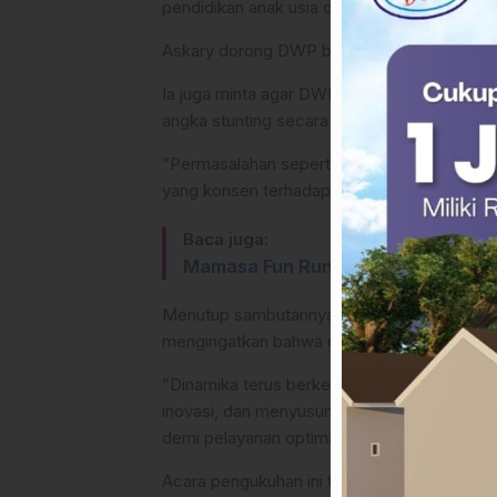
pendidikan anak usia dini, penanganan stunt
Askary dorong DWP berikan edukasi dan pe
​Ia juga minta agar DWP bersinergi denga
angka stunting secara signifikan.
​”Permasalahan seperti anak putus sekolah 
yang konsen terhadap isu tersebut. Sinergi 
Baca juga:
Mamasa Fun Run 2026, Pesona Lari 
​Menutup sambutannya, Askary memberikan a
mengingatkan bahwa dinamika zaman menuntu
​”Dinamika terus berkembang dan tantangan o
inovasi, dan menyusun strategi yang tepat
demi pelayanan optimal kepada masyarakat
​Acara pengukuhan ini turut dihadiri oleh j