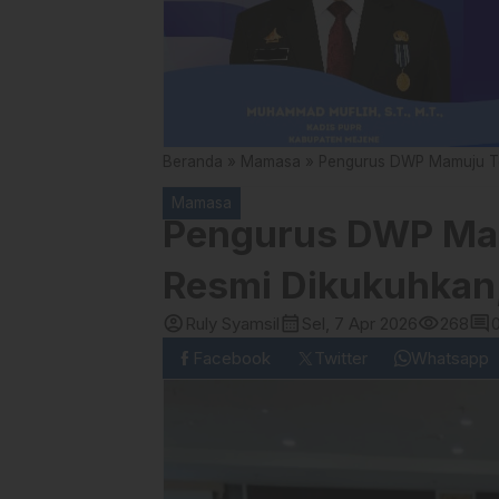
Beranda
»
Mamasa
»
Pengurus DWP Mamuju Te
Mamasa
Pengurus DWP Ma
Resmi Dikukuhkan,
account_circle
calendar_month
visibility
comment
Ruly Syamsil
Sel, 7 Apr 2026
268
Facebook
Twitter
Whatsapp