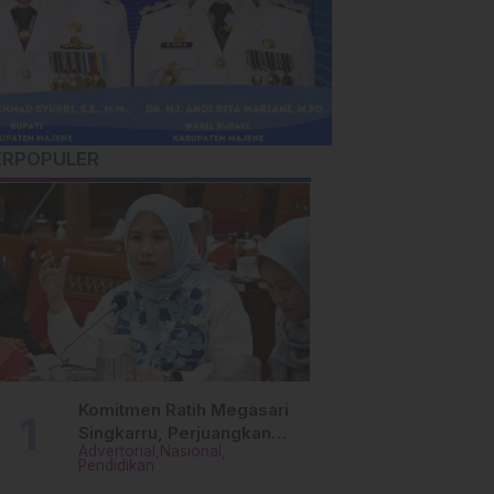
ERPOPULER
Komitmen Ratih Megasari
Singkarru, Perjuangkan
Advertorial
Nasional
Beasiswa Pendidikan Dari
Pendidikan
PAUD Hingga Perguruan