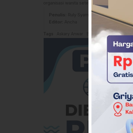
organisasi wanita setempat.(*)
Penulis
: Ruly Syamsil
Editor
: Ancha
Tags
Askary Anwar
Berita Mamuju tengah