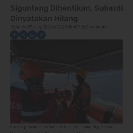
Siguntang Dihentikan, Suhardi
Dinyatakan Hilang
account_circle
calendar_month
visibility
comment
Ancha
Jum, 12 Des 2025
407
0 komentar
Proses pencarian korban KM. Bukit Siguntang di perairan