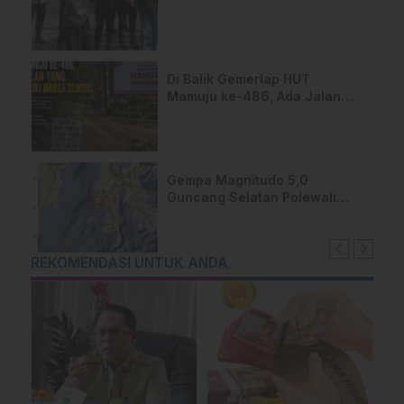
Sulbar Usut Proyek Jalan
Uhailanu–Ralleanak Rp6,3
Miliar
Di Balik Gemerlap HUT
Mamuju ke-486, Ada Jalan
yang Dipeluk Warga Sendiri
Gempa Magnitudo 5,0
Guncang Selatan Polewali
Mandar, Warga Majene
Berhamburan Keluar Rumah
REKOMENDASI UNTUK ANDA