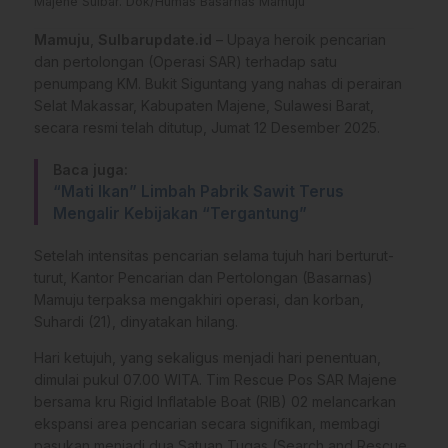
Majene Sulbar. Dok/Humas Basarnas Mamuju
Mamuju
,
Sulbarupdate.id
– Upaya heroik pencarian
dan pertolongan (Operasi SAR) terhadap satu
penumpang KM. Bukit Siguntang yang nahas di perairan
Selat Makassar, Kabupaten Majene, Sulawesi Barat,
secara resmi telah ditutup, Jumat 12 Desember 2025.
Baca juga:
“Mati Ikan” Limbah Pabrik Sawit Terus
Mengalir Kebijakan “Tergantung”
Setelah intensitas pencarian selama tujuh hari berturut-
turut, Kantor Pencarian dan Pertolongan (Basarnas)
Mamuju terpaksa mengakhiri operasi, dan korban,
Suhardi (21), dinyatakan hilang.
Hari ketujuh, yang sekaligus menjadi hari penentuan,
dimulai pukul 07.00 WITA. Tim Rescue Pos SAR Majene
bersama kru Rigid Inflatable Boat (RIB) 02 melancarkan
ekspansi area pencarian secara signifikan, membagi
pasukan menjadi dua Satuan Tugas (Search and Rescue