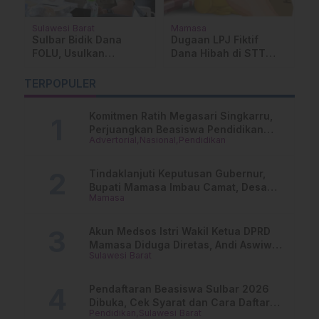
Sulawesi Barat
Mamasa
P
Su
Sulbar Bidik Dana
Dugaan LPJ Fiktif
M
FOLU, Usulkan
Dana Hibah di STT
T
Program Pelestarian
Arastamar Mamasa,
S
Hutan ke Pusat
Rektor Masih Bungkam
TERPOPULER
S
D
Komitmen Ratih Megasari Singkarru,
Perjuangkan Beasiswa Pendidikan
Advertorial
Nasional
Pendidikan
Dari PAUD Hingga Perguruan Tinggi
Tindaklanjuti Keputusan Gubernur,
Bupati Mamasa Imbau Camat, Desa
Mamasa
dan Lurah
Akun Medsos Istri Wakil Ketua DPRD
Mamasa Diduga Diretas, Andi Aswiwin
Sulawesi Barat
Buka Suara
Pendaftaran Beasiswa Sulbar 2026
Dibuka, Cek Syarat dan Cara Daftar
Pendidikan
Sulawesi Barat
Online