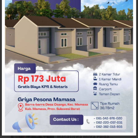
ARTIKEL TERKAIT
Pergantian Wakil Gubernur
Sulbar Mengerucut, Demokrat
Kantongi SK DPP untuk
Samsul Samad
Diduga Bermasalah,
Mahasiswa Minta Polda