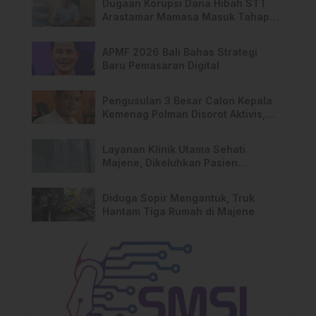
Dugaan Korupsi Dana Hibah STT
Arastamar Mamasa Masuk Tahap
Pralidik, 19 Saksi Terperiksa
APMF 2026 Bali Bahas Strategi
Baru Pemasaran Digital
Pengusulan 3 Besar Calon Kepala
Kemenag Polman Disorot Aktivis,
Riskul:”Ada Dugaan Nepotisme “
Layanan Klinik Utama Sehati
Majene, Dikeluhkan Pasien
Pengguna BPJS Gratis
Diduga Sopir Mengantuk, Truk
Hantam Tiga Rumah di Majene