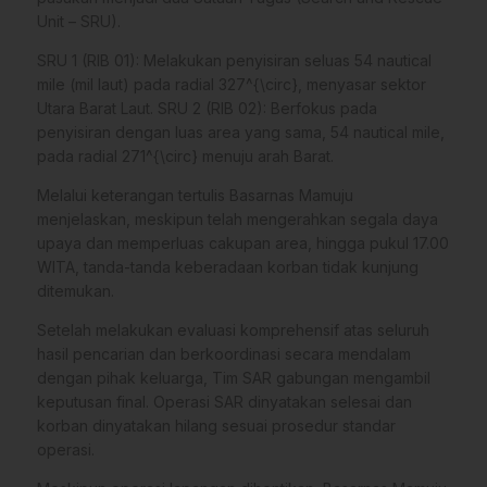
Unit – SRU).
SRU 1 (RIB 01): Melakukan penyisiran seluas 54 nautical
mile (mil laut) pada radial 327^{\circ}, menyasar sektor
Utara Barat Laut. SRU 2 (RIB 02): Berfokus pada
penyisiran dengan luas area yang sama, 54 nautical mile,
pada radial 271^{\circ} menuju arah Barat.
Melalui keterangan tertulis Basarnas Mamuju
menjelaskan, meskipun telah mengerahkan segala daya
upaya dan memperluas cakupan area, hingga pukul 17.00
WITA, tanda-tanda keberadaan korban tidak kunjung
ditemukan.
Setelah melakukan evaluasi komprehensif atas seluruh
hasil pencarian dan berkoordinasi secara mendalam
dengan pihak keluarga, Tim SAR gabungan mengambil
keputusan final. Operasi SAR dinyatakan selesai dan
korban dinyatakan hilang sesuai prosedur standar
operasi.