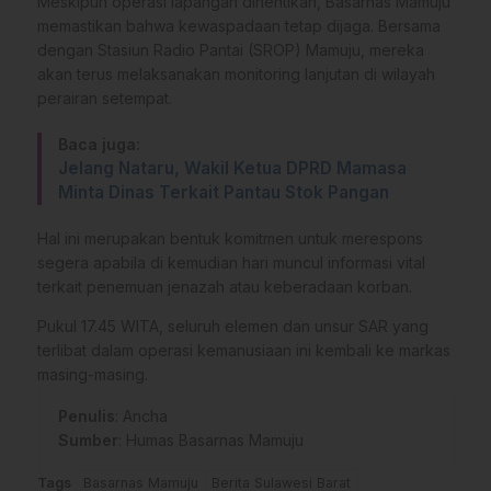
Meskipun operasi lapangan dihentikan, Basarnas Mamuju
memastikan bahwa kewaspadaan tetap dijaga. Bersama
dengan Stasiun Radio Pantai (SROP) Mamuju, mereka
akan terus melaksanakan monitoring lanjutan di wilayah
perairan setempat.
Baca juga:
Jelang Nataru, Wakil Ketua DPRD Mamasa
Minta Dinas Terkait Pantau Stok Pangan
Hal ini merupakan bentuk komitmen untuk merespons
segera apabila di kemudian hari muncul informasi vital
terkait penemuan jenazah atau keberadaan korban.
Pukul 17.45 WITA, seluruh elemen dan unsur SAR yang
terlibat dalam operasi kemanusiaan ini kembali ke markas
masing-masing.
Penulis
: Ancha
Sumber
:
Humas Basarnas Mamuju
Tags
Basarnas Mamuju
Berita Sulawesi Barat