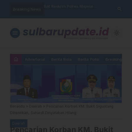
nyalahgunaan Data
Sat Reskrim Polres Majene
Aktivis “War
search
Breaking News
 Warga Mamasa Kaget
Launching Unit Reaksi Cepat
Mamasa: “KU
ercatat Menunggak di
Nama, Atura
Dipermainka
menu
light_mode
home
Advertorial
Berita Bola
Berita Polisi
Breaking New
Beranda
»
Daerah
»
Pencarian Korban KM. Bukit Siguntang
Dihentikan, Suhardi Dinyatakan Hilang
Daerah
Pencarian Korban KM. Bukit