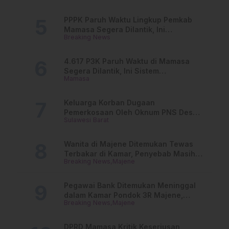
PPPK Paruh Waktu Lingkup Pemkab
Mamasa Segera Dilantik, Ini
Breaking News
Jadwalnya!
4.617 P3K Paruh Waktu di Mamasa
Segera Dilantik, Ini Sistem
Mamasa
Penggajiannya!
Keluarga Korban Dugaan
Pemerkosaan Oleh Oknum PNS Desak
Sulawesi Barat
Transparansi Kejari Mamasa
Wanita di Majene Ditemukan Tewas
Terbakar di Kamar, Penyebab Masih
Breaking News
Majene
Misterius
Pegawai Bank Ditemukan Meninggal
dalam Kamar Pondok 3R Majene,
Breaking News
Majene
Polisi Lakukan Penyelidikan
DPRD Mamasa Kritik Keseriusan