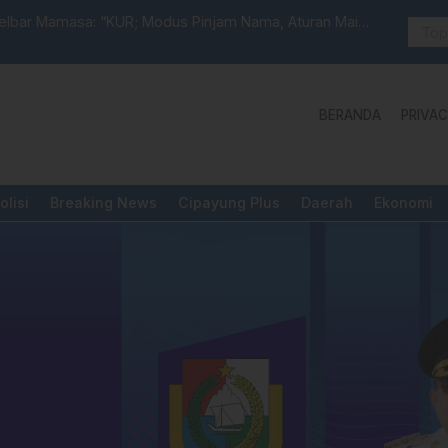
selbar Mamasa: “KUR; Modus Pinjam Nama, Aturan Main
Idul Adha:
BERANDA
PRIVAC
olisi
Breaking News
Cipayung Plus
Daerah
Ekonomi