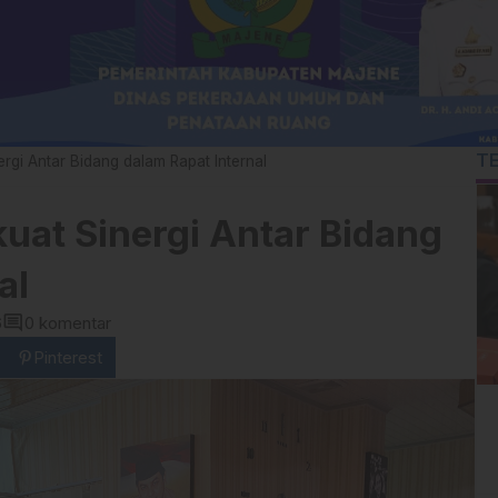
T
rgi Antar Bidang dalam Rapat Internal
uat Sinergi Antar Bidang
nal
comment
6
0 komentar
Pinterest