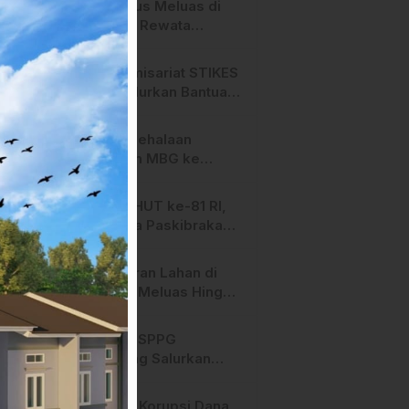
Api Terus Meluas di
Salurano Resmi
Gunung Rewata
Bergulir
Majene
HMI Komisariat STIKES
BBM Salurkan Bantuan
bagi Korban Kebakaran
di Limboro
SPPG Mehalaan
Salurkan MBG ke
Ribuan Penerima
Manfaat
Jelang HUT ke-81 RI,
Anggota Paskibraka
Mamasa Genjot
Latihan
Kebakaran Lahan di
Majene Meluas Hingga
Perbatasan Desa,
Warga Soroti Dugaan
Hari ini, SPPG
Kelalaian Pemilik Lahan
Bambang Salurkan
Bantuan MBG ke
Ribuan Penerima
Dugaan Korupsi Dana