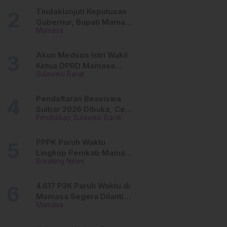
Tinggi
Tindaklanjuti Keputusan
Gubernur, Bupati Mamasa
Mamasa
Imbau Camat, Desa dan
Lurah
Akun Medsos Istri Wakil
Ketua DPRD Mamasa
Sulawesi Barat
Diduga Diretas, Andi
Aswiwin Buka Suara
Pendaftaran Beasiswa
Sulbar 2026 Dibuka, Cek
Pendidikan
Sulawesi Barat
Syarat dan Cara Daftar
Online
PPPK Paruh Waktu
Lingkup Pemkab Mamasa
Breaking News
Segera Dilantik, Ini
Jadwalnya!
4.617 P3K Paruh Waktu di
Mamasa Segera Dilantik,
Mamasa
Ini Sistem Penggajiannya!