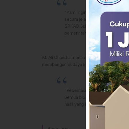
“Kami ingin memastikan bahwa s
secara jelas, serta mampu bersin
BPKAD Sulbar dapat memberikan 
pemerintahan yang lebih transpar
M. Ali Chandra menambahkan, penguatan siner
membangun budaya kerja yang kolaboratif.
“Keberhasilan pengelolaan keuang
Semua bidang harus bergerak be
hasil yang berkualitas,” tambahny
Baca juga: