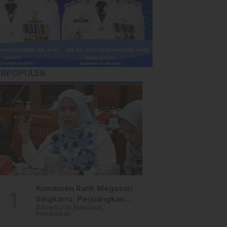
ERPOPULER
Komitmen Ratih Megasari
Singkarru, Perjuangkan
Advertorial
Nasional
Beasiswa Pendidikan Dari
Pendidikan
PAUD Hingga Perguruan