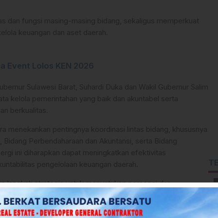
as dan fungsi masing-masing bidang, sekaligus memperkuat
kelola keuangan dan aset daerah.
iga Event Lolos KEN 2026
Gubernur Sulawesi Barat, Suhardi Duka dan Wakil Gubernur Salim
a kelola pemerintahan yang baik dan akuntabel serta
n berkualitas.
a menekankan pentingnya koordinasi lintas bidang, khususnya
, Bidang Perbendaharaan dan Akuntansi, serta Bidang
rgi ini diharapkan dapat meningkatkan efektivitas
T
untabilitas pengelolaan keuangan daerah.
kan langkah strategis untuk menyatukan persepsi dan