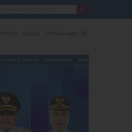
 Jalan Pengorbanan, Ketundukan dan Kemanusiaan
search
light_mode
Y POLICY
REDAKSI
TENTANG KAMI
Hukum & Kriminal
Internasional
Kehutanan & Perkebunan