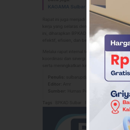
KAGAMA Sulbar Berperan Strategi
Rapat ini juga menjadi momentum evaluasi in
kerja yang selaras dengan arah kebijakan P
ini, diharapkan BPKAD Sulbar mampu menghad
efektif, efisien, dan berdaya guna.
Melalui rapat internal tersebut, BPKAD Su
koordinasi dan sinergi antar bidang, seh
serta meningkatkan kepercayaan publik ter
Penulis
: sulbarupdate.id
Editor
: Amr
Sumber
:
Humas Pemprov Sulbar
Tags
BPKAD Sulbar
Pemprov Sulbar