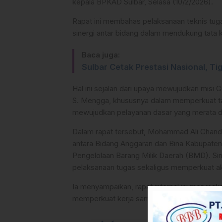
kepala BPKAD Sulbar, Selasa (10/2/2026).
Rapat ini membahas pelaksanaan teknis tug
sinergi antar bidang dalam mendukung tata 
Baca juga:
Sulbar Cetak Prestasi Nasional, T
Hal ini sejalan dari upaya mewujudkan misi 
S. Mengga, khususnya dalam memperkuat tat
mewujudkan pelayanan dasar yang merata da
Dalam rapat tersebut, Mohammad Ali Chandr
antara Bidang Anggaran dan Bina Kabupaten
Pengelolaan Barang Milik Daerah (BMD). Sine
pelaksanaan tugas sekaligus memperkuat ak
Ia menyampaikan, rapat internal ini merupa
memperkuat kerja sama antar bidang.