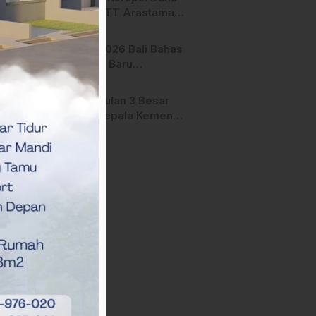
Manfaat
Hibah STT Arastamar
Mamasa Masuk Tahap
Pralidik, 19 Saksi
APMF 2026 Bali Bahas
Terperiksa
Strategi Baru
Pemasaran Digital
Pengusulan 3 Besar
Calon Kepala Kemenag
Polman Disorot
Aktivis, Riskul:”Ada
Dugaan Nepotisme “