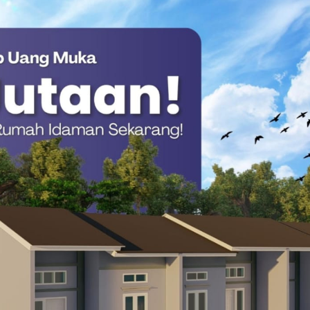
etiap bidang memahami tugas dan fungsinya
ergi satu sama lain. Dengan koordinasi yang baik,
kontribusi nyata dalam mendukung tata kelola
an dan akuntabel,” ujar Ali Chandra.
gi antar bidang bukan hanya soal teknis, tetapi juga
an daerah tidak bisa dicapai secara parsial.
rsama, saling mendukung, dan berorientasi pada
a.