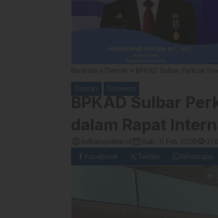
Beranda
»
Daerah
»
BPKAD Sulbar Perkuat Sine
Daerah
Sulawesi
BPKAD Sulbar Perk
dalam Rapat Inter
account_circle
calendar_month
visibility
sulbarupdate.id
Rab, 11 Feb 2026
27
Facebook
Twitter
Whatsapp