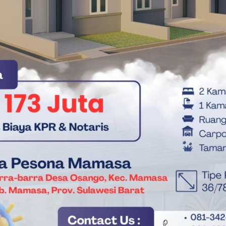
s Percepat Kerja Sama UGM–Pemprov Sulbar
ternal untuk memastikan bahwa setiap bidang memiliki strategi
emerintah Provinsi Sulawesi Barat. Dengan adanya konsolidasi
irkan tata kelola keuangan dan aset daerah yang lebih
lbar menegaskan komitmennya untuk terus memperkuat
ingga mampu mendukung pencapaian target pembangunan daerah
hadap pengelolaan keuangan pemerintah. (*)