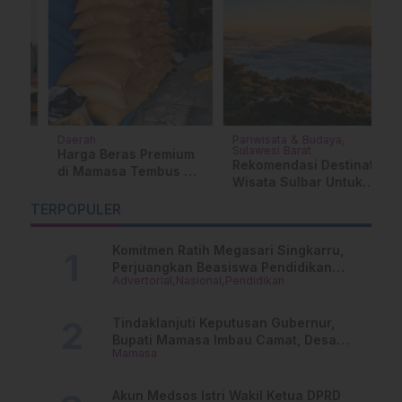
Daerah
Pariwisata & Budaya
Be
Sulawesi Barat
M
d
Harga Beras Premium
Rekomendasi Destinati
P
di Mamasa Tembus Rp
Wisata Sulbar Untuk
A
15 Ribu per Liter
Liburan Akhir Tahun
K
…
TERPOPULER
G
L
Komitmen Ratih Megasari Singkarru,
Perjuangkan Beasiswa Pendidikan
Advertorial
Nasional
Pendidikan
Dari PAUD Hingga Perguruan Tinggi
Tindaklanjuti Keputusan Gubernur,
Bupati Mamasa Imbau Camat, Desa
Mamasa
dan Lurah
Akun Medsos Istri Wakil Ketua DPRD