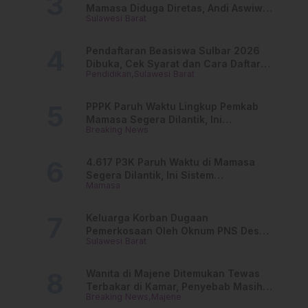
Mamasa Diduga Diretas, Andi Aswiwin
Sulawesi Barat
Buka Suara
Pendaftaran Beasiswa Sulbar 2026
Dibuka, Cek Syarat dan Cara Daftar
Pendidikan
Sulawesi Barat
Online
PPPK Paruh Waktu Lingkup Pemkab
Mamasa Segera Dilantik, Ini
Breaking News
Jadwalnya!
4.617 P3K Paruh Waktu di Mamasa
Segera Dilantik, Ini Sistem
Mamasa
Penggajiannya!
Keluarga Korban Dugaan
Pemerkosaan Oleh Oknum PNS Desak
Sulawesi Barat
Transparansi Kejari Mamasa
Wanita di Majene Ditemukan Tewas
Terbakar di Kamar, Penyebab Masih
Breaking News
Majene
Misterius