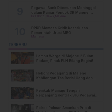
Pegawai Bank Ditemukan Meninggal
dalam Kamar Pondok 3R Majene,
Breaking News
Majene
Polisi Lakukan Penyelidikan
DPRD Mamasa Kritik Keseriusan
Pemerintah Urusi MBG
Mamasa
TERBARU
Lampu Warga di Majene 2 Bulan
Padam, Pihak PLN Bilang Begini!
Heboh! Pedagang di Majene
Kehilangan Tas Berisi Uang dan
Barang Penting
Pemkab Mamuju Tengah
Perpanjang Kontrak 316 Pegawai
PPPK Hingga 2028
Polres Polman Amankan Pria di