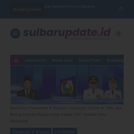
nyalahgunaan Data
Sat Reskrim Polres Majene
Aktivis “War
search
Breaking News
 Warga Mamasa Kaget
Launching Unit Reaksi Cepat
Mamasa: “KU
ercatat Menunggak di
Nama, Atura
Dipermainka
menu
light_mode
home
Advertorial
Berita Bola
Berita Polisi
Breaking New
Beranda
»
Pariwisata & Budaya
»
Anjungan Sulbar di TMII Jadi
Ruang Edukasi Budaya bagi Pelajar SDIT Mentari Ilmu
Karawang
Pariwisata & Budaya
Pendidikan