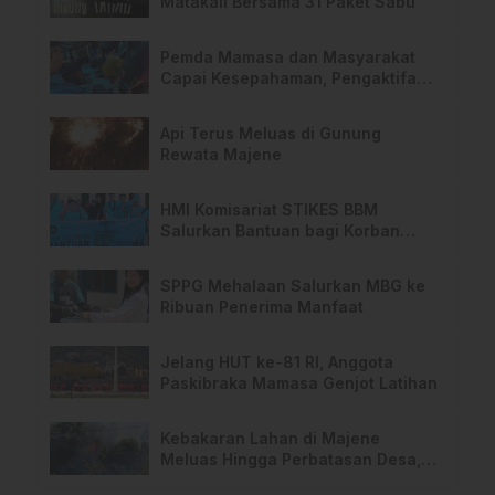
Matakali Bersama 31 Paket Sabu
Pemda Mamasa dan Masyarakat
Capai Kesepahaman, Pengaktifan
TPA Salurano
Api Terus Meluas di Gunung
Rewata Majene
HMI Komisariat STIKES BBM
Salurkan Bantuan bagi Korban
Kebakaran di Limboro
SPPG Mehalaan Salurkan MBG ke
Ribuan Penerima Manfaat
Jelang HUT ke-81 RI, Anggota
Paskibraka Mamasa Genjot Latihan
Kebakaran Lahan di Majene
Meluas Hingga Perbatasan Desa,
Warga Soroti Dugaan Kelalaian