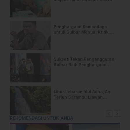
Penghargaan Kemendagri
untuk Sulbar Menuai Kritik,
“Prestasi di Atas Kertas,
Realitas Lapangan Masih
Layu”
Sukses Tekan Pengangguran,
Sulbar Raih Penghargaan
Provinsi Terbaik dari
Kemendagri
Libur Lebaran Idul Adha, Air
Terjun Sarambu Liawan
Mamasa Padat Pengunjung
REKOMENDASI UNTUK ANDA