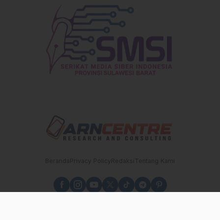
Pemilik Lahan
Beranda
Privacy Policy
Redaksi
Tentang Kami
sulbarupdate.id - Independen, Berimbang dan Terpercaya