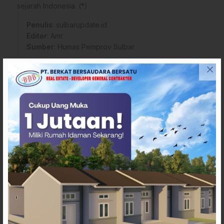
sejarah Indonesia. (*)
Penulis
: sulbarupdate.id
Editor
: Amr
Sumber
:
Humas Pemprov Sulbar
Tags
Anjungan Sulbar TMII
Pemprov Sulbar