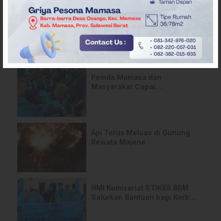
ARTIKEL TERKAIT
Pemda Mamasa dan
Masyarakat Capai
Kesepahaman, Pengaktifan
TPA Salurano
Api Terus Meluas di Gunung
Rewata Majene
HMI Komisariat STIKES BBM
Salurkan Bantuan bagi Korban
Kebakaran di Limboro