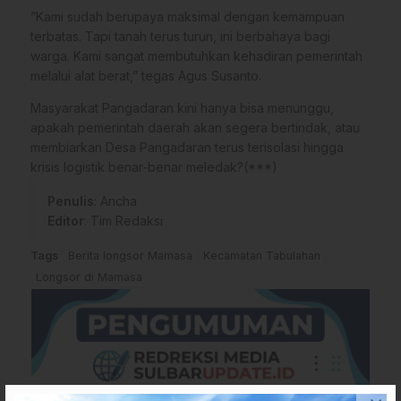
​”Kami sudah berupaya maksimal dengan kemampuan
terbatas. Tapi tanah terus turun, ini berbahaya bagi
warga. Kami sangat membutuhkan kehadiran pemerintah
melalui alat berat,” tegas Agus Susanto.
​Masyarakat Pangadaran kini hanya bisa menunggu,
apakah pemerintah daerah akan segera bertindak, atau
membiarkan Desa Pangadaran terus terisolasi hingga
krisis logistik benar-benar meledak?(***)
Penulis
: Ancha
Editor
: Tim Redaksi
Tags
Berita longsor Mamasa
Kecamatan Tabulahan
Longsor di Mamasa