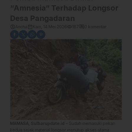
“Amnesia” Terhadap Longsor
Desa Pangadaran
account_circle
calendar_month
visibility
comment
Ancha
Kam, 14 Mei 2026
187
0 komentar
MAMASA
,
Sulbarupdate.id
– Sudah memasuki pekan
kedua sejak material longsor menutup akses utama