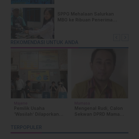
SPPG Mehalaan Salurkan
MBG ke Ribuan Penerima
Manfaat
REKOMENDASI UNTUK ANDA
Majene
Mamasa
H
Su
Pemilik Usaha
Mengenal Rudi, Calon
P
‘Wasilah’ Dilaporkan
Sekwan DPRD Mamasa
K
ke Polres Majene atas
yang Meniti Karier dari
P
Dugaan Kasus
Bawah
TERPOPULER
O
Penipuan