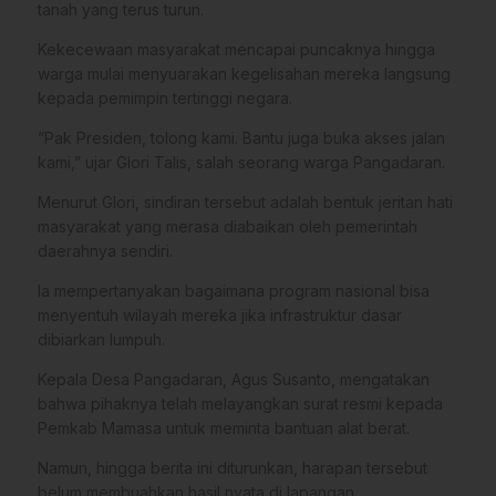
tanah yang terus turun.
​Kekecewaan masyarakat mencapai puncaknya hingga
warga mulai menyuarakan kegelisahan mereka langsung
kepada pemimpin tertinggi negara.
​”Pak Presiden, tolong kami. Bantu juga buka akses jalan
kami,” ujar Glori Talis, salah seorang warga Pangadaran.
​Menurut Glori, sindiran tersebut adalah bentuk jeritan hati
masyarakat yang merasa diabaikan oleh pemerintah
daerahnya sendiri.
Ia mempertanyakan bagaimana program nasional bisa
menyentuh wilayah mereka jika infrastruktur dasar
dibiarkan lumpuh.
​Kepala Desa Pangadaran, Agus Susanto, mengatakan
bahwa pihaknya telah melayangkan surat resmi kepada
Pemkab Mamasa untuk meminta bantuan alat berat.
Namun, hingga berita ini diturunkan, harapan tersebut
belum membuahkan hasil nyata di lapangan.