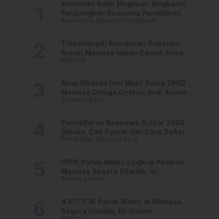
Komitmen Ratih Megasari Singkarru,
Perjuangkan Beasiswa Pendidikan
Advertorial
Nasional
Pendidikan
Dari PAUD Hingga Perguruan Tinggi
Tindaklanjuti Keputusan Gubernur,
Bupati Mamasa Imbau Camat, Desa
Mamasa
dan Lurah
Akun Medsos Istri Wakil Ketua DPRD
Mamasa Diduga Diretas, Andi Aswiwin
Sulawesi Barat
Buka Suara
Pendaftaran Beasiswa Sulbar 2026
Dibuka, Cek Syarat dan Cara Daftar
Pendidikan
Sulawesi Barat
Online
PPPK Paruh Waktu Lingkup Pemkab
Mamasa Segera Dilantik, Ini
Breaking News
Jadwalnya!
4.617 P3K Paruh Waktu di Mamasa
Segera Dilantik, Ini Sistem
Mamasa