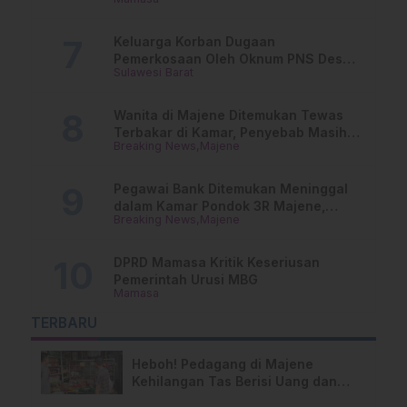
Penggajiannya!
Keluarga Korban Dugaan
Pemerkosaan Oleh Oknum PNS Desak
Sulawesi Barat
Transparansi Kejari Mamasa
Wanita di Majene Ditemukan Tewas
Terbakar di Kamar, Penyebab Masih
Breaking News
Majene
Misterius
Pegawai Bank Ditemukan Meninggal
dalam Kamar Pondok 3R Majene,
Breaking News
Majene
Polisi Lakukan Penyelidikan
DPRD Mamasa Kritik Keseriusan
Pemerintah Urusi MBG
Mamasa
TERBARU
Heboh! Pedagang di Majene
Kehilangan Tas Berisi Uang dan
Barang Penting