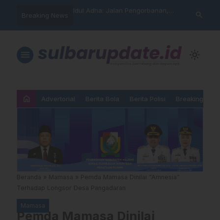
arning” BPD Sulselbar
Idul Adha: Jalan Pengorbanan,
PUPR Majene 
search
Breaking News
KUR; Modus Pinjam
Ketundukan dan Kemanusiaan
Lintas Lemba
ran Main Yang
Hadiri Sertij
kan”
Agama
menu
light_mode
home
Advertorial
Berita Bola
Berita Polisi
Breaking New
Beranda
»
Mamasa
»
Pemda Mamasa Dinilai “Amnesia”
Terhadap Longsor Desa Pangadaran
Mamasa
Pemda Mamasa Dinilai