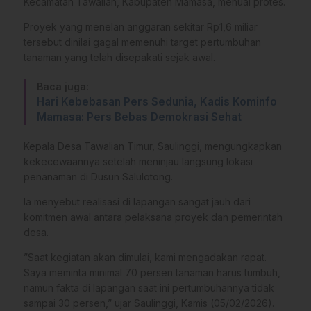
Kecamatan Tawalian, Kabupaten Mamasa, menuai protes.
Proyek yang menelan anggaran sekitar Rp1,6 miliar
tersebut dinilai gagal memenuhi target pertumbuhan
tanaman yang telah disepakati sejak awal.
Baca juga:
Hari Kebebasan Pers Sedunia, Kadis Kominfo
Mamasa: Pers Bebas Demokrasi Sehat
​Kepala Desa Tawalian Timur, Saulinggi, mengungkapkan
kekecewaannya setelah meninjau langsung lokasi
penanaman di Dusun Salulotong.
Ia menyebut realisasi di lapangan sangat jauh dari
komitmen awal antara pelaksana proyek dan pemerintah
desa.
​”Saat kegiatan akan dimulai, kami mengadakan rapat.
Saya meminta minimal 70 persen tanaman harus tumbuh,
namun fakta di lapangan saat ini pertumbuhannya tidak
sampai 30 persen,” ujar Saulinggi, Kamis (05/02/2026).