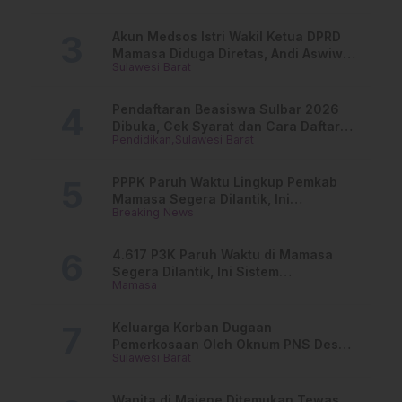
Akun Medsos Istri Wakil Ketua DPRD
Mamasa Diduga Diretas, Andi Aswiwin
Sulawesi Barat
Buka Suara
Pendaftaran Beasiswa Sulbar 2026
Dibuka, Cek Syarat dan Cara Daftar
Pendidikan
Sulawesi Barat
Online
PPPK Paruh Waktu Lingkup Pemkab
Mamasa Segera Dilantik, Ini
Breaking News
Jadwalnya!
4.617 P3K Paruh Waktu di Mamasa
Segera Dilantik, Ini Sistem
Mamasa
Penggajiannya!
Keluarga Korban Dugaan
Pemerkosaan Oleh Oknum PNS Desak
Sulawesi Barat
Transparansi Kejari Mamasa
Wanita di Majene Ditemukan Tewas