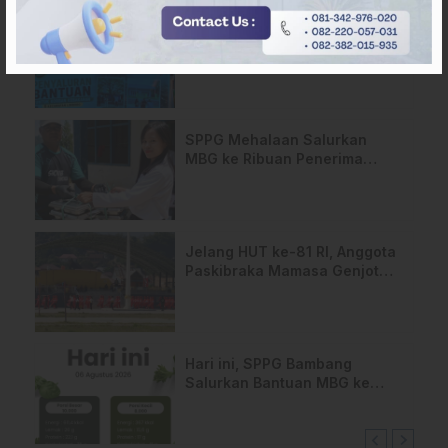
HMI Komisariat STIKES BBM
Salurkan Bantuan bagi Korban
Kebakaran di Limboro
SPPG Mehalaan Salurkan
MBG ke Ribuan Penerima
Manfaat
Jelang HUT ke-81 RI, Anggota
Paskibraka Mamasa Genjot
Latihan
Hari ini, SPPG Bambang
Salurkan Bantuan MBG ke
Ribuan Penerima Manfaat