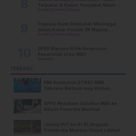
Terbakar di Kamar, Penyebab Masih
Breaking News
Majene
Misterius
Pegawai Bank Ditemukan Meninggal
dalam Kamar Pondok 3R Majene,
Breaking News
Majene
Polisi Lakukan Penyelidikan
DPRD Mamasa Kritik Keseriusan
Pemerintah Urusi MBG
Mamasa
TERBARU
HMI Komisariat STIKES BBM
Salurkan Bantuan bagi Korban
Kebakaran di Limboro
SPPG Mehalaan Salurkan MBG ke
Ribuan Penerima Manfaat
Jelang HUT ke-81 RI, Anggota
Paskibraka Mamasa Genjot Latihan