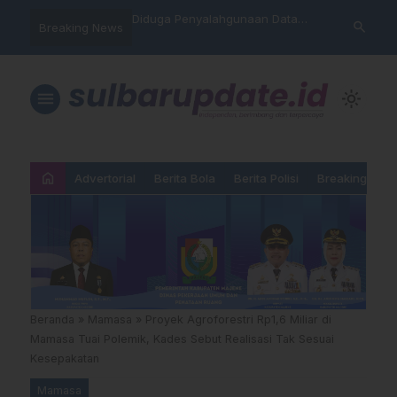
nyalahgunaan Data
Sat Reskrim Polres Majene
Aktivis “War
search
Breaking News
 Warga Mamasa Kaget
Launching Unit Reaksi Cepat
Mamasa: “KU
ercatat Menunggak di
Nama, Atura
Dipermainka
menu
light_mode
home
Advertorial
Berita Bola
Berita Polisi
Breaking New
Beranda
»
Mamasa
»
Proyek Agroforestri Rp1,6 Miliar di
Mamasa Tuai Polemik, Kades Sebut Realisasi Tak Sesuai
Kesepakatan
Mamasa