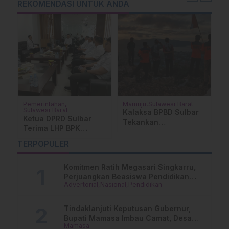
REKOMENDASI UNTUK ANDA
Pemerintahan
Mamuju
Sulawesi Barat
P
Sulawesi Barat
Su
Kalaksa BPBD Sulbar
Ketua DPRD Sulbar
K
Tekankan
Terima LHP BPK
8
Kesiapsiagaan TRC
Bidang Ketahanan
P
an
Hadapi Cuaca yang
TERPOPULER
Pangan
G
Fluktuatif
T
Komitmen Ratih Megasari Singkarru,
P
Perjuangkan Beasiswa Pendidikan
Advertorial
Nasional
Pendidikan
Dari PAUD Hingga Perguruan Tinggi
Tindaklanjuti Keputusan Gubernur,
Bupati Mamasa Imbau Camat, Desa
Mamasa
dan Lurah