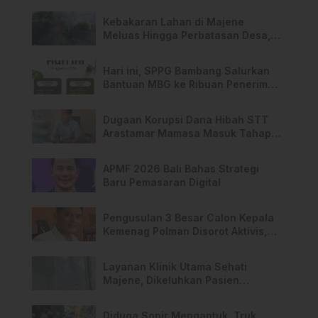
Kebakaran Lahan di Majene
Meluas Hingga Perbatasan Desa,
Warga Soroti Dugaan Kelalaian
Pemilik Lahan
Hari ini, SPPG Bambang Salurkan
Bantuan MBG ke Ribuan Penerima
Manfaat
Dugaan Korupsi Dana Hibah STT
Arastamar Mamasa Masuk Tahap
Pralidik, 19 Saksi Terperiksa
APMF 2026 Bali Bahas Strategi
Baru Pemasaran Digital
Pengusulan 3 Besar Calon Kepala
Kemenag Polman Disorot Aktivis,
Riskul:”Ada Dugaan Nepotisme “
Layanan Klinik Utama Sehati
Majene, Dikeluhkan Pasien
Pengguna BPJS Gratis
Diduga Sopir Mengantuk, Truk