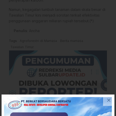
penyerapan karbon.
Namun, kegagalan tumbuh tanaman dalam skala besar di
Tawalian Timur kini menjadi sorotan terkait efektivitas
penggunaan anggaran miliaran rupiah tersebut.(*)
Penulis
: Ancha
Tags
Agroforestri di Mamasa
Berita mamasa
Tawalian Timur