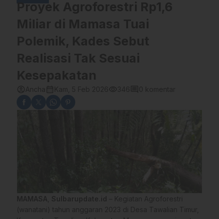
Proyek Agroforestri Rp1,6
Miliar di Mamasa Tuai
Polemik, Kades Sebut
Realisasi Tak Sesuai
Kesepakatan
account_circle
calendar_month
visibility
comment
Ancha
Kam, 5 Feb 2026
346
0 komentar
MAMASA
,
Sulbarupdate.id
– Kegiatan Agroforestri
(wanatani) tahun anggaran 2023 di Desa Tawalian Timur,