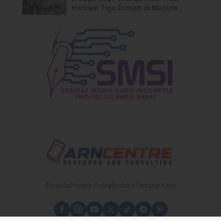
Hantam Tiga Rumah di Majene
Beranda
Privacy Policy
Redaksi
Tentang Kami