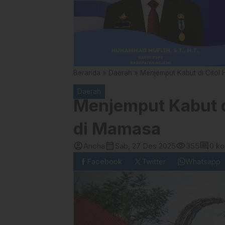
Beranda
»
Daerah
»
Menjemput Kabut di Citol H
Daerah
Menjemput Kabut di 
di Mamasa
account_circle
calendar_month
visibility
comment
Ancha
Sab, 27 Des 2025
355
0 k
Facebook
Twitter
Whatsapp