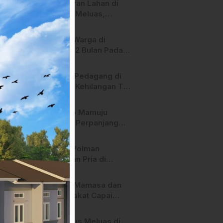
Kebakaran Lahan di
Nota Fiktif
Majene Meluas,
Mendekati Sekolah
dan Permukiman
Lampu Warga di
Warga
Majene 2 Bulan Padam,
Pihak PLN Bilang
Begini!
Heboh! Pedagang di
Majene Kehilangan Tas
Berisi Uang dan Barang
Penting
Pemkab Mamuju
Tengah Perpanjang
Kontrak 316 Pegawai
PPPK Hingga 2028
Polres Polman
Amankan Pria di
Matakali Bersama 31
Paket Sabu
Pemda Mamasa dan
Masyarakat Capai
Kesepahaman,
Pengaktifan TPA
Api Terus Meluas di