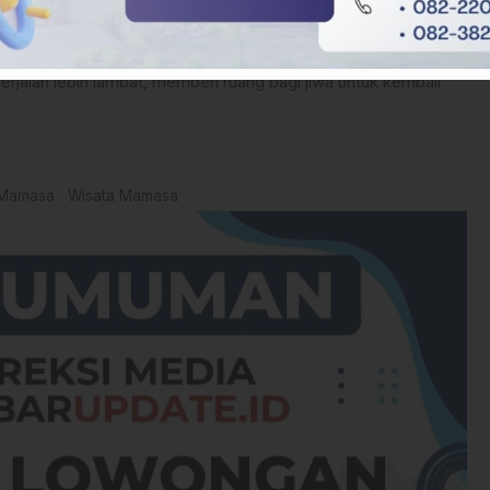
0, gerbang Citol Hill terbuka setiap hari bagi siapa saja yang
utinitas urban.
erjalan lebih lambat, memberi ruang bagi jiwa untuk kembali
 Mamasa
Wisata Mamasa