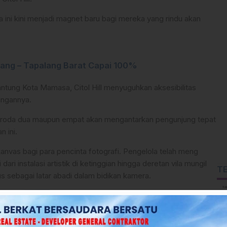
 ini kini menjadi magnet baru bagi mereka yang rindu akan
lang – Tapalang Barat Capai 100%
antung Kota Mamasa, Citol Hill menyuguhkan aksesibilitas
angannya.
 roda dua maupun empat akan mengantarkan pengunjung tepat
 ini.
h kanvas bagi para pencinta fotografi. Pengelola telah meng
dari instalasi artistik di ketinggian hingga deretan vila mungil
T
us sebagai latar abadi dalam bidikan kamera.