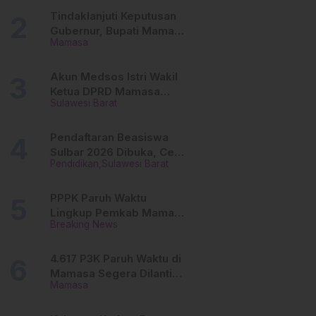
Tinggi
Tindaklanjuti Keputusan
Gubernur, Bupati Mamasa
Mamasa
Imbau Camat, Desa dan
Lurah
Akun Medsos Istri Wakil
Ketua DPRD Mamasa
Sulawesi Barat
Diduga Diretas, Andi
Aswiwin Buka Suara
Pendaftaran Beasiswa
Sulbar 2026 Dibuka, Cek
Pendidikan
Sulawesi Barat
Syarat dan Cara Daftar
Online
PPPK Paruh Waktu
Lingkup Pemkab Mamasa
Breaking News
Segera Dilantik, Ini
Jadwalnya!
4.617 P3K Paruh Waktu di
Mamasa Segera Dilantik,
Mamasa
Ini Sistem Penggajiannya!