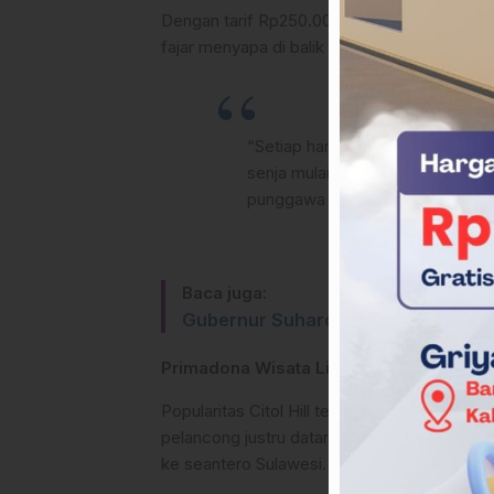
Dengan tarif Rp250.000 per malam, pengunju
fajar menyapa di balik bukit.
“Setiap hari libur, antusiasme p
senja mulai muncul hingga malam 
punggawa Citol Hill, Sabtu (27/12
Baca juga:
Gubernur Suhardi Duka, Resmi Lan
Primadona Wisata Lintas Daerah
Popularitas Citol Hill telah melintasi batas
pelancong justru datang dari luar daerah,
ke seantero Sulawesi.