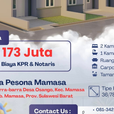
ng dapat beristirahat di villa yang nyaman sembari menunggu
engunjung melonjak drastis, terutama saat semburat
menyelimuti,” ujar Ronal (58), salah satu
/2025).
tik PP IPMAPUS Sulbar Periode 2025 – 2027
-batas administratif. Ronal mengungkapkan bahwa mayoritas
 membuktikan bahwa daya pikat Tondokbakaru telah menggema