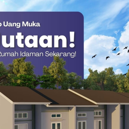
Tondok Bakaru
Ancha)
ana sepeda gantung menawarkan sensasi mendebarkan.
ngunjung dapat meluncur di atas utas baja, membelah angkasa
ill menyediakan fasilitas penginapan bagi pelancong yang ingin