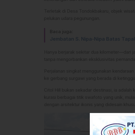
Terletak di Desa Tondokbakaru, objek wisata
pelukan udara pegunungan.
Baca juga:
Jembatan S. Nipa-Nipa Batas Tapa
Hanya berjarak sekitar dua kilometer—dari j
tanpa mengorbankan eksklusivitas pemand
Perjalanan singkat menggunakan kendaraan
ke gerbang surgawi yang berada di ketinggian
Citol Hill bukan sekadar destinasi, ia adala
kurasi berbagai titik swafoto yang unik, mulai 
dengan arsitektur ikonis yang didesain khus