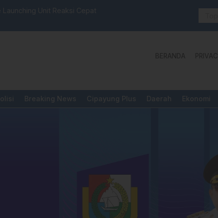
Aktivis “Warning” BPD Sulselbar Mamasa: “KUR; Modu
Yang Dipermainkan”
BERANDA
PRIVAC
olisi
Breaking News
Cipayung Plus
Daerah
Ekonomi