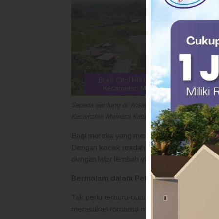
Sepeda gantung di Wisata Bukit Citol Hill, Desa 
Kecamatan Mamasa Kabupaten Mamasa. (Foto. 
Bagi mereka yang memburu adrenalin, wah
Dengan kocek rendah sebesar Rp15.000, pe
dengan latar lembah yang menghijau.
Bermalam dalam Pelukan Alam
Tak perlu terburu-buru untuk pulang. Citol H
merasakan romansa malam Mamasa.