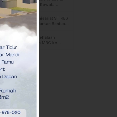
Salurano
Gunung Rewata
Majene
HMI Komisariat STIKES
BBM Salurkan Bantuan
bagi Korban Kebakaran
di Limboro
SPPG Mehalaan
Salurkan MBG ke
Ribuan Penerima
Manfaat