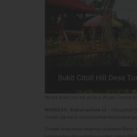
Wisata Bukit Citol Hill di Desa Wisata Tondo
MAMASA
,
Sulbarupdate.id
– Kabupaten M
seolah tak henti memamerkan kemolekan pa
Di balik rimbunnya vegetasi Sulawesi Barat,
ketenangan dan estetika modern yakni Bukit C