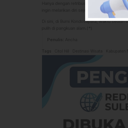
Hanya dengan retribusi masuk sebesar Rp5.00
ingin melarikan diri sejenak dari hiruk-pikuk r
Di sini, di Bumi Kondosapata, waktu seolah b
pulih di pangkuan alam.(*)
Penulis
: Ancha
Tags
Citol Hill
Destinasi Wisata
Kabupaten