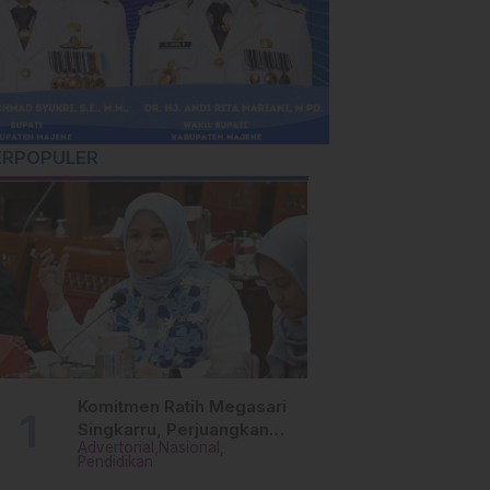
ERPOPULER
Komitmen Ratih Megasari
Singkarru, Perjuangkan
Advertorial
Nasional
Beasiswa Pendidikan Dari
Pendidikan
PAUD Hingga Perguruan