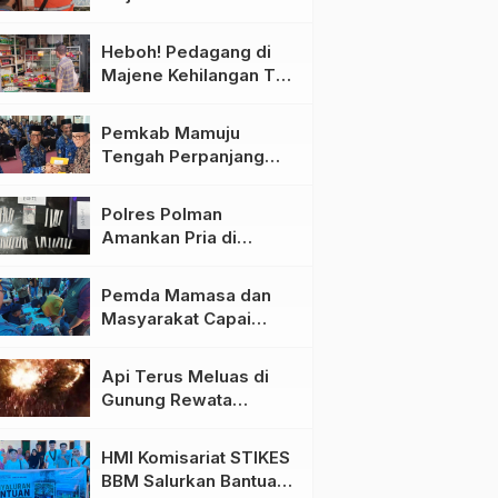
Pihak PLN Bilang
Begini!
Heboh! Pedagang di
Majene Kehilangan Tas
Berisi Uang dan Barang
Penting
Pemkab Mamuju
Tengah Perpanjang
Kontrak 316 Pegawai
PPPK Hingga 2028
Polres Polman
Amankan Pria di
Matakali Bersama 31
Paket Sabu
Pemda Mamasa dan
Masyarakat Capai
Kesepahaman,
Pengaktifan TPA
Api Terus Meluas di
Salurano
Gunung Rewata
Majene
HMI Komisariat STIKES
BBM Salurkan Bantuan