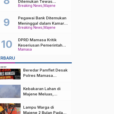
Ditemukan Tewas
Breaking News
Majene
Terbakar di Kamar,
Penyebab Masih
Misterius
Pegawai Bank Ditemukan
Meninggal dalam Kamar
Breaking News
Majene
Pondok 3R Majene, Polisi
Lakukan Penyelidikan
DPRD Mamasa Kritik
Keseriusan Pemerintah
Mamasa
Urusi MBG
ERBARU
Beredar Pamflet Desak
Polres Mamasa
Periksa Sopir Ibu
Bupati Terkait Dugaan
Kebakaran Lahan di
Nota Fiktif
Majene Meluas,
Mendekati Sekolah
dan Permukiman
Lampu Warga di
Warga
Majene 2 Bulan Padam,