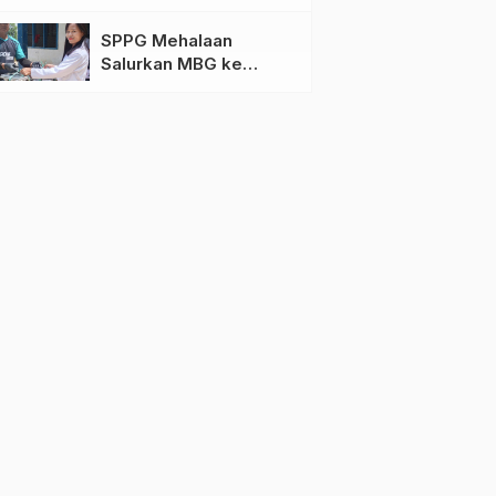
bagi Korban Kebakaran
di Limboro
SPPG Mehalaan
Salurkan MBG ke
Ribuan Penerima
Manfaat