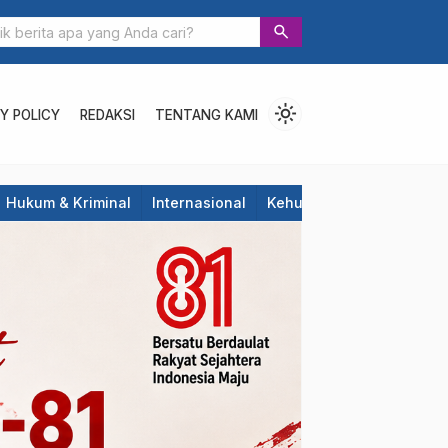
Aktivis “Warning” BPD Sulselbar Mamasa: “KUR; Mod
search
Yang Dipermainkan”
light_mode
Y POLICY
REDAKSI
TENTANG KAMI
Hukum & Kriminal
Internasional
Kehutanan & Perkebunan