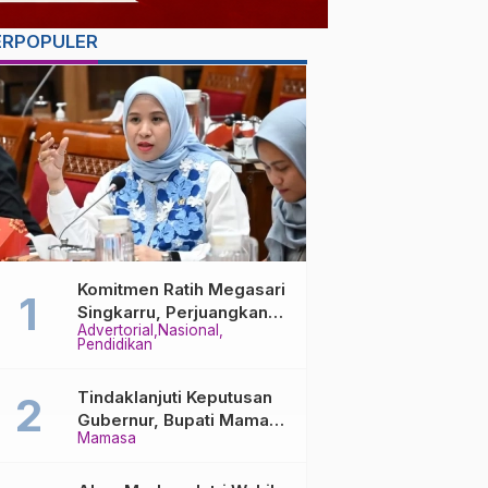
ERPOPULER
Komitmen Ratih Megasari
Singkarru, Perjuangkan
Advertorial
Nasional
Beasiswa Pendidikan Dari
Pendidikan
PAUD Hingga Perguruan
Tinggi
Tindaklanjuti Keputusan
Gubernur, Bupati Mamasa
Mamasa
Imbau Camat, Desa dan
Lurah