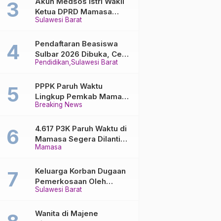
Akun Medsos Istri Wakil
Ketua DPRD Mamasa
Sulawesi Barat
Diduga Diretas, Andi
Aswiwin Buka Suara
Pendaftaran Beasiswa
Sulbar 2026 Dibuka, Cek
Pendidikan
Sulawesi Barat
Syarat dan Cara Daftar
Online
PPPK Paruh Waktu
Lingkup Pemkab Mamasa
Breaking News
Segera Dilantik, Ini
Jadwalnya!
4.617 P3K Paruh Waktu di
Mamasa Segera Dilantik,
Mamasa
Ini Sistem Penggajiannya!
Keluarga Korban Dugaan
Pemerkosaan Oleh
Sulawesi Barat
Oknum PNS Desak
Transparansi Kejari
Mamasa
Wanita di Majene