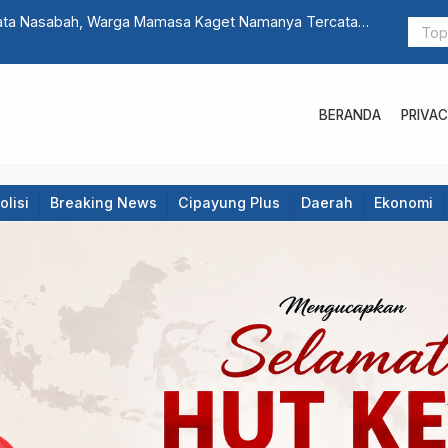
at Reskrim Polres Majene Launching Unit Reaksi Cepat
BERANDA
PRIVAC
olisi
Breaking News
Cipayung Plus
Daerah
Ekonomi