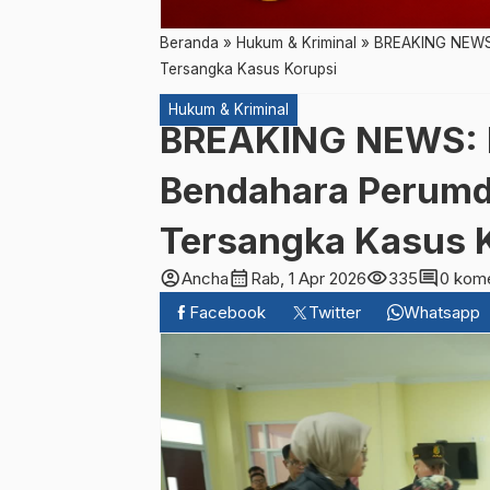
Beranda
»
Hukum & Kriminal
»
BREAKING NEWS:
Tersangka Kasus Korupsi
Hukum & Kriminal
BREAKING NEWS: K
Bendahara Perumd
Tersangka Kasus 
account_circle
calendar_month
visibility
comment
Ancha
Rab, 1 Apr 2026
335
0 kom
Facebook
Twitter
Whatsapp