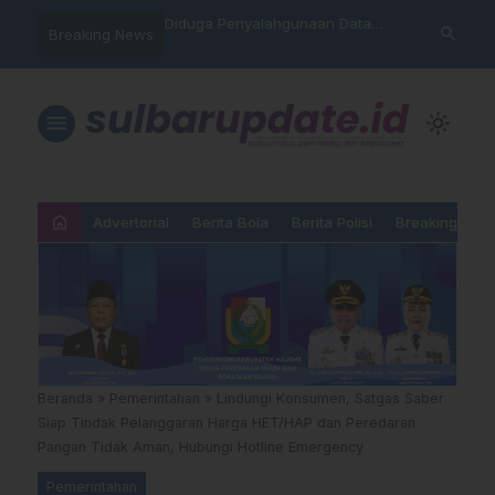
nyalahgunaan Data
Sat Reskrim Polres Majene
Aktivis “War
search
Breaking News
 Warga Mamasa Kaget
Launching Unit Reaksi Cepat
Mamasa: “KU
ercatat Menunggak di
Nama, Atura
Dipermainka
menu
light_mode
home
Advertorial
Berita Bola
Berita Polisi
Breaking New
Beranda
»
Pemerintahan
»
Lindungi Konsumen, Satgas Saber
Siap Tindak Pelanggaran Harga HET/HAP dan Peredaran
Pangan Tidak Aman, Hubungi Hotline Emergency
Pemerintahan