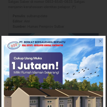
Satgas Saber di nomor 0853-8545-0833. Satgas
menjamin kerahasiaan identitas pelapor. (*)
Penulis
: sulbarupdate
Editor
: Amr
Sumber
:
Humas Pemprov Sulbar