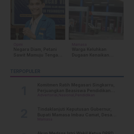
Opini
Mamasa
D
Negara Diam, Petani
Warga Keluhkan
M
Sawit Mamuju Tengah
Dugaan Kenaikan
D
dan Pasangkayu
Harga Solar Sepihak
K
Dikurung Monopoli
di SPBU Malabo,
P
TERPOPULER
Pengelola:Itu Tidak
S
Benar
B
Komitmen Ratih Megasari Singkarru,
Perjuangkan Beasiswa Pendidikan
Advertorial
Nasional
Pendidikan
Dari PAUD Hingga Perguruan Tinggi
Tindaklanjuti Keputusan Gubernur,
Bupati Mamasa Imbau Camat, Desa
Mamasa
dan Lurah
Akun Medsos Istri Wakil Ketua DPRD