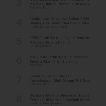
Mamasa Diduga Diretas, Andi Aswiwin
Sulawesi Barat
Buka Suara
Pendaftaran Beasiswa Sulbar 2026
Dibuka, Cek Syarat dan Cara Daftar
Pendidikan
Sulawesi Barat
Online
PPPK Paruh Waktu Lingkup Pemkab
Mamasa Segera Dilantik, Ini
Breaking News
Jadwalnya!
4.617 P3K Paruh Waktu di Mamasa
Segera Dilantik, Ini Sistem
Mamasa
Penggajiannya!
Keluarga Korban Dugaan
Pemerkosaan Oleh Oknum PNS Desak
Sulawesi Barat
Transparansi Kejari Mamasa
Wanita di Majene Ditemukan Tewas
Terbakar di Kamar, Penyebab Masih
Breaking News
Majene
Misterius