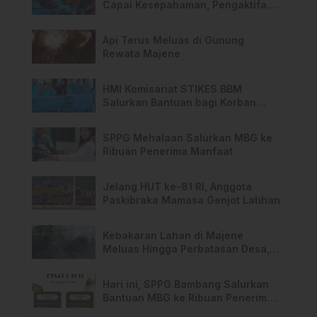
Capai Kesepahaman, Pengaktifan
TPA Salurano
Api Terus Meluas di Gunung
Rewata Majene
HMI Komisariat STIKES BBM
Salurkan Bantuan bagi Korban
Kebakaran di Limboro
SPPG Mehalaan Salurkan MBG ke
Ribuan Penerima Manfaat
Jelang HUT ke-81 RI, Anggota
Paskibraka Mamasa Genjot Latihan
Kebakaran Lahan di Majene
Meluas Hingga Perbatasan Desa,
Warga Soroti Dugaan Kelalaian
Pemilik Lahan
Hari ini, SPPG Bambang Salurkan
Bantuan MBG ke Ribuan Penerima
Manfaat