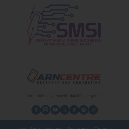
Beranda
Privacy Policy
Redaksi
Tentang Kami
sulbarupdate.id - Independen, Berimbang dan Terpercaya