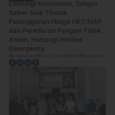
Lindungi Konsumen, Satgas
Saber Siap Tindak
Pelanggaran Harga HET/HAP
dan Peredaran Pangan Tidak
Aman, Hubungi Hotline
Emergency
account_circle
calendar_month
visibility
comment
sulbarupdate
Kam, 5 Feb 2026
358
0 komentar