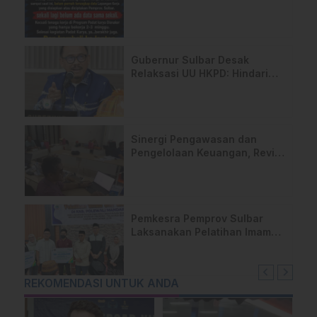
Persen, Rahim Minta Data
Dibuka
Gubernur Sulbar Desak
Relaksasi UU HKPD: Hindari
Risiko ‘Shutdown’ Daerah
Sinergi Pengawasan dan
Pengelolaan Keuangan, Reviu
LKPD 2025 Sulbar Masuki
Tahap Final
Pemkesra Pemprov Sulbar
Laksanakan Pelatihan Imam
dan Khatib di Polman
REKOMENDASI UNTUK ANDA