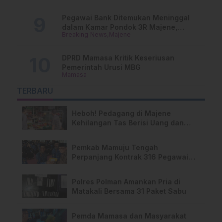
Pegawai Bank Ditemukan Meninggal
dalam Kamar Pondok 3R Majene,
Breaking News
Majene
Polisi Lakukan Penyelidikan
DPRD Mamasa Kritik Keseriusan
Pemerintah Urusi MBG
Mamasa
TERBARU
Heboh! Pedagang di Majene
Kehilangan Tas Berisi Uang dan
Barang Penting
Pemkab Mamuju Tengah
Perpanjang Kontrak 316 Pegawai
PPPK Hingga 2028
Polres Polman Amankan Pria di
Matakali Bersama 31 Paket Sabu
Pemda Mamasa dan Masyarakat