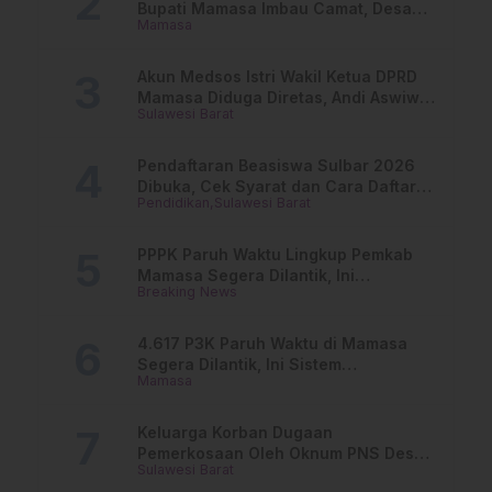
Bupati Mamasa Imbau Camat, Desa
Mamasa
dan Lurah
Akun Medsos Istri Wakil Ketua DPRD
Mamasa Diduga Diretas, Andi Aswiwin
Sulawesi Barat
Buka Suara
Pendaftaran Beasiswa Sulbar 2026
Dibuka, Cek Syarat dan Cara Daftar
Pendidikan
Sulawesi Barat
Online
PPPK Paruh Waktu Lingkup Pemkab
Mamasa Segera Dilantik, Ini
Breaking News
Jadwalnya!
4.617 P3K Paruh Waktu di Mamasa
Segera Dilantik, Ini Sistem
Mamasa
Penggajiannya!
Keluarga Korban Dugaan
Pemerkosaan Oleh Oknum PNS Desak
Sulawesi Barat
Transparansi Kejari Mamasa