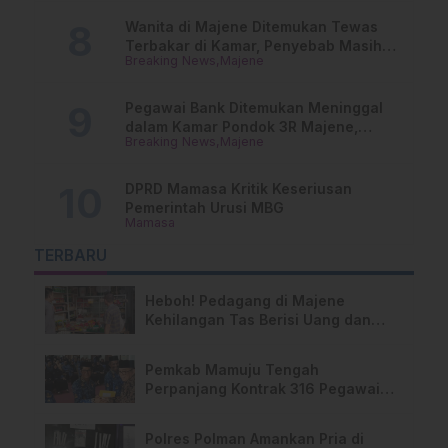
Wanita di Majene Ditemukan Tewas
Terbakar di Kamar, Penyebab Masih
Breaking News
Majene
Misterius
Pegawai Bank Ditemukan Meninggal
dalam Kamar Pondok 3R Majene,
Breaking News
Majene
Polisi Lakukan Penyelidikan
DPRD Mamasa Kritik Keseriusan
Pemerintah Urusi MBG
Mamasa
TERBARU
Heboh! Pedagang di Majene
Kehilangan Tas Berisi Uang dan
Barang Penting
Pemkab Mamuju Tengah
Perpanjang Kontrak 316 Pegawai
PPPK Hingga 2028
Polres Polman Amankan Pria di