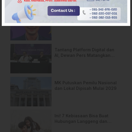
ARTIKEL TERKAIT
APMF 2026 Bali Bahas
Strategi Baru Pemasaran
Digital
Tantang Platform Digital dan
AI, Dewan Pers Matangkan
Usulan RUU Hak Cipta
MK Putuskan Pemilu Nasional
dan Lokal Dipisah Mulai 2029
Ini! 7 Kebiasaan Bisa Buat
Hubungan Langgeng dan
Tetap Rukun