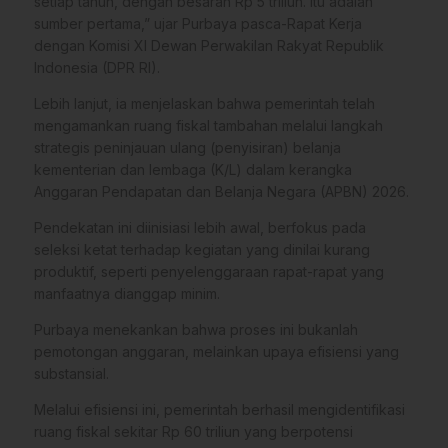
setiap tahun, dengan besaran Rp 5 triliun. Itu adalah
sumber pertama,” ujar Purbaya pasca-Rapat Kerja
dengan Komisi XI Dewan Perwakilan Rakyat Republik
Indonesia (DPR RI).
Lebih lanjut, ia menjelaskan bahwa pemerintah telah
mengamankan ruang fiskal tambahan melalui langkah
strategis peninjauan ulang (penyisiran) belanja
kementerian dan lembaga (K/L) dalam kerangka
Anggaran Pendapatan dan Belanja Negara (APBN) 2026.
Pendekatan ini diinisiasi lebih awal, berfokus pada
seleksi ketat terhadap kegiatan yang dinilai kurang
produktif, seperti penyelenggaraan rapat-rapat yang
manfaatnya dianggap minim.
Purbaya menekankan bahwa proses ini bukanlah
pemotongan anggaran, melainkan upaya efisiensi yang
substansial.
Melalui efisiensi ini, pemerintah berhasil mengidentifikasi
ruang fiskal sekitar Rp 60 triliun yang berpotensi