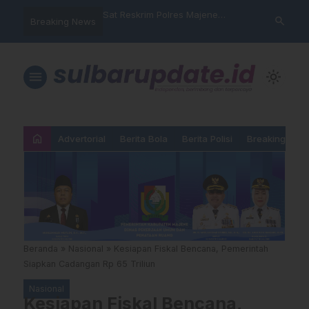
nyalahgunaan Data
Sat Reskrim Polres Majene
Aktivis “War
search
Breaking News
 Warga Mamasa Kaget
Launching Unit Reaksi Cepat
Mamasa: “KU
ercatat Menunggak di
Nama, Atura
Dipermainka
menu
light_mode
home
Advertorial
Berita Bola
Berita Polisi
Breaking New
Beranda
»
Nasional
»
Kesiapan Fiskal Bencana, Pemerintah
Siapkan Cadangan Rp 65 Triliun
Nasional
Kesiapan Fiskal Bencana,