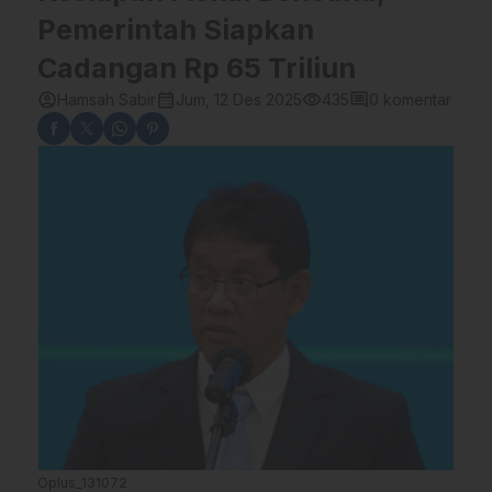
Pemerintah Siapkan
Cadangan Rp 65 Triliun
account_circle
calendar_month
visibility
comment
Hamsah Sabir
Jum, 12 Des 2025
435
0 komentar
Oplus_131072