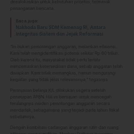
direalokasikan untuk kebutuhan prioritas, termasuk
penanganan bencana.
Baca juga:
Nakhoda Baru SDM Kemenag RI, Antara
Integritas Sistem dan Jejak Reformasi
“Ini bukan pemotongan anggaran, melainkan efisiensi.
Kami telah mengidentifikasi potensi sekitar Rp 60 triliun.
Oleh karena itu, masyarakat tidak perlu terlalu
mencemaskan ketersediaan dana, sebab anggaran telah
disiapkan. Kami tidak memangkas, namun mengurangi
kegiatan yang tidak jelas relevansinya,” tegasnya.
Peninjauan belanja K/L dilakukan segera setelah
penetapan APBN. Hal ini bertujuan untuk mencegah
terulangnya insiden pemotongan anggaran secara
mendadak, sebagaimana yang terjadi pada tahun fiskal
sebelumnya.
Dengan kombinasi cadangan anggaran rutin dan ruang
efisiensi yang signifikan, Menkeu Purbaya menjamin