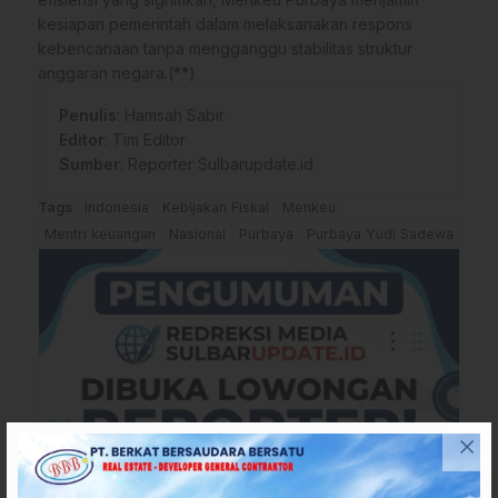
kesiapan pemerintah dalam melaksanakan respons
kebencanaan tanpa mengganggu stabilitas struktur
anggaran negara.(**)
Penulis
: Hamsah Sabir
Editor
: Tim Editor
Sumber
:
Reporter Sulbarupdate.id
Tags
Indonesia
Kebijakan Fiskal
Menkeu
Mentri keuangan
Nasional
Purbaya
Purbaya Yudi Sadewa