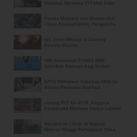
Matakali Bersama 31 Paket Sabu
Pemda Mamasa dan Masyarakat
Capai Kesepahaman, Pengaktifan
TPA Salurano
Api Terus Meluas di Gunung
Rewata Majene
HMI Komisariat STIKES BBM
Salurkan Bantuan bagi Korban
Kebakaran di Limboro
SPPG Mehalaan Salurkan MBG ke
Ribuan Penerima Manfaat
Jelang HUT ke-81 RI, Anggota
Paskibraka Mamasa Genjot Latihan
Kebakaran Lahan di Majene
Meluas Hingga Perbatasan Desa,
Warga Soroti Dugaan Kelalaian