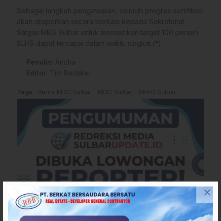
Sebagai langkah pengawasan, seluruh progres sertifikasi
akan dilaporkan secara berkala kepada Sekretariat
Satgas MBG Sulbar untuk memastikan target 100 persen
SLHS dapat tercapai dalam waktu singkat.(*)
Penulis
: Ancha
Editor
: Tim Redaksi
Tags
Berita MBG Sulbar
MBG Sulbar
SPPG Sulbar