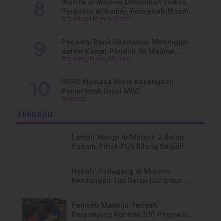
Wanita di Majene Ditemukan Tewas
Terbakar di Kamar, Penyebab Masih
Breaking News
Majene
Misterius
Pegawai Bank Ditemukan Meninggal
dalam Kamar Pondok 3R Majene,
Breaking News
Majene
Polisi Lakukan Penyelidikan
DPRD Mamasa Kritik Keseriusan
Pemerintah Urusi MBG
Mamasa
TERBARU
Lampu Warga di Majene 2 Bulan
Padam, Pihak PLN Bilang Begini!
Heboh! Pedagang di Majene
Kehilangan Tas Berisi Uang dan
Barang Penting
Pemkab Mamuju Tengah
Perpanjang Kontrak 316 Pegawai