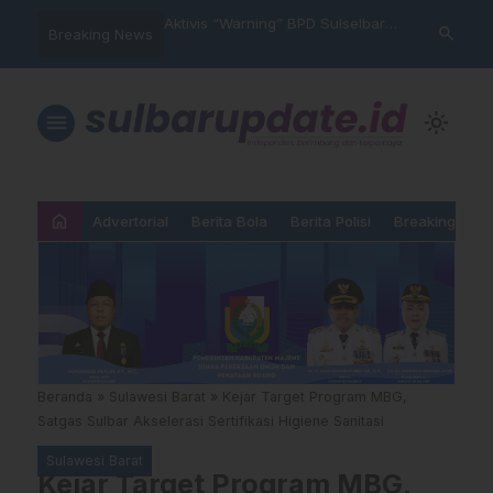
im Polres Majene
Aktivis “Warning” BPD Sulselbar
Idul Adha: J
search
Breaking News
 Unit Reaksi Cepat
Mamasa: “KUR; Modus Pinjam
Ketundukan 
Nama, Aturan Main Yang
Dipermainkan”
menu
light_mode
home
Advertorial
Berita Bola
Berita Polisi
Breaking New
Beranda
»
Sulawesi Barat
»
Kejar Target Program MBG,
Satgas Sulbar Akselerasi Sertifikasi Higiene Sanitasi
Sulawesi Barat
Kejar Target Program MBG,