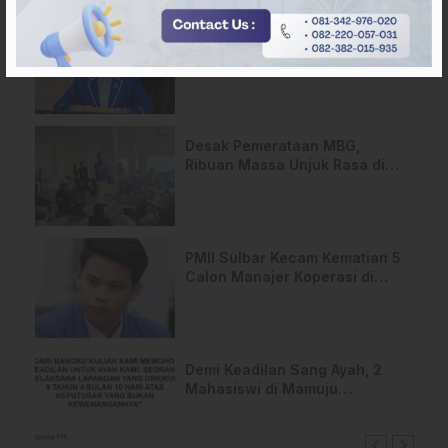
Pergantian Wakil Gubernur
Sulbar Mengerucut, Demokrat
Kantongi SK DPP untuk
Samsul Samad
Desak Pemerataan MBG,
Ribuan Massa Unjuk Rasa di
DPRD Sulbar
PMII Sulbar Kecam Kematian 5
Calon Manajer Koperasi di
Pelatihan Kemenhan
Demi Keadilan Sang Ayah, 2
Mahasiswi di Mamuju
Layangkan Surat Terbuka
untuk Presiden