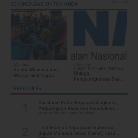
REKOMENDASI UNTUK ANDA
Mamasa
Advertorial
Su
Hukum & Kriminal
Mamasa
Pemda Mamasa dan
T
Diduga
Masyarakat Capai
D
Penyalahgunaan Data
Kesepahaman,
M
Nasabah, Warga
Pengaktifan TPA
T
TERPOPULER
Mamasa Kaget
Salurano
P
Namanya Tercatat
Komitmen Ratih Megasari Singkarru,
Menunggak di PNM
Perjuangkan Beasiswa Pendidikan
Advertorial
Nasional
Pendidikan
Dari PAUD Hingga Perguruan Tinggi
Tindaklanjuti Keputusan Gubernur,
Bupati Mamasa Imbau Camat, Desa
Mamasa