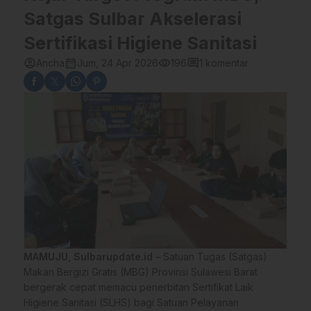
Satgas Sulbar Akselerasi
Sertifikasi Higiene Sanitasi
account_circle
calendar_month
visibility
comment
Ancha
Jum, 24 Apr 2026
196
1 komentar
MAMUJU
,
Sulbarupdate.id
– Satuan Tugas (Satgas)
Makan Bergizi Gratis (MBG) Provinsi Sulawesi Barat
bergerak cepat memacu penerbitan Sertifikat Laik
Higiene Sanitasi (SLHS) bagi Satuan Pelayanan