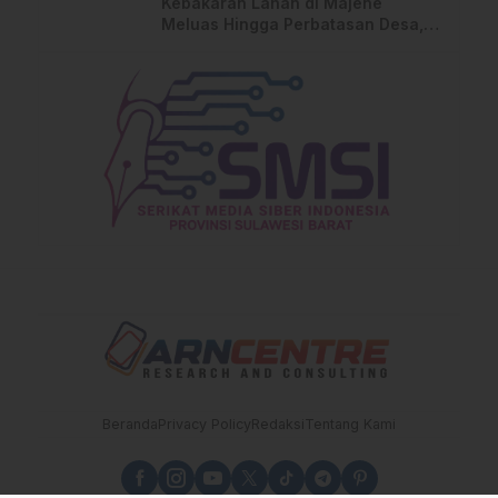
Kebakaran Lahan di Majene
Meluas Hingga Perbatasan Desa,
Warga Soroti Dugaan Kelalaian
Pemilik Lahan
Beranda
Privacy Policy
Redaksi
Tentang Kami