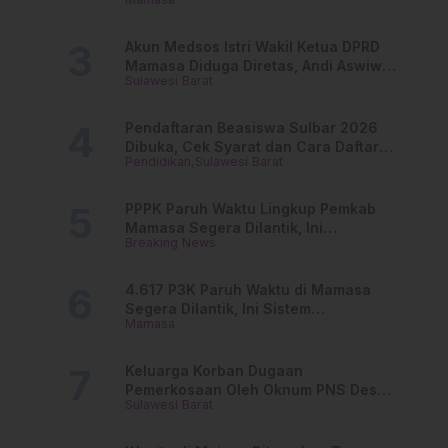
dan Lurah
Akun Medsos Istri Wakil Ketua DPRD
Mamasa Diduga Diretas, Andi Aswiwin
Sulawesi Barat
Buka Suara
Pendaftaran Beasiswa Sulbar 2026
Dibuka, Cek Syarat dan Cara Daftar
Pendidikan
Sulawesi Barat
Online
PPPK Paruh Waktu Lingkup Pemkab
Mamasa Segera Dilantik, Ini
Breaking News
Jadwalnya!
4.617 P3K Paruh Waktu di Mamasa
Segera Dilantik, Ini Sistem
Mamasa
Penggajiannya!
Keluarga Korban Dugaan
Pemerkosaan Oleh Oknum PNS Desak
Sulawesi Barat
Transparansi Kejari Mamasa