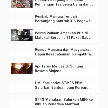
Kehilangan Tas Berisi Uang dan
Barang Penting
Pemkab Mamuju Tengah
Perpanjang Kontrak 316 Pegawai
PPPK Hingga 2028
Polres Polman Amankan Pria di
Matakali Bersama 31 Paket Sabu
Pemda Mamasa dan Masyarakat
Capai Kesepahaman, Pengaktifan
TPA Salurano
Api Terus Meluas di Gunung
Rewata Majene
HMI Komisariat STIKES BBM
Salurkan Bantuan bagi Korban
Kebakaran di Limboro
SPPG Mehalaan Salurkan MBG ke
Ribuan Penerima Manfaat