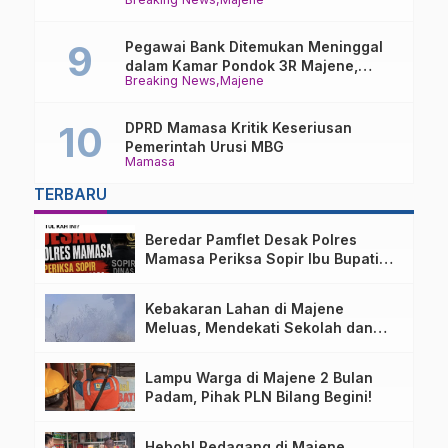
Misterius
Pegawai Bank Ditemukan Meninggal
dalam Kamar Pondok 3R Majene,
Breaking News
Majene
Polisi Lakukan Penyelidikan
DPRD Mamasa Kritik Keseriusan
Pemerintah Urusi MBG
Mamasa
TERBARU
Beredar Pamflet Desak Polres
Mamasa Periksa Sopir Ibu Bupati
Terkait Dugaan Nota Fiktif
Kebakaran Lahan di Majene
Meluas, Mendekati Sekolah dan
Permukiman Warga
Lampu Warga di Majene 2 Bulan
Padam, Pihak PLN Bilang Begini!
Heboh! Pedagang di Majene