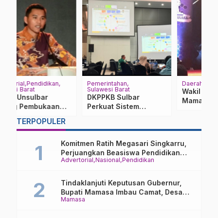
Daerah
Berita Polisi
Mamuju
Ad
Wakil Ketua DPRD
Polisi Gagalkan
S
Mamasa: Kebijakan
Percobaan
D
Fiskal Pusat 2026
Pembunuhan di
J
Ancam Stabilitas
Mamuju, Pelaku
D
TERPOPULER
n
Ekonomi Daerah
Nyemplung ke Sungai
T
Komitmen Ratih Megasari Singkarru,
Perjuangkan Beasiswa Pendidikan
Advertorial
Nasional
Pendidikan
Dari PAUD Hingga Perguruan Tinggi
Tindaklanjuti Keputusan Gubernur,
Bupati Mamasa Imbau Camat, Desa
Mamasa
dan Lurah