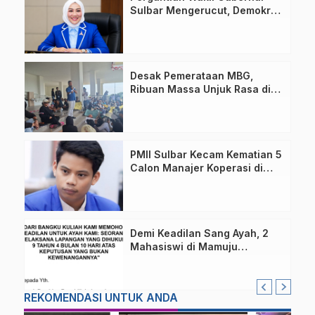
Sulbar Mengerucut, Demokrat
Kantongi SK DPP untuk
Samsul Samad
Desak Pemerataan MBG,
Ribuan Massa Unjuk Rasa di
DPRD Sulbar
PMII Sulbar Kecam Kematian 5
Calon Manajer Koperasi di
Pelatihan Kemenhan
Demi Keadilan Sang Ayah, 2
Mahasiswi di Mamuju
Layangkan Surat Terbuka
untuk Presiden
REKOMENDASI UNTUK ANDA