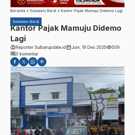
Beranda
»
Sulawesi Barat
»
Kantor Pajak Mamuju Didemo Lagi
Sulawesi Barat
Kantor Pajak Mamuju Didemo
Lagi
account_circle
calendar_month
visibility
Reporter Sulbarupdate.id
Jum, 19 Des 2025
509
comment
0 komentar