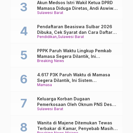
Akun Medsos Istri Wakil Ketua DPRD
Mamasa Diduga Diretas, Andi Aswiwin
Sulawesi Barat
Buka Suara
Pendaftaran Beasiswa Sulbar 2026
Dibuka, Cek Syarat dan Cara Daftar
Pendidikan
Sulawesi Barat
Online
PPPK Paruh Waktu Lingkup Pemkab
Mamasa Segera Dilantik, Ini
Breaking News
Jadwalnya!
4.617 P3K Paruh Waktu di Mamasa
Segera Dilantik, Ini Sistem
Mamasa
Penggajiannya!
Keluarga Korban Dugaan
Pemerkosaan Oleh Oknum PNS Desak
Sulawesi Barat
Transparansi Kejari Mamasa
Wanita di Majene Ditemukan Tewas
Terbakar di Kamar, Penyebab Masih
Breaking News
Majene