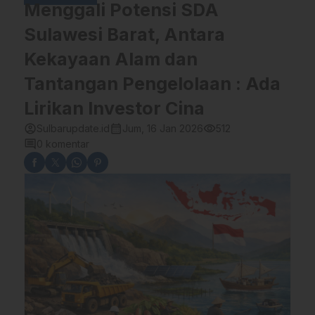
Menggali Potensi SDA
Sulawesi Barat, Antara
Kekayaan Alam dan
Tantangan Pengelolaan : Ada
Lirikan Investor Cina
account_circle
calendar_month
visibility
Sulbarupdate.id
Jum, 16 Jan 2026
512
comment
0 komentar