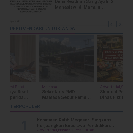
Demi Keadilan Sang Ayah, 2
Mahasiswi di Mamuju
Layangkan Surat Terbuka
untuk Presiden
REKOMENDASI UNTUK ANDA
Mamasa
Advertorial
Sulawesi
D
Sekretaris PMD
Skandal Perjalan
1
Mamasa Sebut Pemda
Dinas Fiktif Dinkes
P
Merusak Aset,
Jeneponto, SPMP
K
TERPOPULER
Kaharuddin:
Desak Kejari Bongkar
D
Pengalihan
Tuntas
Penggunaan Aset
Komitmen Ratih Megasari Singkarru,
Perjuangkan Beasiswa Pendidikan
Advertorial
Nasional
Pendidikan
Dari PAUD Hingga Perguruan Tinggi