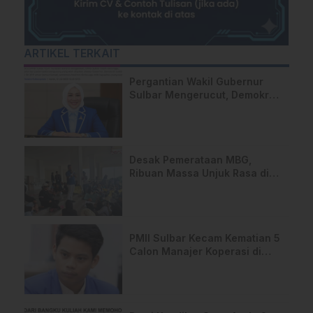
ARTIKEL TERKAIT
Pergantian Wakil Gubernur
Sulbar Mengerucut, Demokrat
Kantongi SK DPP untuk
Samsul Samad
Desak Pemerataan MBG,
Ribuan Massa Unjuk Rasa di
DPRD Sulbar
PMII Sulbar Kecam Kematian 5
Calon Manajer Koperasi di
Pelatihan Kemenhan