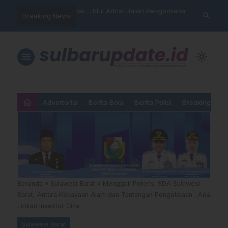
arning” BPD Sulselbar
Idul Adha: Jalan Pengorbanan,
PUPR Majene 
search
Breaking News
KUR; Modus Pinjam
Ketundukan dan Kemanusiaan
Lintas Lemba
ran Main Yang
Hadiri Sertij
kan”
Agama
menu
light_mode
home
Advertorial
Berita Bola
Berita Polisi
Breaking New
Beranda
»
Sulawesi Barat
»
Menggali Potensi SDA Sulawesi
Barat, Antara Kekayaan Alam dan Tantangan Pengelolaan : Ada
Lirikan Investor Cina
Sulawesi Barat