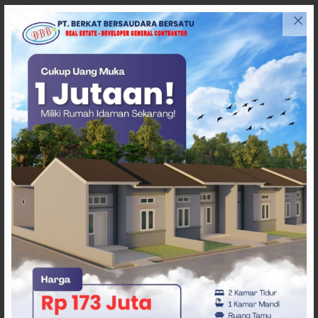
Siapa yang paling serius, konsisten, dan siap, itu yang
kita dukung. Karena tanpa investasi, sulit bagi daerah
untuk bergerak lebih cepat,” ujarnya.
Baca juga:
Menuju Rapim Terarah, Bapenda Sulbar
Satukan Strategi Pendapatan Daerah
Dalam pertemuan tersebut, investor juga menyampaikan
harapan adanya dukungan infrastruktur pendukung,
terutama ketersediaan listrik dan fasilitas pelabuhan.
Junda mengungkapkan, saat ini kondisi listrik di Sulbar
masih surplus, namun berpotensi mengalami kekurangan
jika industri skala besar mulai beroperasi.
“Kita punya potensi beberapa perusahaan besar yang
ingin membangun pembangkit listrik tenaga air. Ini
membutuhkan pasar, sehingga bisa berjalan paralel
dengan masuknya industri,” pungkas Junda Maulana.
Terkait infrastruktur pelabuhan, Junda menyebut Sulbar