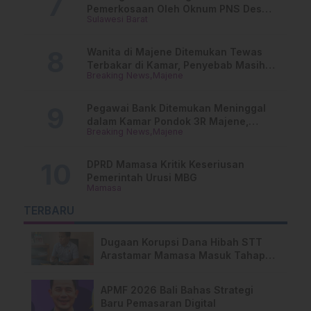
Pemerkosaan Oleh Oknum PNS Desak
Sulawesi Barat
Transparansi Kejari Mamasa
Wanita di Majene Ditemukan Tewas
Terbakar di Kamar, Penyebab Masih
Breaking News
Majene
Misterius
Pegawai Bank Ditemukan Meninggal
dalam Kamar Pondok 3R Majene,
Breaking News
Majene
Polisi Lakukan Penyelidikan
DPRD Mamasa Kritik Keseriusan
Pemerintah Urusi MBG
Mamasa
TERBARU
Dugaan Korupsi Dana Hibah STT
Arastamar Mamasa Masuk Tahap
Pralidik, 19 Saksi Terperiksa
APMF 2026 Bali Bahas Strategi
Baru Pemasaran Digital