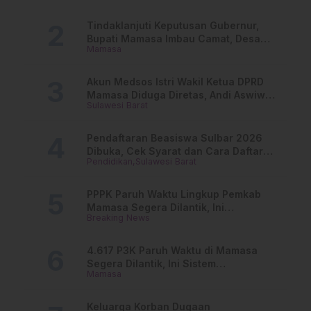
Tindaklanjuti Keputusan Gubernur,
Bupati Mamasa Imbau Camat, Desa
Mamasa
dan Lurah
Akun Medsos Istri Wakil Ketua DPRD
Mamasa Diduga Diretas, Andi Aswiwin
Sulawesi Barat
Buka Suara
Pendaftaran Beasiswa Sulbar 2026
Dibuka, Cek Syarat dan Cara Daftar
Pendidikan
Sulawesi Barat
Online
PPPK Paruh Waktu Lingkup Pemkab
Mamasa Segera Dilantik, Ini
Breaking News
Jadwalnya!
4.617 P3K Paruh Waktu di Mamasa
Segera Dilantik, Ini Sistem
Mamasa
Penggajiannya!
Keluarga Korban Dugaan