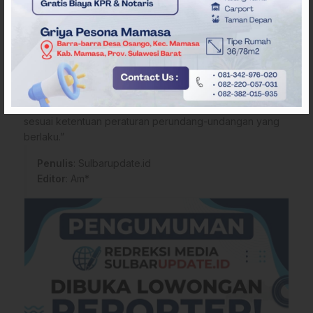
memiliki sejumlah pelabuhan dan lokasi yang layak untuk
dikembangkan sebagai terminal khusus guna mendukung
distribusi hasil industri ke luar daerah.
“Pada prinsipnya kita sepakat untuk menindaklanjuti.
Investor akan mempelajari data yang ada, dan pada
pertemuan berikutnya diharapkan mereka menyampaikan
keseriusan. Pemerintah provinsi siap membuka ruang
sesuai ketentuan peraturan perundang-undangan yang
berlaku.”
Penulis
: Sulbarupdate.id
Editor
: Am*