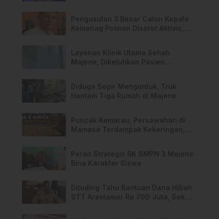
Pengusulan 3 Besar Calon Kepala
Kemenag Polman Disorot Aktivis,
Riskul:”Ada Dugaan Nepotisme “
Layanan Klinik Utama Sehati
Majene, Dikeluhkan Pasien
Pengguna BPJS Gratis
Diduga Sopir Mengantuk, Truk
Hantam Tiga Rumah di Majene
Puncak Kemarau, Persawahan di
Mamasa Terdampak Kekeringan,
Ini Langkah Dinas Pertanian
Peran Strategis BK SMPN 3 Majene
Bina Karakter Siswa
Dituding Tahu Bantuan Dana Hibah
STT Arastamar Rp 700 Juta, Sekda
Mamasa:”Itu Masa Transisi”