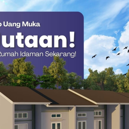
sak.
bukan hanya soal konektivitas, tetapi menyangkut kelangsungan
atunya jalur distribusi logistik, akses layanan kesehatan,
 daerah pegunungan tersebut. Ketika jalan terputus, bukan
sendat, pelayanan publik terganggu, bahkan keselamatan
 tanah merah dan pasir semakin memperbesar risiko. Struktur
ah, terutama saat jenuh air. Dalam kondisi hujan deras yang
erak dan kehilangan kestabilannya.
layah dengan kerentanan longsor yang tinggi di Sulawesi
sih bersifat reaktif. Padahal, yang dibutuhkan adalah langkah
emetaan detail titik rawan, serta sistem respons cepat harus