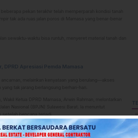
m beberapa pekan terakhir telah memperparah kondisi tanah
mpir tak ada ruas jalan poros di Mamasa yang benar-benar
alan sewaktu-waktu bisa runtuh, menyeret material tanah dan
iar, DPRD Apresiasi Pemda Mamasa
r ancaman, melainkan kenyataan yang berulang—akses
n yang tak jarang berlangsung berhari-hari.
an, Wakil Ketua DPRD Mamasa, Arwin Rahman, melontarkan
T
Jalan Nasional (BPJN) Sulawesi Barat. Ia menuntut
 setelah bencana terjadi.
m situasi darurat yang sama setiap tahun. BPJN Sulbar harus
titik-titik rawan longsor, bukan menunggu jalan tertutup baru