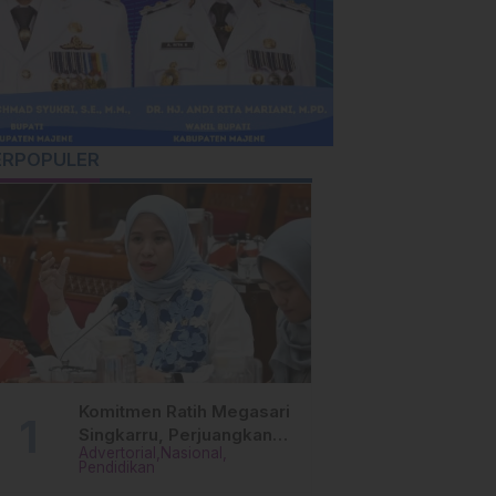
ERPOPULER
Komitmen Ratih Megasari
Singkarru, Perjuangkan
Advertorial
Nasional
Beasiswa Pendidikan Dari
Pendidikan
PAUD Hingga Perguruan