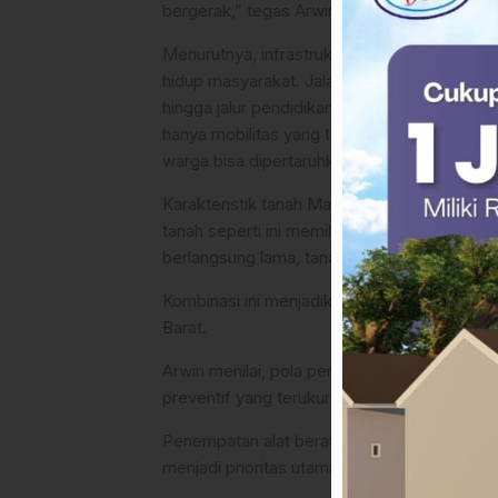
bergerak,” tegas Arwin dengan nada mende
Menurutnya, infrastruktur jalan di Mamasa 
hidup masyarakat. Jalan poros menjadi satu-s
hingga jalur pendidikan bagi ribuan warga di
hanya mobilitas yang terhenti—ekonomi ter
warga bisa dipertaruhkan.
Karakteristik tanah Mamasa yang didominasi
tanah seperti ini memiliki daya ikat yang lem
berlangsung lama, tanah menjadi mudah berg
Kombinasi ini menjadikan Mamasa sebagai wi
Barat.
Arwin menilai, pola penanganan selama ini ma
preventif yang terukur dan berkelanjutan.
Penempatan alat berat di lokasi strategis, p
menjadi prioritas utama.