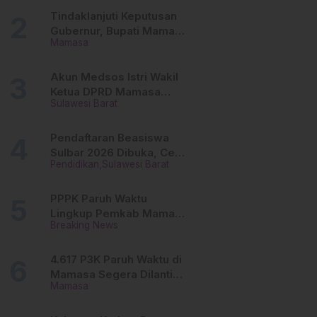
Tinggi
Tindaklanjuti Keputusan
Gubernur, Bupati Mamasa
Mamasa
Imbau Camat, Desa dan
Lurah
Akun Medsos Istri Wakil
Ketua DPRD Mamasa
Sulawesi Barat
Diduga Diretas, Andi
Aswiwin Buka Suara
Pendaftaran Beasiswa
Sulbar 2026 Dibuka, Cek
Pendidikan
Sulawesi Barat
Syarat dan Cara Daftar
Online
PPPK Paruh Waktu
Lingkup Pemkab Mamasa
Breaking News
Segera Dilantik, Ini
Jadwalnya!
4.617 P3K Paruh Waktu di
Mamasa Segera Dilantik,
Mamasa
Ini Sistem Penggajiannya!