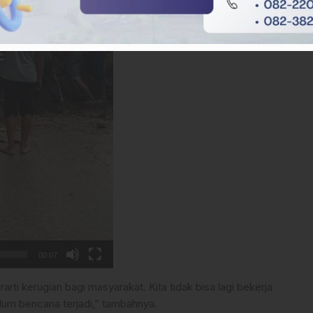
00:07
ti kerugian bagi masyarakat. Kita tidak bisa lagi bekerja
lum bencana terjadi,” tambahnya.