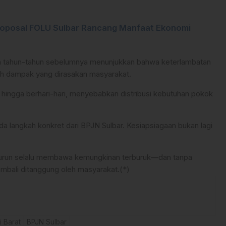
roposal FOLU Sulbar Rancang Manfaat Ekonomi
an tahun-tahun sebelumnya menunjukkan bahwa keterlambatan
ah dampak yang dirasakan masyarakat.
 hingga berhari-hari, menyebabkan distribusi kebutuhan pokok
a langkah konkret dari BPJN Sulbar. Kesiapsiagaan bukan lagi
 turun selalu membawa kemungkinan terburuk—dan tanpa
bali ditanggung oleh masyarakat.(*)
i Barat
BPJN Sulbar