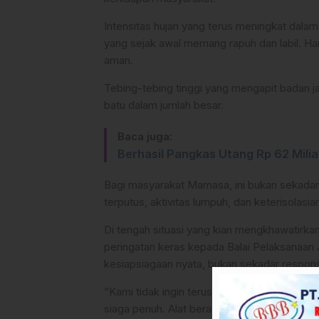
Intensitas hujan yang terus meningkat dala
yang sejak awal memang rapuh dan labil. Ha
aman.
Tebing-tebing tinggi yang mengapit badan j
batu dalam jumlah besar.
Baca juga:
Berhasil Pangkas Utang Rp 62 Mil
Bagi masyarakat Mamasa, ini bukan sekada
terputus, aktivitas lumpuh, dan keterisolasia
Di tengah situasi yang kian mengkhawatirk
peringatan keras kepada Balai Pelaksanaan 
kesiapsiagaan nyata, bukan sekadar respons
“Kami tidak ingin terus-menerus berada dala
siaga penuh. Alat berat wajib ditempatkan di 