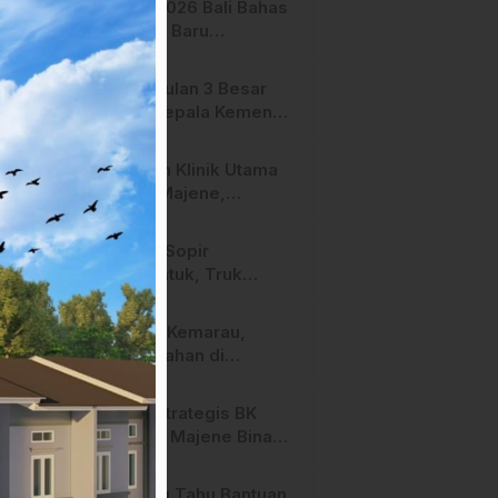
APMF 2026 Bali Bahas
Terperiksa
Strategi Baru
Pemasaran Digital
Pengusulan 3 Besar
Calon Kepala Kemenag
Polman Disorot
Aktivis, Riskul:”Ada
Layanan Klinik Utama
Dugaan Nepotisme “
Sehati Majene,
Dikeluhkan Pasien
Pengguna BPJS Gratis
Diduga Sopir
Mengantuk, Truk
Hantam Tiga Rumah di
Majene
Puncak Kemarau,
Persawahan di
Mamasa Terdampak
Kekeringan, Ini
Peran Strategis BK
Langkah Dinas
SMPN 3 Majene Bina
Pertanian
Karakter Siswa
Dituding Tahu Bantuan