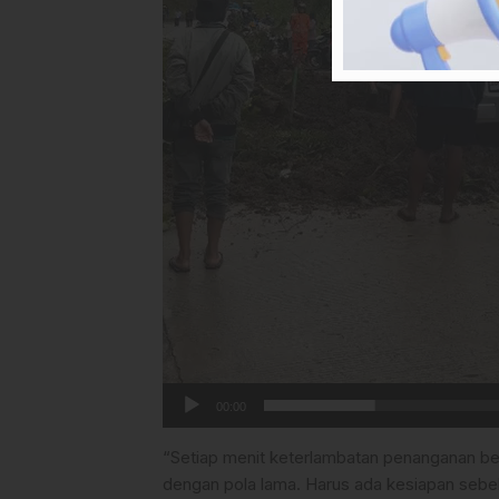
00:00
“Setiap menit keterlambatan penanganan berar
dengan pola lama. Harus ada kesiapan sebe