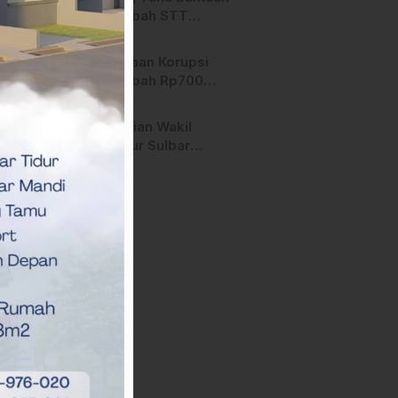
Dana Hibah STT
Arastamar Rp 700
Juta, Sekda
Isu Dugaan Korupsi
Mamasa:”Itu Masa
Dana Hibah Rp700
Transisi”
Juta, Rektor STT
Arastamar Mamasa
Pergantian Wakil
Buka Suara
Gubernur Sulbar
Mengerucut, Demokrat
Kantongi SK DPP untuk
Samsul Samad