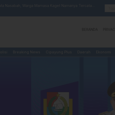
t Namanya Tercatat
Sat Reskrim Polres Majene Launching Unit Re
BERANDA
PRIVAC
olisi
Breaking News
Cipayung Plus
Daerah
Ekonomi