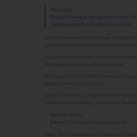
Baca juga:
Bukan Sekadar Serapan Karbon: P
Langsung untuk Komunitas Lokal
Desakan ini bukan tanpa alasan. Pengalam
penanganan longsor sering kali memperpar
Dalam beberapa kasus, akses jalan terputus
terganggu dan harga barang melonjak.
Kini, harapan masyarakat Mamasa tertuju pad
pilihan, melainkan keharusan.
Sebab di Mamasa, setiap tetes hujan yang
persiapan yang matang, dampaknya akan kem
Penulis
: Ancha
Editor
: Tim Redaksi Sulbarupdate.id
Tags
Balai Pelaksana Jalan Nasional Sulawes