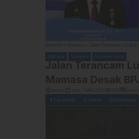
Beranda
»
Mamasa
»
Jalan Terancam Lumpuh,
Mamasa
Sulawesi
Sulawesi Barat
Jalan Terancam L
Mamasa Desak BPJ
account_circle
calendar_month
visibility
comment
Ancha
Jum, 1 Mei 2026
459
0 kom
Facebook
Twitter
Whatsapp