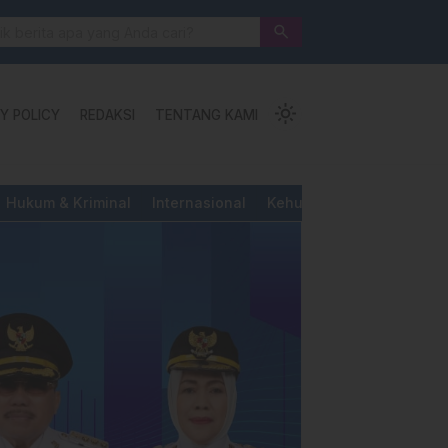
aksi Cepat
Aktivis “Warning” BPD Sulsel
search
Yang Dipermainkan”
light_mode
Y POLICY
REDAKSI
TENTANG KAMI
Hukum & Kriminal
Internasional
Kehutanan & Perkebunan