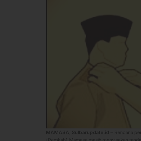
MAMASA
,
Sulbarupdate.id
– Rencana pero
(Pemkab) Mamasa masih menyisakan tanda 