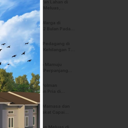
Kebakaran Lahan di
Nota Fiktif
Majene Meluas,
Mendekati Sekolah
dan Permukiman
Lampu Warga di
Warga
Majene 2 Bulan Padam,
Pihak PLN Bilang
Begini!
Heboh! Pedagang di
Majene Kehilangan Tas
Berisi Uang dan Barang
Penting
Pemkab Mamuju
Tengah Perpanjang
Kontrak 316 Pegawai
PPPK Hingga 2028
Polres Polman
Amankan Pria di
Matakali Bersama 31
Paket Sabu
Pemda Mamasa dan
Masyarakat Capai
Kesepahaman,
Pengaktifan TPA
Api Terus Meluas di