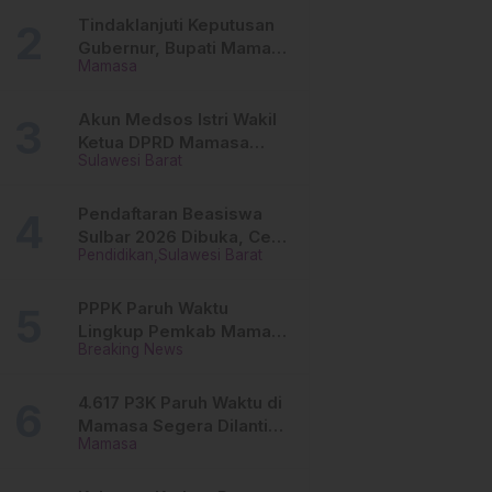
Tinggi
Tindaklanjuti Keputusan
Gubernur, Bupati Mamasa
Mamasa
Imbau Camat, Desa dan
Lurah
Akun Medsos Istri Wakil
Ketua DPRD Mamasa
Sulawesi Barat
Diduga Diretas, Andi
Aswiwin Buka Suara
Pendaftaran Beasiswa
Sulbar 2026 Dibuka, Cek
Pendidikan
Sulawesi Barat
Syarat dan Cara Daftar
Online
PPPK Paruh Waktu
Lingkup Pemkab Mamasa
Breaking News
Segera Dilantik, Ini
Jadwalnya!
4.617 P3K Paruh Waktu di
Mamasa Segera Dilantik,
Mamasa
Ini Sistem Penggajiannya!