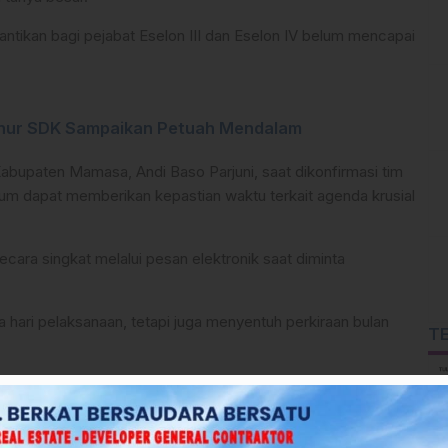
lantikan bagi pejabat Eselon III dan Eselon IV belum mencapai
rnur SDK Sampaikan Petuah Mendalam
upaten Mamasa, Andi Baso Parjuni, saat dikonfirmasi tim
elum dapat memberikan kepastian waktu terkait agenda krusial
ecara singkat melalui pesan elektronik saat diminta
a hari pelaksanaan, tetapi juga menyentuh perkiraan bulan
T
waktu Pemkab Mamasa untuk melakukan pengambilan sumpah
 detail.