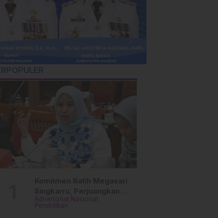
ERPOPULER
Komitmen Ratih Megasari
Singkarru, Perjuangkan
Advertorial
Nasional
Beasiswa Pendidikan Dari
Pendidikan
PAUD Hingga Perguruan