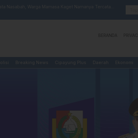
ata Nasabah, Warga Mamasa Kaget Namanya Tercatat
Sat Reskri
BERANDA
PRIVAC
olisi
Breaking News
Cipayung Plus
Daerah
Ekonomi