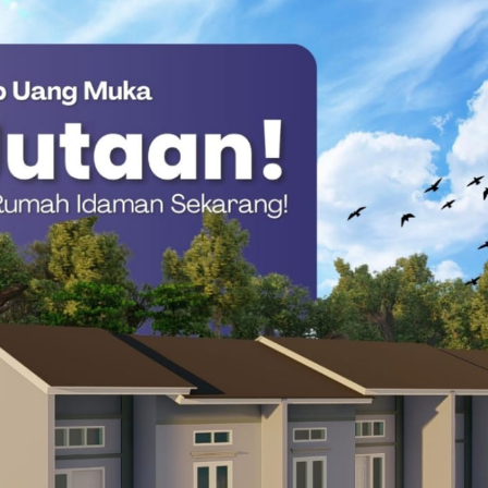
25 lalu, Pemkab Mamasa telah melaksanakan uji kelayakan
ngkup Pemkab Mamasa secara menyeluruh.
pai Kesepahaman, Pengaktifan TPA Salurano
abat Eselon III dan IV yang sedang menjabat.
ya penyegaran organisasi dan peningkatan kinerja pelayanan
uji kelayakan tersebut akan menjadi rujukan utama bagi Pemkab
dengan kompetensi dan latar belakang pendidikannya.(*)
ten Mamasa
Pelantikan Eselon III dan IV