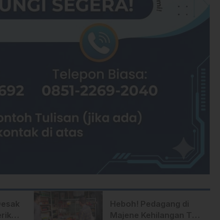
Desak
Heboh! Pedagang di
riksa
Majene Kehilangan Tas