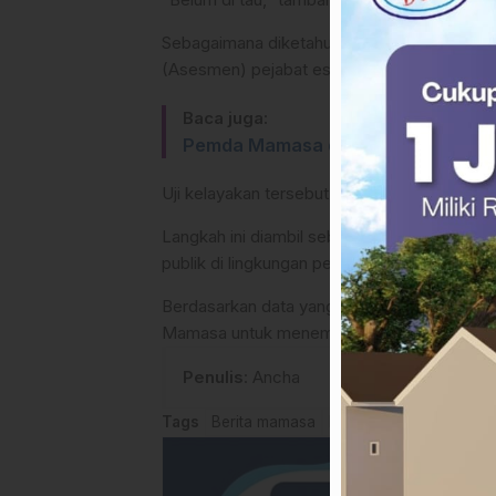
Sebagaimana diketahui, pada akhir tahun 20
(Asesmen) pejabat eselon III dan IV di li
Baca juga:
Pemda Mamasa dan Masyarakat Ca
Uji kelayakan tersebut menyasar seluruh pej
Langkah ini diambil sebagai bagian dari upa
publik di lingkungan pemerintah daerah.
Berdasarkan data yang dihimpun, hasil dari 
Mamasa untuk menempatkan pejabat sesuai 
Penulis
: Ancha
Tags
Berita mamasa
BKD Mamasa
Kabupa