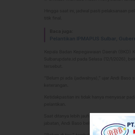
Hingga saat ini, jadwal pasti pelaksanaan pe
titik final.
Baca juga:
Pelantikan IPMAPUS Sulbar, Gube
Kepala Badan Kepegawaian Daerah (BKD) Kab
Sulbarupdate.id pada Selasa (12/1/2026), b
tersebut.
“Belum pi ada (jadwalnya),” ujar Andi Baso s
keterangan.
Ketidakpastian ini tidak hanya menyasar pad
pelantikan.
Saat ditanya lebih jauh mengenai target 
jabatan, Andi Baso belum memberikan respon
“Belum di tau,” tambahnya singkat.