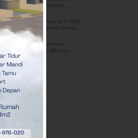
Salurano
Gunung Rewata
Majene
HMI Komisariat STIKES
BBM Salurkan Bantuan
bagi Korban Kebakaran
di Limboro
SPPG Mehalaan
Salurkan MBG ke
Ribuan Penerima
Manfaat