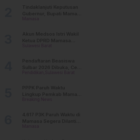
Tinggi
Tindaklanjuti Keputusan
Gubernur, Bupati Mamasa
Mamasa
Imbau Camat, Desa dan
Lurah
Akun Medsos Istri Wakil
Ketua DPRD Mamasa
Sulawesi Barat
Diduga Diretas, Andi
Aswiwin Buka Suara
Pendaftaran Beasiswa
Sulbar 2026 Dibuka, Cek
Pendidikan
Sulawesi Barat
Syarat dan Cara Daftar
Online
PPPK Paruh Waktu
Lingkup Pemkab Mamasa
Breaking News
Segera Dilantik, Ini
Jadwalnya!
4.617 P3K Paruh Waktu di
Mamasa Segera Dilantik,
Mamasa
Ini Sistem Penggajiannya!