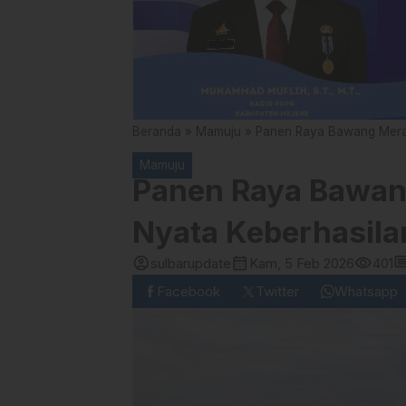
Beranda
»
Mamuju
»
Panen Raya Bawang Merah
Mamuju
Panen Raya Bawang
Nyata Keberhasila
account_circle
calendar_month
visibility
comm
sulbarupdate
Kam, 5 Feb 2026
401
Facebook
Twitter
Whatsapp