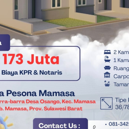
uga memiliki keterkaitan strategis dengan upaya mendukung
Makan Bergizi Gratis (MBG). Ketersediaan bawang merah
ian penting dalam rantai pasok pangan yang bersumber dari
at peran petani Sulawesi Barat dalam memenuhi kebutuhan
Dinas TPHP Provinsi Sulawesi Barat, Masnawi, menjelaskan
moditas hortikultura unggulan dengan nilai ekonomi tinggi.
esehatan 2026 Lewat Pendampingan Kemenkes
gan potensi produksi hingga 15 ton, ini menunjukkan
ih bermutu, dan pupuk organik yang tepat mampu
Keberhasilan ini diharapkan menjadi pemicu
 mengembangkan komoditas hortikultura secara