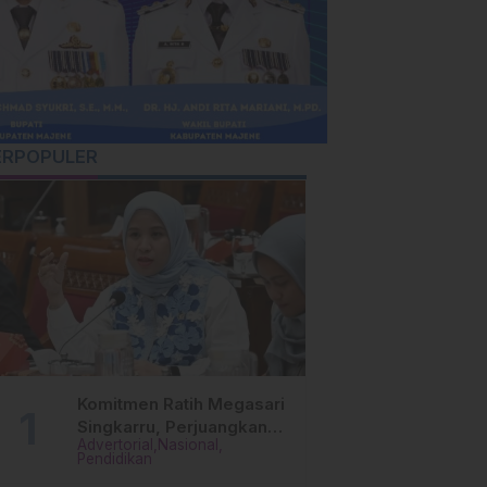
ERPOPULER
Komitmen Ratih Megasari
Singkarru, Perjuangkan
Advertorial
Nasional
Beasiswa Pendidikan Dari
Pendidikan
PAUD Hingga Perguruan