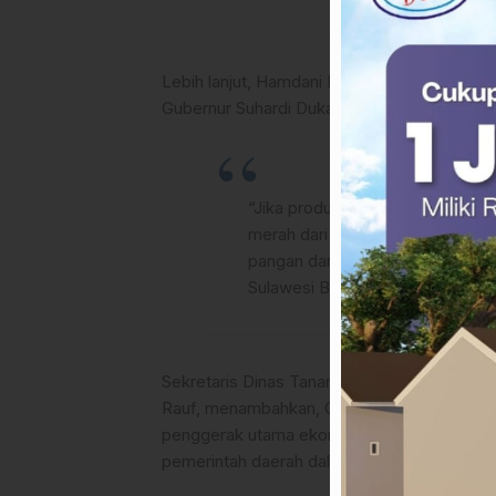
Lebih lanjut, Hamdani Hamdi menegaskan ba
Gubernur Suhardi Duka yang mendorong peng
“Jika produksi lokal terus ditin
merah dari luar daerah bisa dit
pangan dan penguatan ekonomi da
Sulawesi Barat dan memberi keun
Sekretaris Dinas Tanaman Pangan, Hortikult
Rauf, menambahkan, Gubernur Sulawesi Bara
penggerak utama ekonomi rakyat, untuk itu 
pemerintah daerah dalam memastikan program