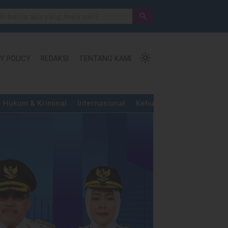
 Jalan Pengorbanan, Ketundukan dan Kemanusiaan
search
light_mode
Y POLICY
REDAKSI
TENTANG KAMI
Hukum & Kriminal
Internasional
Kehutanan & Perkebunan