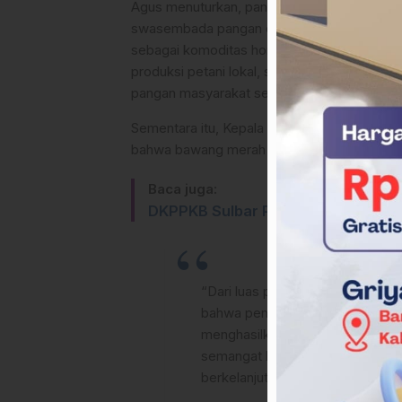
Agus menuturkan, panen bawang merah ini j
swasembada pangan dan program nasional 
sebagai komoditas hortikultura menjadi bag
produksi petani lokal, sekaligus memperku
pangan masyarakat secara berkelanjutan.
Sementara itu, Kepala Bidang Hortikultura 
bahwa bawang merah merupakan salah satu ko
Baca juga:
DKPPKB Sulbar Perkuat Sistem K
“Dari luas panen 1,5 hektare den
bahwa pendampingan teknis, ben
menghasilkan produksi optimal. 
semangat bagi petani lain untuk
berkelanjutan,” ujarnya.