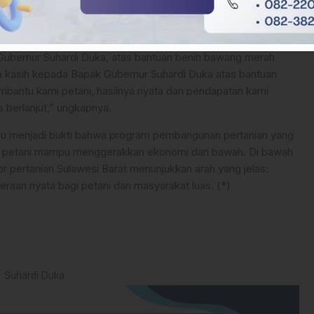
menyampaikan rasa syukur dan terima kasih kepada Pemerintah
 Gubernur Suhardi Duka, atas bantuan benih bawang merah
ma kasih kepada Bapak Gubernur Suhardi Duka atas bantuan
mbantu kami petani, hasilnya nyata dan pendapatan kami
 berlanjut,” ungkapnya.
u menjadi bukti bahwa program pembangunan pertanian yang
a petani mampu menggerakkan ekonomi dari bawah. Di bawah
 pertanian Sulawesi Barat menunjukkan arah yang jelas:
eraan nyata bagi petani dan masyarakat luas. (*)
Suhardi Duka