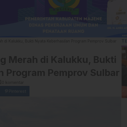
T
 di Kalukku, Bukti Nyata Keberhasilan Program Pemprov Sulbar
 Merah di Kalukku, Bukti
n Program Pemprov Sulbar
ent
0 komentar
Pinterest