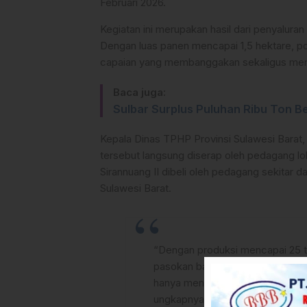
Februari 2026.
Kegiatan ini merupakan hasil dari penyalur
Dengan luas panen mencapai 1,5 hektare, pot
capaian yang membanggakan sekaligus menin
Baca juga:
Sulbar Surplus Puluhan Ribu Ton B
Kepala Dinas TPHP Provinsi Sulawesi Bara
tersebut langsung diserap oleh pedagang l
Sirannuang II dibeli oleh pedagang sekitar 
Sulawesi Barat.
“Dengan produksi mencapai 25 t
pasokan bawang merah dari luar w
hanya menghasilkan, tetapi juga
ungkapnya.