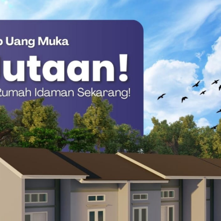
hwa kondisi ini merupakan dampak nyata dari kebijakan
uatan produksi lokal.
gkatkan seperti ini, maka arus pemasukan bawang
ekan. Ini sejalan dengan semangat swasembada
erah, di mana perputaran ekonomi terjadi di
tungan langsung bagi petani,” tambahnya.
ura, dan Peternakan (TPHP) Provinsi Sulawesi Barat, drh. Agus
t, Suhardi Duka, menempatkan sektor pertanian sebagai
Dinas TPHP hadir di tengah petani sebagai komitmen
 pertanian berjalan efektif dan tepat sasaran.