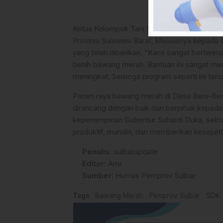
Ketua Kelompok Tani Sirannuang II, Sabar, 
Provinsi Sulawesi Barat, khususnya kepada
yang telah diberikan. “Kami sangat berteri
benih bawang merah. Bantuan ini sangat me
meningkat. Semoga program seperti ini terus
Panen raya bawang merah di Desa Beru-Ber
dirancang dengan baik dan berpihak kepad
kepemimpinan Gubernur Suhardi Duka, sektor
produktif, mandiri, dan memberikan kesejaht
Penulis
: sulbarupdate
Editor
: Amr
Sumber
:
Humas Pemprov Sulbar
Tags
Bawang Merah
Pemprov Sulbar
SDK