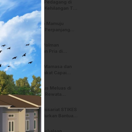
Heboh! Pedagang di
Majene Kehilangan Tas
Berisi Uang dan Barang
Penting
Pemkab Mamuju
Tengah Perpanjang
Kontrak 316 Pegawai
PPPK Hingga 2028
Polres Polman
Amankan Pria di
Matakali Bersama 31
Paket Sabu
Pemda Mamasa dan
Masyarakat Capai
Kesepahaman,
Pengaktifan TPA
Api Terus Meluas di
Salurano
Gunung Rewata
Majene
HMI Komisariat STIKES
BBM Salurkan Bantuan
bagi Korban Kebakaran
di Limboro
SPPG Mehalaan