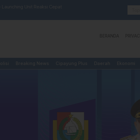
selbar Mamasa: “KUR; Modus Pinjam Nama, Aturan Main
Idul Adha:
BERANDA
PRIVAC
olisi
Breaking News
Cipayung Plus
Daerah
Ekonomi