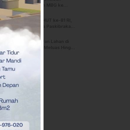
Salurkan MBG ke
Ribuan Penerima
Manfaat
Jelang HUT ke-81 RI,
Anggota Paskibraka
Mamasa Genjot
Latihan
Kebakaran Lahan di
Majene Meluas Hingga
Perbatasan Desa,
Warga Soroti Dugaan
Kelalaian Pemilik Lahan