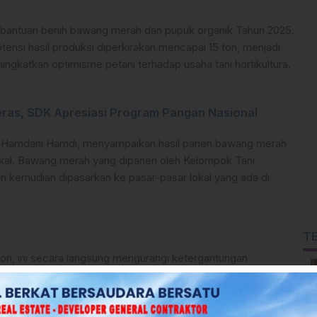
an bantuan benih bawang merah dan pupuk organik Tahun 2025.
ensi hasil produksi diperkirakan mencapai 15 ton, menjadi
gkatkan optimisme petani terhadap usaha tani hortikultura.
eras, SDK Apresiasi Program Pangan Nasional
t, Hamdani Hamdi, menyampaikan hasil panen bawang merah
okal. Bawang merah yang dipanen oleh Kelompok Tani
dan kemudian dipasarkan ke pasar-pasar lokal yang ada di
T
on, ini secara langsung mengurangi ketergantungan
ilayah Sulawesi Barat. Artinya, petani kita bukan
 menjadi penopang utama kebutuhan pasar daerah,”