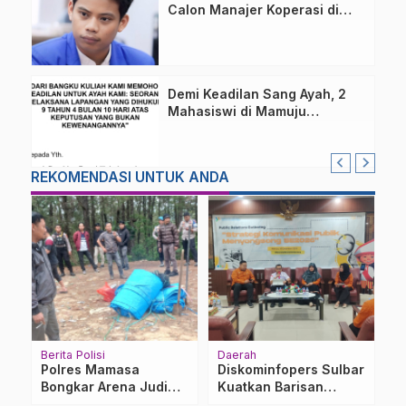
Calon Manajer Koperasi di
Pelatihan Kemenhan
Demi Keadilan Sang Ayah, 2
Mahasiswi di Mamuju
Layangkan Surat Terbuka
untuk Presiden
REKOMENDASI UNTUK ANDA
Berita Polisi
Daerah
D
Polres Mamasa
Diskominfopers Sulbar
N
l
Bongkar Arena Judi
Kuatkan Barisan
D
Sambung Ayam di
Narasi Publik Jelang
C