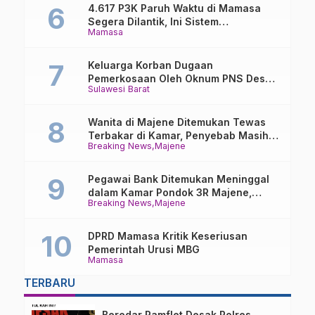
4.617 P3K Paruh Waktu di Mamasa
Segera Dilantik, Ini Sistem
Mamasa
Penggajiannya!
Keluarga Korban Dugaan
Pemerkosaan Oleh Oknum PNS Desak
Sulawesi Barat
Transparansi Kejari Mamasa
Wanita di Majene Ditemukan Tewas
Terbakar di Kamar, Penyebab Masih
Breaking News
Majene
Misterius
Pegawai Bank Ditemukan Meninggal
dalam Kamar Pondok 3R Majene,
Breaking News
Majene
Polisi Lakukan Penyelidikan
DPRD Mamasa Kritik Keseriusan
Pemerintah Urusi MBG
Mamasa
TERBARU
Beredar Pamflet Desak Polres