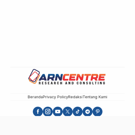
Beranda
Privacy Policy
Redaksi
Tentang Kami
sulbarupdate.id - Independen, Berimbang dan Terpercaya