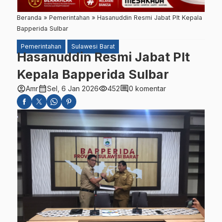
Beranda
»
Pemerintahan
»
Hasanuddin Resmi Jabat Plt Kepala
Bapperida Sulbar
Pemerintahan
Sulawesi Barat
Hasanuddin Resmi Jabat Plt
Kepala Bapperida Sulbar
account_circle
calendar_month
visibility
comment
Amr
Sel, 6 Jan 2026
452
0 komentar