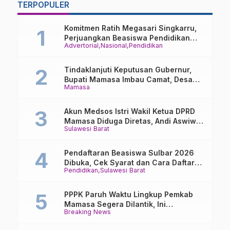
TERPOPULER
Kariango
SE 2026
M
D
Komitmen Ratih Megasari Singkarru,
M
Perjuangkan Beasiswa Pendidikan
Advertorial
Nasional
Pendidikan
Dari PAUD Hingga Perguruan Tinggi
Tindaklanjuti Keputusan Gubernur,
Bupati Mamasa Imbau Camat, Desa
Mamasa
dan Lurah
Akun Medsos Istri Wakil Ketua DPRD
Mamasa Diduga Diretas, Andi Aswiwin
Sulawesi Barat
Buka Suara
Pendaftaran Beasiswa Sulbar 2026
Dibuka, Cek Syarat dan Cara Daftar
Pendidikan
Sulawesi Barat
Online
PPPK Paruh Waktu Lingkup Pemkab
Mamasa Segera Dilantik, Ini
Breaking News
Jadwalnya!